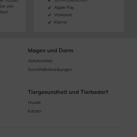
SEPA-Lastschrift
er 70.000
Sie von
Apple Pay
hen!
Vorkasse
Klarna
Magen und Darm
Abführmittel
Durchfallerkrankungen
Tiergesundheit und Tierbedarf
Hunde
Katzen