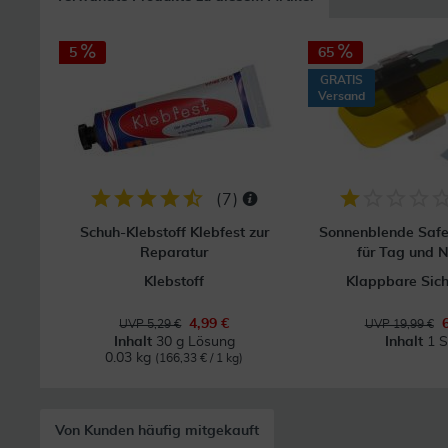
5
65
GRATIS
Versand
(
7
)
Schuh-Klebstoff Klebfest zur
Sonnenblende Safe
Reparatur
für Tag und N
Klebstoff
Klappbare Sic
4,99 €
UVP 5,29 €
UVP 19,99 €
Inhalt
30 g Lösung
Inhalt
1 S
0.03 kg
(166,33 € / 1 kg)
Von Kunden häufig mitgekauft