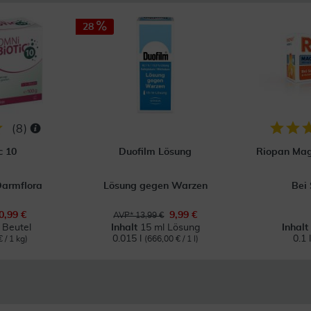
28
(
8
)
c 10
Duofilm Lösung
Riopan Mage
Darmflora
Lösung gegen Warzen
Bei
0,99 €
9,99 €
AVP* 13,99 €
 Beutel
Inhalt
15 ml Lösung
Inhal
0.015 l
0.1 
 / 1 kg)
(666,00 € / 1 l)