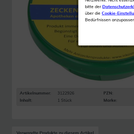
Netzwerke. Nicht essenzi
bitte der
Datenschutzerk
über die
Cookie-Einstell
Bedürfnissen anzupassen 
Artikelnummer:
3122926
PZN:
Inhalt:
1 Stück
Marke:
Verwandte Produkte zu diesem Artikel