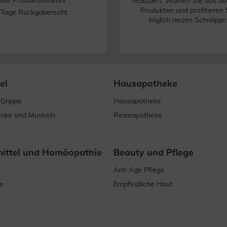
oße Produktauswahl
reduziert. Wählen Sie aus üb
Produkten und profitieren 
 Tage Rückgaberecht
täglich neuen Schnäppc
el
Hausapotheke
 Grippe
Hausapotheke
enke und Muskeln
Reiseapotheke
mittel und Homöopathie
Beauty und Pflege
Anti Age Pflege
e
Empfindliche Haut