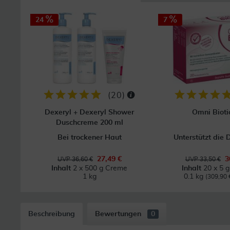
24
7
(
20
)
Dexeryl + Dexeryl Shower
Omni Bioti
Duschcreme 200 ml
Bei trockener Haut
Unterstützt die 
27,49 €
3
UVP 36,60 €
UVP 33,50 €
Inhalt
2 x 500 g Creme
Inhalt
20 x 5 g
1 kg
0.1 kg
(309,90 €
Beschreibung
Bewertungen
0