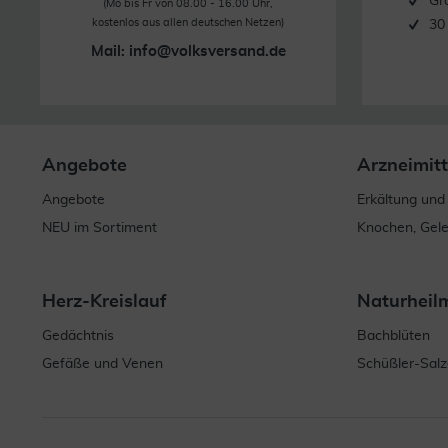
Gr
(Mo bis Fr von 08.00 - 16.00 Uhr,
kostenlos aus allen deutschen Netzen)
30
Mail:
info@volksversand.de
Angebote
Arzneimitt
Angebote
Erkältung und
NEU im Sortiment
Knochen, Gel
Herz-Kreislauf
Naturheil
Gedächtnis
Bachblüten
Gefäße und Venen
Schüßler-Salz