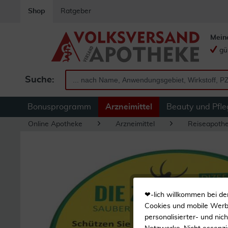
Shop
Ratgeber
Mein
gü
Suche:
Bonusprogramm
Arzneimittel
Beauty und Pfle
Online Apotheke
Arzneimittel
Reiseapoth
❤-lich willkommen bei de
Cookies und mobile Werbe
personalisierter- und nic