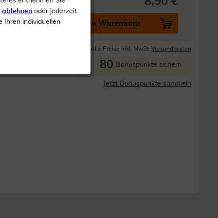
8,90 €
iteres entnehmen Sie
s
ablehnen
oder jederzeit
e Ihren individuellen
In den Warenkorb
Lieferzeit 1-3 Tage
Alle Preise inkl. MwSt.
Versandkosten
80
P
Bonuspunkte sichern
Jetzt Bonuspunkte sammeln