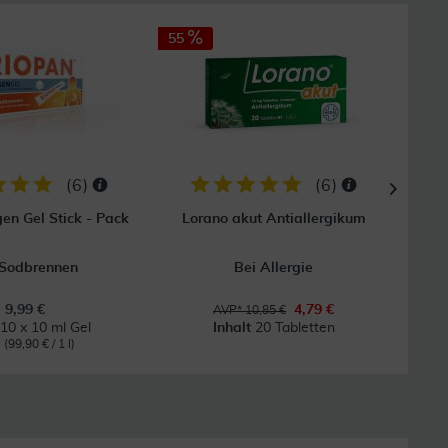
55
25
(
6
)
(
6
)
n Gel Stick - Pack
Lorano akut Antiallergikum
Sys
 Sodbrennen
Bei Allergie
Bei 
9,99 €
4,79 €
AVP* 10,85 €
t
10 x 10 ml Gel
Inhalt
20 Tabletten
l
(99,90 € / 1 l)