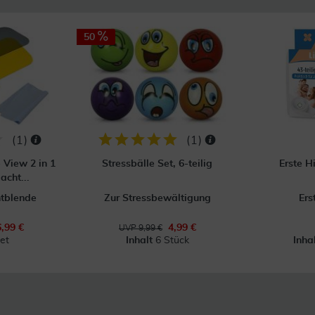
50
(
1
)
(
1
)
 View 2 in 1
Stressbälle Set, 6-teilig
Erste Hi
acht...
htblende
Zur Stressbewältigung
Ers
6,99 €
4,99 €
UVP 9,99 €
et
Inhalt
6 Stück
Inha