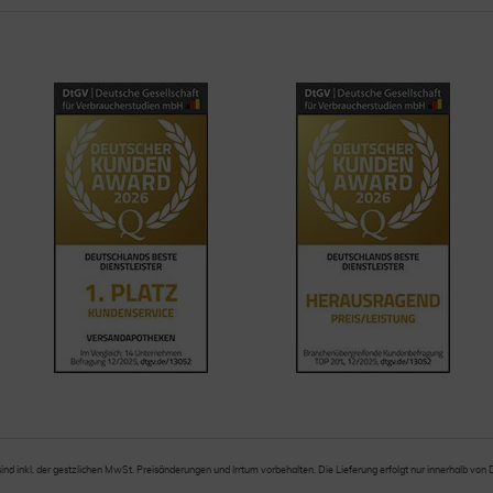
sind inkl. der gestzlichen MwSt. Preisänderungen und Irrtum vorbehalten. Die Lieferung erfolgt nur innerhalb von