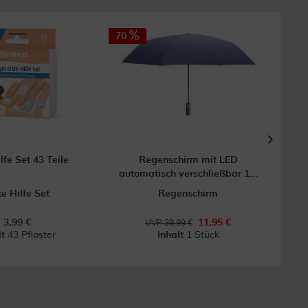
70
66
lfe Set 43 Teile
Regenschirm mit LED
Ku
automatisch verschließbar 1...
te Hilfe Set
Regenschirm
3,99 €
11,95 €
UVP 39,99 €
lt
43 Pflaster
Inhalt
1 Stück