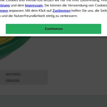
elle Cookies und Werbe-IDs setzen wir nur mit Ihrer Zustimmung. We
Inhalt
1 Stück
lärung
und dem
Impressum
. Sie können die Verwendung von Cookie
ungen
anpassen. Mit dem Klick auf
Zustimmen
helfen Sie uns, die Seit
Menge:
und die Nutzerfreundlichkeit stetig zu verbessern.
Gratis Versand ab 19 €
Zustimmen
06470652
Inkosmia