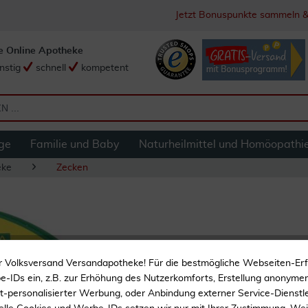
Jetzt Bonuspunkte sammeln &
e Online Apotheke
nstig
schnell
kompetent
ge
Familie und Baby
Naturheilmittel und Homöopathi
eke
Zecken
Zeckenfalle 1 Stü
r Volksversand Versandapotheke! Für die bestmögliche Webseiten-Er
-IDs ein, z.B. zur Erhöhung des Nutzerkomforts, Erstellung anonymer 
Zeckenfalle
ht-personalisierter Werbung, oder Anbindung externer Service-Dienstle