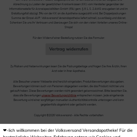
Abrechnung zu Lasten der gesetzlichen Krankenkassen (KK) vom Hersteller gegenüber der
Informationsstelle für Arzneispezialitäten GmbH (IFA) gem. § III 1, S. 2 AMG anzugeben ist und im
Erstattungsfall abzügl. 5% von der KK an die Apotheke ausgezahlt wird. Bei Doppelpackungen
Summe der Einzel-AVP. Volksversand Versandapotheke liefert schnell, zuverlässig und diskret.
Schenken Sie uns Ihr Vertrauen und überzeugen Sie sich von den vielen Vorteilen unseres Online-
Shops!
Für den Widerruf einer Bestellung nutzen Sie das Formular:
Vertrag widerrufen
Zu Risiken und Nebenwirkungen lesen Sie die Packungsbeilage und fragen Sie Ihre Ärztin, Ihren
Arzt oder in Ihrer Apotheke.
Alle Besucher unserer Webseite sind herzlich eingeladen, Produktbewertungen abzugeben.
Bewertungen können auch von Personen abgegeben werden, die das Produkt nicht bei uns
gekauft haben. Diese Bewertungen werden nicht gesondert gekennzeichnet. Bitte beachten Sie,
dass alle Bewertungen
unserer Bewertungsrichtlinie
entsprechen müssen. Jede eingehende
Bewertung wird einer sorgfältigen manuellen Authentizitätskontrolle unterzogen und kann
gegebenfalls abgelehnt oder gelöscht werden.
Copyright ©2026 Volksversand - Alle Rechte vorbehalten
❤-lich willkommen bei der Volksversand Versandapotheke! Für die