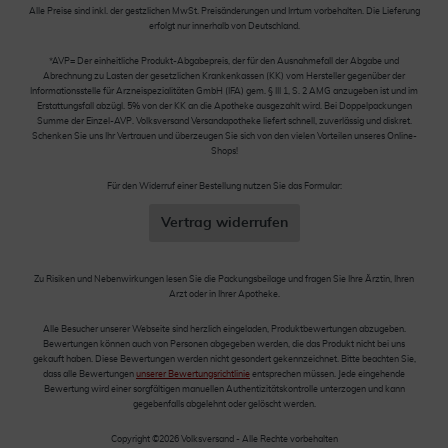
Alle Preise sind inkl. der gestzlichen MwSt. Preisänderungen und Irrtum vorbehalten. Die Lieferung
erfolgt nur innerhalb von Deutschland.
*AVP= Der einheitliche Produkt-Abgabepreis, der für den Ausnahmefall der Abgabe und
Abrechnung zu Lasten der gesetzlichen Krankenkassen (KK) vom Hersteller gegenüber der
Informationsstelle für Arzneispezialitäten GmbH (IFA) gem. § III 1, S. 2 AMG anzugeben ist und im
Erstattungsfall abzügl. 5% von der KK an die Apotheke ausgezahlt wird. Bei Doppelpackungen
Summe der Einzel-AVP. Volksversand Versandapotheke liefert schnell, zuverlässig und diskret.
Schenken Sie uns Ihr Vertrauen und überzeugen Sie sich von den vielen Vorteilen unseres Online-
Shops!
Für den Widerruf einer Bestellung nutzen Sie das Formular:
Vertrag widerrufen
Zu Risiken und Nebenwirkungen lesen Sie die Packungsbeilage und fragen Sie Ihre Ärztin, Ihren
Arzt oder in Ihrer Apotheke.
Alle Besucher unserer Webseite sind herzlich eingeladen, Produktbewertungen abzugeben.
Bewertungen können auch von Personen abgegeben werden, die das Produkt nicht bei uns
gekauft haben. Diese Bewertungen werden nicht gesondert gekennzeichnet. Bitte beachten Sie,
dass alle Bewertungen
unserer Bewertungsrichtlinie
entsprechen müssen. Jede eingehende
Bewertung wird einer sorgfältigen manuellen Authentizitätskontrolle unterzogen und kann
gegebenfalls abgelehnt oder gelöscht werden.
Copyright ©2026 Volksversand - Alle Rechte vorbehalten