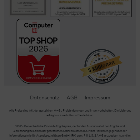
Datenschutz
AGB
Impressum
Alle Preise sind inkl. der gestzlichen MwSt. Preisänderungen und Irrtum vorbehalten. Die Lieferung
erfolgt nur innerhalb von Deutschland.
*AVP= Der einheitliche Produkt-Abgabepreis, der für den Ausnahmefall der Abgabe und
Abrechnung zu Lasten der gesetzlichen Krankenkassen (KK) vom Hersteller gegenüber der
Informationsstelle für Arzneispezialitäten GmbH (IFA) gem. § III 1, S. 2 AMG anzugeben ist und im