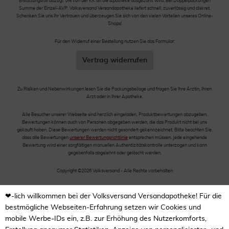
Erstattungsfall abzügl. 5% von der KK an die Apotheke ausgezahlt wird. Bei Doppelpackungen
Summe der Einzel-AVP. Volksversand Versandapotheke liefert schnell, zuverlässig und diskret.
Schenken Sie uns Ihr Vertrauen und überzeugen Sie sich von den vielen Vorteilen unseres Online-
Shops!
Für den Widerruf einer Bestellung nutzen Sie das Formular:
Vertrag widerrufen
Zu Risiken und Nebenwirkungen lesen Sie die Packungsbeilage und fragen Sie Ihre Ärztin, Ihren
Arzt oder in Ihrer Apotheke.
Alle Besucher unserer Webseite sind herzlich eingeladen, Produktbewertungen abzugeben.
Bewertungen können auch von Personen abgegeben werden, die das Produkt nicht bei uns
gekauft haben. Diese Bewertungen werden nicht gesondert gekennzeichnet. Bitte beachten Sie,
dass alle Bewertungen
unserer Bewertungsrichtlinie
entsprechen müssen. Jede eingehende
Bewertung wird einer sorgfältigen manuellen Authentizitätskontrolle unterzogen und kann
gegebenfalls abgelehnt oder gelöscht werden.
Copyright ©2026 Volksversand - Alle Rechte vorbehalten
❤-lich willkommen bei der Volksversand Versandapotheke! Für die
bestmögliche Webseiten-Erfahrung setzen wir Cookies und
mobile Werbe-IDs ein, z.B. zur Erhöhung des Nutzerkomforts,