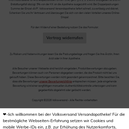
Informationsstelle für Arzneispezialitäten GmbH (IFA) gem. § III 1, S. 2 AMG anzugeben ist und im
Erstattungsfall abzügl. 5% von der KK an die Apotheke ausgezahlt wird. Bei Doppelpackungen
Summe der Einzel-AVP. Volksversand Versandapotheke liefert schnell, zuverlässig und diskret.
Schenken Sie uns Ihr Vertrauen und überzeugen Sie sich von den vielen Vorteilen unseres Online-
Shops!
Für den Widerruf einer Bestellung nutzen Sie das Formular:
Vertrag widerrufen
Zu Risiken und Nebenwirkungen lesen Sie die Packungsbeilage und fragen Sie Ihre Ärztin, Ihren
Arzt oder in Ihrer Apotheke.
Alle Besucher unserer Webseite sind herzlich eingeladen, Produktbewertungen abzugeben.
Bewertungen können auch von Personen abgegeben werden, die das Produkt nicht bei uns
gekauft haben. Diese Bewertungen werden nicht gesondert gekennzeichnet. Bitte beachten Sie,
dass alle Bewertungen
unserer Bewertungsrichtlinie
entsprechen müssen. Jede eingehende
Bewertung wird einer sorgfältigen manuellen Authentizitätskontrolle unterzogen und kann
gegebenfalls abgelehnt oder gelöscht werden.
Copyright ©2026 Volksversand - Alle Rechte vorbehalten
❤-lich willkommen bei der Volksversand Versandapotheke! Für die
bestmögliche Webseiten-Erfahrung setzen wir Cookies und
mobile Werbe-IDs ein, z.B. zur Erhöhung des Nutzerkomforts,