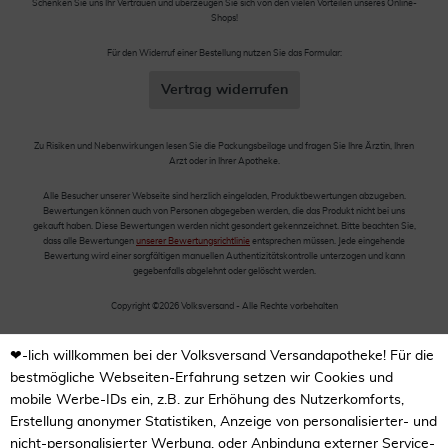
Schenken Sie uns Ihr Vertrauen und überzeugen Sie sich von den vielen Vorteilen unseres Online-
Shops!
Für den Widerruf einer Bestellung nutzen Sie das Formular:
Vertrag widerrufen
Zu Risiken und Nebenwirkungen lesen Sie die Packungsbeilage und fragen Sie Ihre Ärztin, Ihren
Arzt oder in Ihrer Apotheke.
Alle Besucher unserer Webseite sind herzlich eingeladen, Produktbewertungen abzugeben.
Bewertungen können auch von Personen abgegeben werden, die das Produkt nicht bei uns
gekauft haben. Diese Bewertungen werden nicht gesondert gekennzeichnet. Bitte beachten Sie,
dass alle Bewertungen
unserer Bewertungsrichtlinie
entsprechen müssen. Jede eingehende
Bewertung wird einer sorgfältigen manuellen Authentizitätskontrolle unterzogen und kann
gegebenfalls abgelehnt oder gelöscht werden.
Copyright ©2026 Volksversand - Alle Rechte vorbehalten
❤-lich willkommen bei der Volksversand Versandapotheke! Für die
bestmögliche Webseiten-Erfahrung setzen wir Cookies und
mobile Werbe-IDs ein, z.B. zur Erhöhung des Nutzerkomforts,
Erstellung anonymer Statistiken, Anzeige von personalisierter- und
nicht-personalisierter Werbung, oder Anbindung externer Service-