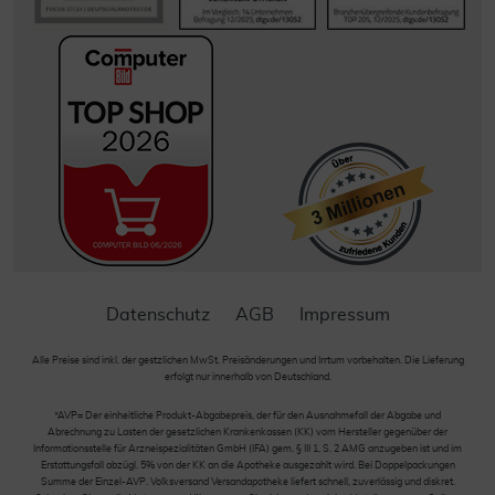
Datenschutz
AGB
Impressum
Alle Preise sind inkl. der gestzlichen MwSt. Preisänderungen und Irrtum vorbehalten. Die Lieferung
erfolgt nur innerhalb von Deutschland.
*AVP= Der einheitliche Produkt-Abgabepreis, der für den Ausnahmefall der Abgabe und
Abrechnung zu Lasten der gesetzlichen Krankenkassen (KK) vom Hersteller gegenüber der
Informationsstelle für Arzneispezialitäten GmbH (IFA) gem. § III 1, S. 2 AMG anzugeben ist und im
Erstattungsfall abzügl. 5% von der KK an die Apotheke ausgezahlt wird. Bei Doppelpackungen
Summe der Einzel-AVP. Volksversand Versandapotheke liefert schnell, zuverlässig und diskret.