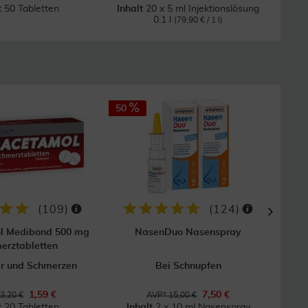
t
50 Tabletten
Inhalt
20 x 5 ml Injektionslösung
0.1 l
(79,90 € / 1 l)
50
16
(
109
)
(
124
)
l Medibond 500 mg
NasenDuo Nasenspray
Nase
erztabletten
er und Schmerzen
Bei Schnupfen
1,59 €
7,50 €
3,20 €
AVP* 15,00 €
t
20 Tabletten
Inhalt
2 x 10 ml Nasenspray