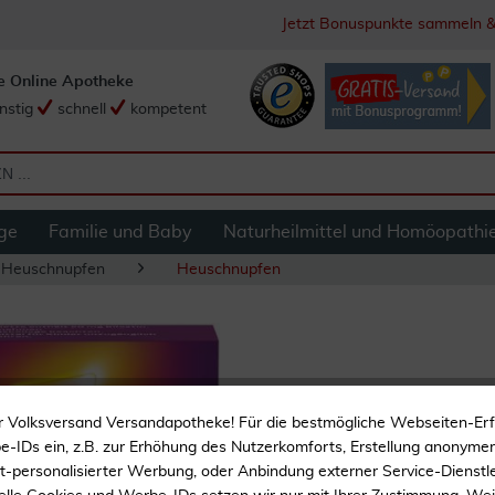
Jetzt Bonuspunkte sammeln &
e Online Apotheke
nstig
schnell
kompetent
ge
Familie und Baby
Naturheilmittel und Homöopathi
d Heuschnupfen
Heuschnupfen
Allegra Allergieta
r Volksversand Versandapotheke! Für die bestmögliche Webseiten-Er
-IDs ein, z.B. zur Erhöhung des Nutzerkomforts, Erstellung anonymer 
ht-personalisierter Werbung, oder Anbindung externer Service-Dienstle
Allergien? Keiner ist schn