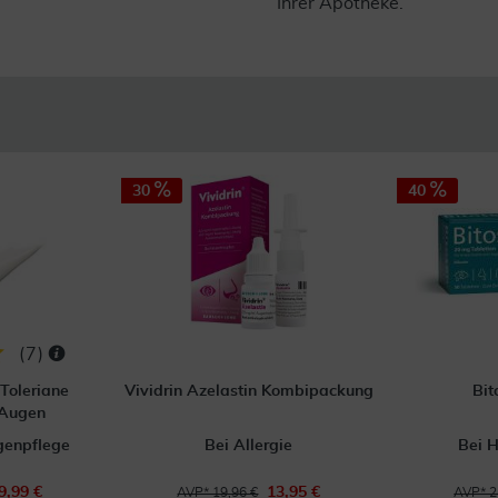
Ihrer Apotheke.
30
40
(
7
)
Toleriane
Vividrin Azelastin Kombipackung
Bit
 Augen
genpflege
Bei Allergie
Bei 
9,99 €
13,95 €
AVP* 19,96 €
AVP* 2