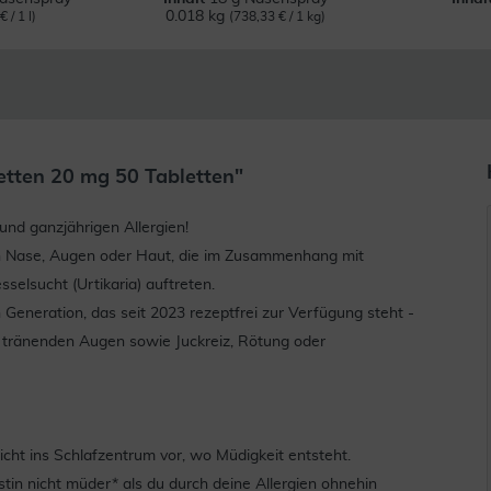
0.018 kg
 / 1 l)
(738,33 € / 1 kg)
etten 20 mg 50 Tabletten"
und ganzjährigen Allergien!
 an Nase, Augen oder Haut, die im Zusammenhang mit
elsucht (Urtikaria) auftreten.
n Generation, das seit 2023 rezeptfrei zur Verfügung steht -
 tränenden Augen sowie Juckreiz, Rötung oder
ht ins Schlafzentrum vor, wo Müdigkeit entsteht.
stin nicht müder* als du durch deine Allergien ohnehin