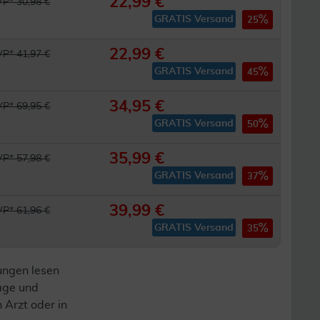
22,99 €
P* 30,98 €
GRATIS Versand
25
22,99 €
P* 41,97 €
GRATIS Versand
45
34,95 €
P* 69,95 €
GRATIS Versand
50
35,99 €
P* 57,98 €
GRATIS Versand
37
39,99 €
P* 61,96 €
GRATIS Versand
35
ungen lesen
lage und
n Arzt oder in