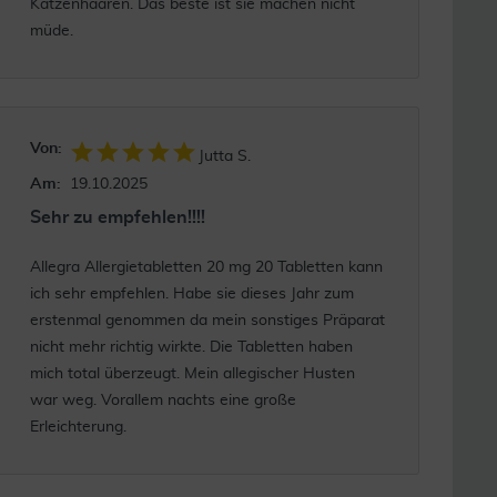
Katzenhaaren. Das beste ist sie machen nicht
müde.
Von:
Jutta S.
Am:
19.10.2025
Sehr zu empfehlen!!!!
Allegra Allergietabletten 20 mg 20 Tabletten kann
ich sehr empfehlen. Habe sie dieses Jahr zum
erstenmal genommen da mein sonstiges Präparat
nicht mehr richtig wirkte. Die Tabletten haben
mich total überzeugt. Mein allegischer Husten
war weg. Vorallem nachts eine große
Erleichterung.