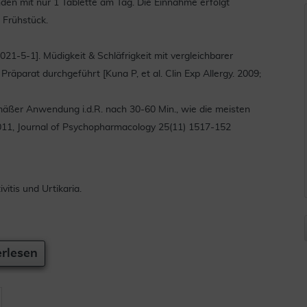
en mit nur 1 Tablette am Tag. Die Einnahme erfolgt
 Frühstück.
021-5-1]. Müdigkeit & Schläfrigkeit mit vergleichbarer
Präparat durchgeführt [Kuna P, et al. Clin Exp Allergy. 2009;
mäßer Anwendung i.d.R. nach 30-60 Min., wie die meisten
 2011, Journal of Psychopharmacology 25(11) 1517-152
itis und Urtikaria.
rlesen