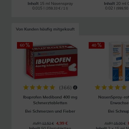
Inhalt
15 ml Nasenspray
Inhalt
20 ml 
0.015 l
0.02 l
(359,33 € / 1 l)
(999,50 €
Von Kunden häufig mitgekauft
60
40
(
366
)
Ibuprofen Medibond 400 mg
NasenSpray-ra
Schmerztabletten
Erwachse
Bei Schmerzen und Fieber
Bei Schnu
4,99 €
AVP* 12,52 €
AVP* 15,00 €
Inhalt
50 Filmtabletten
Inhalt
2 x 15 ml 