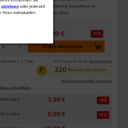
iteres entnehmen Sie
Lindert allergische Symptome an:
s
ablehnen
oder jederzeit
e Ihren individuellen
Nase, Augen, Haut
22,99 €
 30,98 €
25
In den Warenkorb
Lieferzeit 1-2 Tage
Alle Preise inkl. MwSt.
Versandkosten
220
P
Bonuspunkte sichern
Jetzt Bonuspunkte sammeln
ßen erhältlich
3,99 €
AVP* 5,59 €
28
8,99 €
P* 13,99 €
35