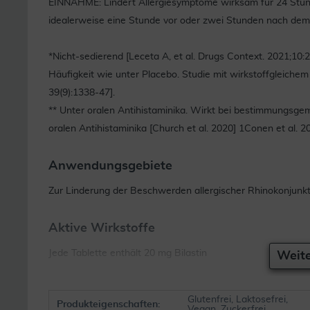
EINNAHME: Lindert Allergiesymptome wirksam für 24 Stund
idealerweise eine Stunde vor oder zwei Stunden nach dem
*Nicht-sedierend [Leceta A, et al. Drugs Context. 2021;10:2
Häufigkeit wie unter Placebo. Studie mit wirkstoffgleichem 
39(9):1338-47].
** Unter oralen Antihistaminika. Wirkt bei bestimmungsge
oralen Antihistaminika [Church et al. 2020] 1Conen et al.
Anwendungsgebiete
Zur Linderung der Beschwerden allergischer Rhinokonjunktiv
Aktive Wirkstoffe
Jede Tablette enthält 20 mg Bilastin
Weite
Hilfsstoffe
Glutenfrei, Laktosefrei,
Produkteigenschaften:
Vegan, Zuckerfrei