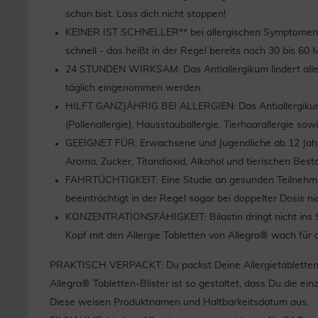
schon bist. Lass dich nicht stoppen!
KEINER IST SCHNELLER** bei allergischen Symptomen a
schnell - das heißt in der Regel bereits nach 30 bis
24 STUNDEN WIRKSAM: Das Antiallergikum lindert alle
täglich eingenommen werden.
HILFT GANZJÄHRIG BEI ALLERGIEN: Das Antiallergikum 
(Pollenallergie), Hausstauballergie, Tierhaarallergie sow
GEEIGNET FÜR: Erwachsene und Jugendliche ab 12 Jahren
Aroma, Zucker, Titandioxid, Alkohol und tierischen Besta
FAHRTÜCHTIGKEIT: Eine Studie an gesunden Teilnehmern
beeinträchtigt in der Regel sogar bei doppelter Dosis ni
KONZENTRATIONSFÄHIGKEIT: Bilastin dringt nicht ins Sc
Kopf mit den Allergie Tabletten von Allegra® wach für
PRAKTISCH VERPACKT: Du packst Deine Allergietabletten g
Allegra® Tabletten-Blister ist so gestaltet, dass Du die ei
Diese weisen Produktnamen und Haltbarkeitsdatum aus.