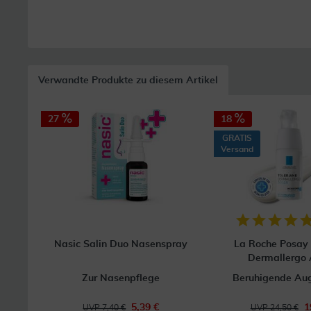
Verwandte Produkte zu diesem Artikel
27
18
GRATIS
Versand
Nasic Salin Duo Nasenspray
La Roche Posay 
Dermallergo
Zur Nasenpflege
Beruhigende Au
5,39 €
1
UVP 7,40 €
UVP 24,50 €