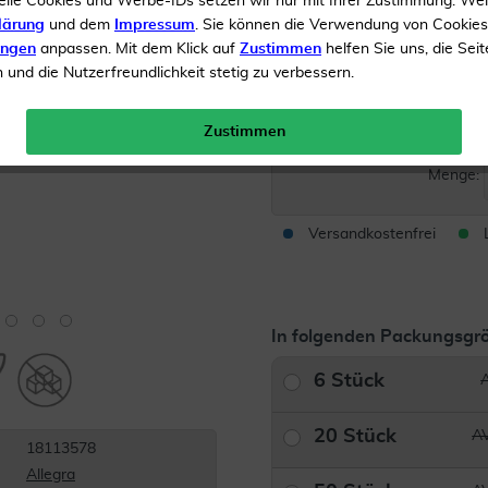
elle Cookies und Werbe-IDs setzen wir nur mit Ihrer Zustimmung. We
24h wirksam
lärung
und dem
Impressum
. Sie können die Verwendung von Cookie
ungen
anpassen. Mit dem Klick auf
Zustimmen
helfen Sie uns, die Seit
und die Nutzerfreundlichkeit stetig zu verbessern.
Inhalt
50 Tabletten
AVP*
Zustimmen
Menge:
Versandkostenfrei
In folgenden Packungsgrö
6 Stück
20 Stück
AV
18113578
Allegra