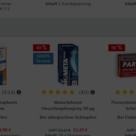
Creme
Inhalt
1 Kombipackung
Inhal
 / 1 l)
40
50
GRATIS
Versand
(
934
)
(
40
)
tiopharm
Mometahexal
Paracetamo
ne
Heuschnupfenspray 50 µg
Schm
pfen
Bei allergischem Schnupfen
Bei Fieb
8,99 €
13,29 €
AVP* 22,24 €
AVP* 
Nasenspray
Inhalt
18 g Nasenspray
Inhal