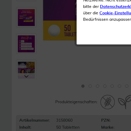
Netzwerke. Nicht essenzi
bitte der
Datenschutzerk
über die
Cookie-Einstell
Bedürfnissen anzupassen 
Produkteigenschaften:
Artikelnummer:
3158060
PZN:
Inhalt:
50 Tabletten
Marke: