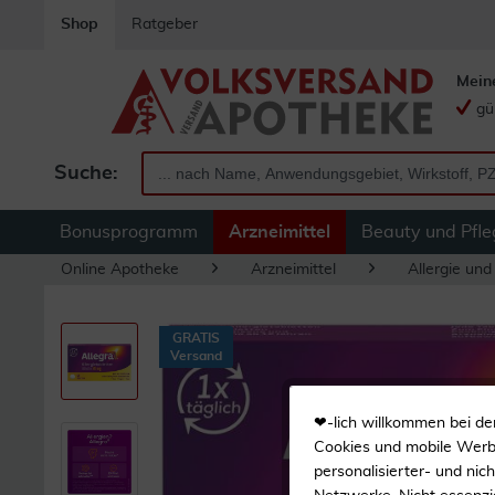
Shop
Ratgeber
Mein
gü
Suche:
Bonusprogramm
Arzneimittel
Beauty und Pfle
Online Apotheke
Arzneimittel
Allergie un
GRATIS
Versand
❤-lich willkommen bei de
Cookies und mobile Werbe
personalisierter- und nic