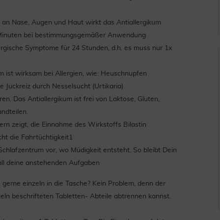
n Nase, Augen und Haut wirkt das Antiallergikum
 60 Minuten bei bestimmungsgemäßer Anwendung
rgische Symptome für 24 Stunden, d.h. es muss nur 1x
ist wirksam bei Allergien, wie: Heuschnupfen
ie Juckreiz durch Nesselsucht (Urtikaria)
. Das Antiallergikum ist frei von Laktose, Gluten,
ndteilen.
 zeigt, die Einnahme des Wirkstoffs Bilastin
cht die Fahrtüchtigkeit1
hlafzentrum vor, wo Müdigkeit entsteht. So bleibt Dein
 all deine anstehenden Aufgaben
erne einzeln in die Tasche? Kein Problem, denn der
nzeln beschrifteten Tabletten- Abteile abtrennen kannst.