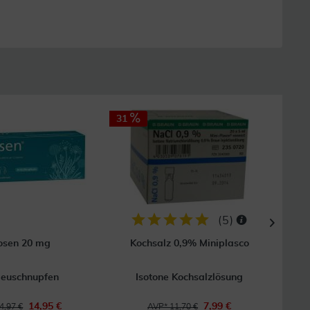
31
47
(
5
)
osen 20 mg
Kochsalz 0,9% Miniplasco
Cetir
Heuschnupfen
Isotone Kochsalzlösung
14,95 €
7,99 €
4,97 €
AVP* 11,70 €