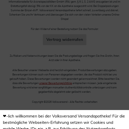
Informationsstelle für Arzneispezialitäten GmbH (IFA) gem. § III 1, S. 2 AMG anzugeben ist und im
Erstattungsfall abzügl. 5% von der KK an die Apotheke ausgezahlt wird. Bei Doppelpackungen
Summe der Einzel-AVP. Volksversand Versandapotheke liefert schnell, zuverlässig und diskret.
Schenken Sie uns Ihr Vertrauen und überzeugen Sie sich von den vielen Vorteilen unseres Online-
Shops!
Für den Widerruf einer Bestellung nutzen Sie das Formular:
Vertrag widerrufen
Zu Risiken und Nebenwirkungen lesen Sie die Packungsbeilage und fragen Sie Ihre Ärztin, Ihren
Arzt oder in Ihrer Apotheke.
Alle Besucher unserer Webseite sind herzlich eingeladen, Produktbewertungen abzugeben.
Bewertungen können auch von Personen abgegeben werden, die das Produkt nicht bei uns
gekauft haben. Diese Bewertungen werden nicht gesondert gekennzeichnet. Bitte beachten Sie,
dass alle Bewertungen
unserer Bewertungsrichtlinie
entsprechen müssen. Jede eingehende
Bewertung wird einer sorgfältigen manuellen Authentizitätskontrolle unterzogen und kann
gegebenfalls abgelehnt oder gelöscht werden.
Copyright ©2026 Volksversand - Alle Rechte vorbehalten
❤-lich willkommen bei der Volksversand Versandapotheke! Für die
bestmögliche Webseiten-Erfahrung setzen wir Cookies und