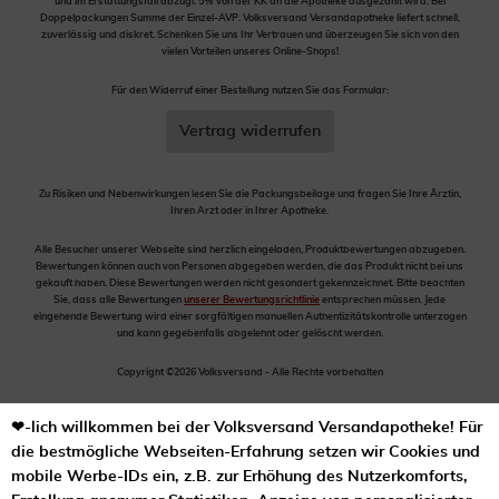
und im Erstattungsfall abzügl. 5% von der KK an die Apotheke ausgezahlt wird. Bei
Doppelpackungen Summe der Einzel-AVP. Volksversand Versandapotheke liefert schnell,
zuverlässig und diskret. Schenken Sie uns Ihr Vertrauen und überzeugen Sie sich von den
vielen Vorteilen unseres Online-Shops!
Für den Widerruf einer Bestellung nutzen Sie das Formular:
Vertrag widerrufen
Zu Risiken und Nebenwirkungen lesen Sie die Packungsbeilage und fragen Sie Ihre Ärztin,
Ihren Arzt oder in Ihrer Apotheke.
Alle Besucher unserer Webseite sind herzlich eingeladen, Produktbewertungen abzugeben.
Bewertungen können auch von Personen abgegeben werden, die das Produkt nicht bei uns
gekauft haben. Diese Bewertungen werden nicht gesondert gekennzeichnet. Bitte beachten
Sie, dass alle Bewertungen
unserer Bewertungsrichtlinie
entsprechen müssen. Jede
eingehende Bewertung wird einer sorgfältigen manuellen Authentizitätskontrolle unterzogen
und kann gegebenfalls abgelehnt oder gelöscht werden.
Copyright ©2026 Volksversand - Alle Rechte vorbehalten
❤-lich willkommen bei der Volksversand Versandapotheke! Für
die bestmögliche Webseiten-Erfahrung setzen wir Cookies und
mobile Werbe-IDs ein, z.B. zur Erhöhung des Nutzerkomforts,