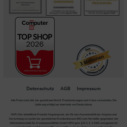
Datenschutz
AGB
Impressum
Alle Preise sind inkl. der gestzlichen MwSt. Preisänderungen und Irrtum vorbehalten. Die
Lieferung erfolgt nur innerhalb von Deutschland.
*AVP= Der einheitliche Produkt-Abgabepreis, der für den Ausnahmefall der Abgabe und
Abrechnung zu Lasten der gesetzlichen Krankenkassen (KK) vom Hersteller gegenüber der
Informationsstelle für Arzneispezialitäten GmbH (IFA) gem. § III 1, S. 2 AMG anzugeben ist