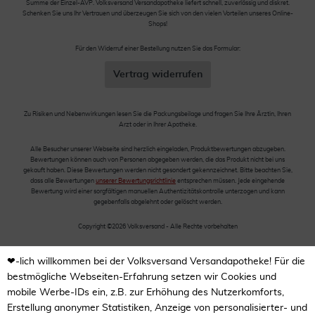
Summe der Einzel-AVP. Volksversand Versandapotheke liefert schnell, zuverlässig und diskret.
Schenken Sie uns Ihr Vertrauen und überzeugen Sie sich von den vielen Vorteilen unseres Online-
Shops!
Für den Widerruf einer Bestellung nutzen Sie das Formular:
Vertrag widerrufen
Zu Risiken und Nebenwirkungen lesen Sie die Packungsbeilage und fragen Sie Ihre Ärztin, Ihren
Arzt oder in Ihrer Apotheke.
Alle Besucher unserer Webseite sind herzlich eingeladen, Produktbewertungen abzugeben.
Bewertungen können auch von Personen abgegeben werden, die das Produkt nicht bei uns
gekauft haben. Diese Bewertungen werden nicht gesondert gekennzeichnet. Bitte beachten Sie,
dass alle Bewertungen
unserer Bewertungsrichtlinie
entsprechen müssen. Jede eingehende
Bewertung wird einer sorgfältigen manuellen Authentizitätskontrolle unterzogen und kann
gegebenfalls abgelehnt oder gelöscht werden.
Copyright ©2026 Volksversand - Alle Rechte vorbehalten
❤-lich willkommen bei der Volksversand Versandapotheke! Für die
bestmögliche Webseiten-Erfahrung setzen wir Cookies und
mobile Werbe-IDs ein, z.B. zur Erhöhung des Nutzerkomforts,
Erstellung anonymer Statistiken, Anzeige von personalisierter- und