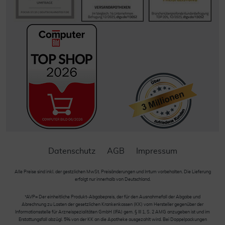
Datenschutz
AGB
Impressum
Alle Preise sind inkl. der gestzlichen MwSt. Preisänderungen und Irrtum vorbehalten. Die Lieferung
erfolgt nur innerhalb von Deutschland.
*AVP= Der einheitliche Produkt-Abgabepreis, der für den Ausnahmefall der Abgabe und
Abrechnung zu Lasten der gesetzlichen Krankenkassen (KK) vom Hersteller gegenüber der
Informationsstelle für Arzneispezialitäten GmbH (IFA) gem. § III 1, S. 2 AMG anzugeben ist und im
Erstattungsfall abzügl. 5% von der KK an die Apotheke ausgezahlt wird. Bei Doppelpackungen