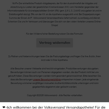
*AVP= Der einheitliche Produkt-Abgabepreis, der für den Ausnahmefall der Abgabe und
Abrechnung zu Lasten der gesetzlichen Krankenkassen (KK) vom Hersteller gegenüber der
Informationsstelle für Arzneispezialitäten GmbH (IFA) gem. § III 1, S. 2 AMG anzugeben ist und im
Erstattungsfall abzügl. 5% von der KK an die Apotheke ausgezahlt wird. Bei Doppelpackungen
Summe der Einzel-AVP. Volksversand Versandapotheke liefert schnell, zuverlässig und diskret.
Schenken Sie uns Ihr Vertrauen und überzeugen Sie sich von den vielen Vorteilen unseres Online-
Shops!
Für den Widerruf einer Bestellung nutzen Sie das Formular:
Vertrag widerrufen
Zu Risiken und Nebenwirkungen lesen Sie die Packungsbeilage und fragen Sie Ihre Ärztin, Ihren
Arzt oder in Ihrer Apotheke.
Alle Besucher unserer Webseite sind herzlich eingeladen, Produktbewertungen abzugeben.
Bewertungen können auch von Personen abgegeben werden, die das Produkt nicht bei uns
gekauft haben. Diese Bewertungen werden nicht gesondert gekennzeichnet. Bitte beachten Sie,
dass alle Bewertungen
unserer Bewertungsrichtlinie
entsprechen müssen. Jede eingehende
Bewertung wird einer sorgfältigen manuellen Authentizitätskontrolle unterzogen und kann
gegebenfalls abgelehnt oder gelöscht werden.
Copyright ©2026 Volksversand - Alle Rechte vorbehalten
❤-lich willkommen bei der Volksversand Versandapotheke! Für die