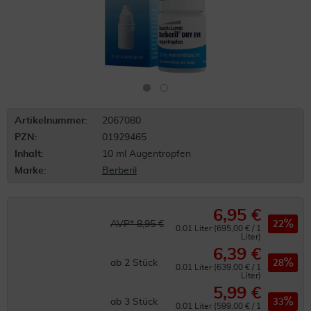
Artikelnummer:
2067080
PZN:
01929465
Inhalt:
10 ml Augentropfen
Marke:
Berberil
6,95 €
AVP* 8,95 €
22
0.01 Liter (695,00 € / 1
Liter)
6,39 €
ab
2
Stück
28
0.01 Liter (639,00 € / 1
Liter)
5,99 €
ab
3
Stück
33
0.01 Liter (599,00 € / 1