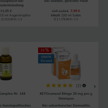
posophisch bei
Bei wunder, gereizter Haut
Hom
autentzündung
11,05 €
7,99 €
UVP 11,53 €
0.5 ml Augentropfen
Inhalt
100 ml Salbe
l
0.1 l
(2.210,00 € / 1 l)
(79,90 € / 1 l)
23
GRATIS
Versand
(
2
)
omplex Nr. 144
KETOconazol Klinge 20 mg pro g
W
Shampoo
es homöopathisches
Bei seborrhoischer Dermatitis
Na