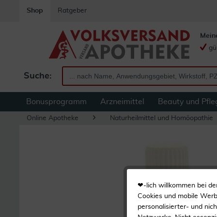
Shop
Ratgeber
Mein
gü
Suche:
Bonusprogramm
Arzneimittel
Beauty und Pfle
Online Apotheke
Naturheilmittel und Homöopathie
❤-lich willkommen bei de
Cookies und mobile Werbe
personalisierter- und nic