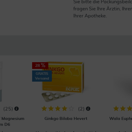
Sie bitte die Packungsbei
fragen Sie Ihre Ärztin, Ihre
Ihrer Apotheke.
28
GRATIS
Versand
(
25
)
(
2
)
 7 Magnesium
Ginkgo Biloba Hevert
Wala Euphr
um D6