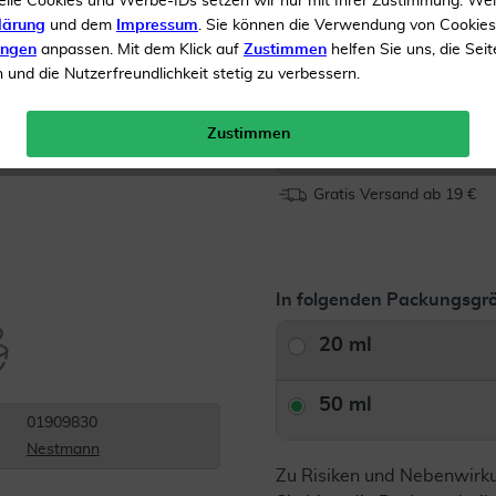
elle Cookies und Werbe-IDs setzen wir nur mit Ihrer Zustimmung. We
Gut verträglich
lärung
und dem
Impressum
. Sie können die Verwendung von Cookie
ungen
anpassen. Mit dem Klick auf
Zustimmen
helfen Sie uns, die Seit
und die Nutzerfreundlichkeit stetig zu verbessern.
Inhalt
50 ml Dilution
Menge:
Zustimmen
Gratis Versand ab 19 €
In folgenden Packungsgrö
20 ml
50 ml
01909830
Nestmann
Zu Risiken und Nebenwirk