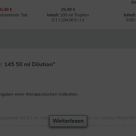
Ar
0,49 €
29,49 €
esistente Tabl.
Inhalt
100 ml Tropfen
Inhal
0.1 l
0.05 
(294,90 € / 1 l)
. 145 50 ml Dilution"
gaben einer therapeutischen Indikation.
autumnale D4 0.1 ml, Citrullus colocynthis D4 0.1 ml, Lobelia inflata 
Weiterlesen
ml, Mandragora e radice siccata D4 0.1 ml, Stillingia sylvatica D4 0.1 