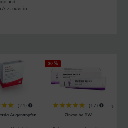
lage und
n Arzt oder in
30
32
(
24
)
(
17
)
asia Augentropfen
Zinksalbe BW