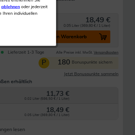
iteres entnehmen Sie
s
ablehnen
oder jederzeit
e Ihren individuellen
18,49 €
0.05 Liter (369,80 € / 1 Liter)
In den Warenkorb
Lieferzeit 1-3 Tage
Alle Preise inkl. MwSt.
Versandkosten
180
P
Bonuspunkte sichern
Jetzt Bonuspunkte sammeln
ßen erhältlich
11,73 €
0.02 Liter (586,50 € / 1 Liter)
18,49 €
0.05 Liter (369,80 € / 1 Liter)
ungen lesen