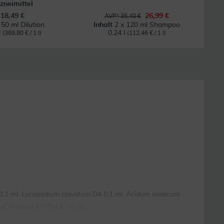
zneimittel
18,49 €
26,99 €
AVP* 35,40 €
t
50 ml Dilution
Inhalt
2 x 120 ml Shampoo
l
0.24 l
(369,80 € / 1 l)
(112,46 € / 1 l)
D4 0.1 ml, Lycopodium clavatum D4 0.1 ml, Acidum oxalicum
ml, Ethanol (HST) 54 Vol.-%