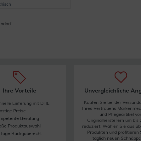
hisch
ndorf
Ihre Vorteile
Unvergleichliche An
Kaufen Sie bei der Versand
hnelle Lieferung mit DHL
Ihres Vertrauens Markenme
nstige Preise
und Pflegeartikel vo
mpetente Beratung
Originalherstellern um bis
oße Produktauswahl
reduziert. Wählen Sie aus üb
Produkten und profitieren 
 Tage Rückgaberecht
täglich neuen Schnäppc