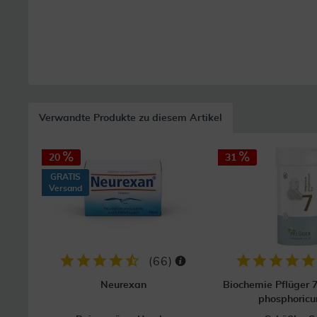
Verwandte Produkte zu diesem Artikel
20
31
GRATIS
Versand
(
66
)
Neurexan
Biochemie Pflüger
phosphoric