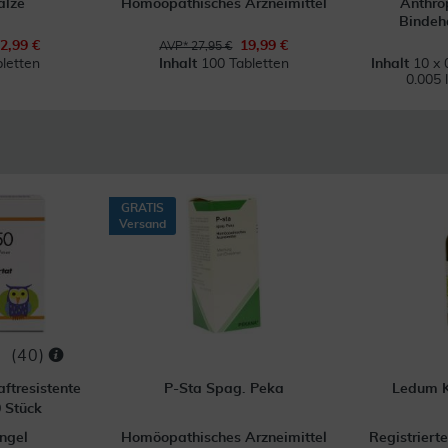
alze
Homöopathisches Arzneimittel
Anthro
Bindeh
2,99 €
19,99 €
AVP* 27,95 €
letten
Inhalt
100 Tabletten
Inhalt
10 x 
0.005 
GRATIS
Versand
(
40
)
ftresistente
P-Sta Spag. Peka
Ledum K
 Stück
ngel
Homöopathisches Arzneimittel
Registriert