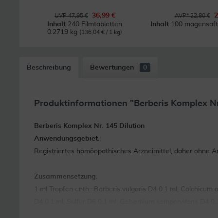
36,99 €
2
UVP 47,95 €
AVP* 22,80 €
Inhalt
240 Filmtabletten
Inhalt
100 magensaftr
0.2719 kg
(136,04 € / 1 kg)
Beschreibung
Bewertungen
0
Produktinformationen "Berberis Komplex Nr
Berberis Komplex Nr. 145 Dilution
Anwendungsgebiet:
Registriertes homöopathisches Arzneimittel, daher ohne An
Zusammensetzung:
1 ml Tropfen enth.: Berberis vulgaris D4 0.1 ml, Colchicum 
D4 0.1 ml, Sulfur D6 0.1 ml, Gelsemium sempervirens D4 0.1 