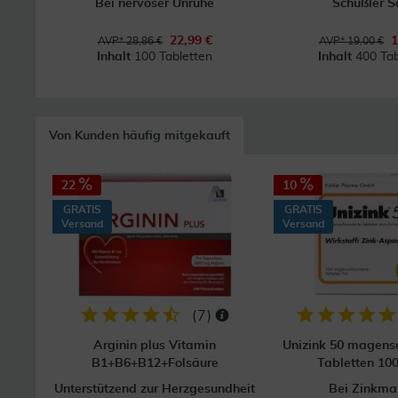
Bei nervöser Unruhe
Schüßler S
22,99 €
1
AVP* 28,86 €
AVP* 19,00 €
Inhalt
100 Tabletten
Inhalt
400 Tab
Von Kunden häufig mitgekauft
22
10
GRATIS
GRATIS
Versand
Versand
(
7
)
Arginin plus Vitamin
Unizink 50 magensa
B1+B6+B12+Folsäure
Tabletten 100
Unterstützend zur Herzgesundheit
Bei Zinkma