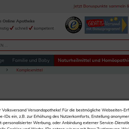
Jetzt Bonuspunkte sammeln &
e Online Apotheke
nstig
schnell
kompetent
ge
Familie und Baby
Naturheilmittel und Homöopathi
Komplexmittel
Berberis Komplex N
r Volksversand Versandapotheke! Für die bestmögliche Webseiten-Er
-IDs ein, z.B. zur Erhöhung des Nutzerkomforts, Erstellung anonymer 
ht-personalisierter Werbung, oder Anbindung externer Service-Dienstle
Homöopathie