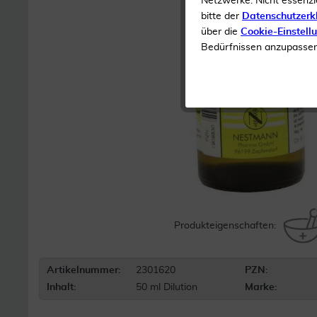
Netzwerke. Nicht essenzi
bitte der
Datenschutzerk
über die
Cookie-Einstell
Bedürfnissen anzupassen 
Produkteigenschaften:
Artikelnummer:
2301620
PZN:
Inhalt:
50 ml Dilution
Marke: