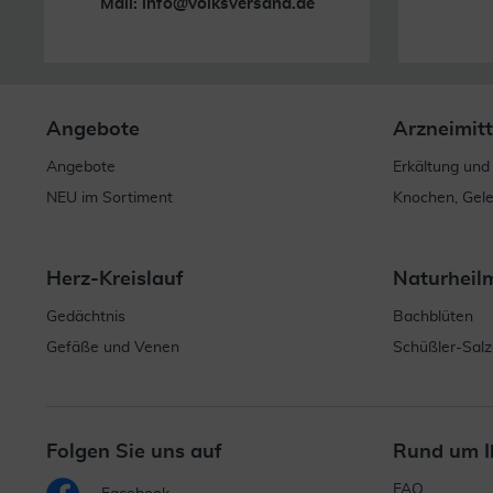
Mail:
info@volksversand.de
Angebote
Arzneimitt
Angebote
Erkältung und
NEU im Sortiment
Knochen, Gel
Herz-Kreislauf
Naturheil
Gedächtnis
Bachblüten
Gefäße und Venen
Schüßler-Salz
Folgen Sie uns auf
Rund um I
FAQ