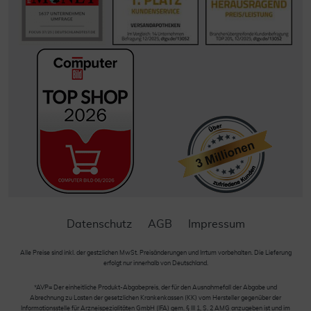
Datenschutz
AGB
Impressum
Alle Preise sind inkl. der gestzlichen MwSt. Preisänderungen und Irrtum vorbehalten. Die Lieferung
erfolgt nur innerhalb von Deutschland.
*AVP= Der einheitliche Produkt-Abgabepreis, der für den Ausnahmefall der Abgabe und
Abrechnung zu Lasten der gesetzlichen Krankenkassen (KK) vom Hersteller gegenüber der
Informationsstelle für Arzneispezialitäten GmbH (IFA) gem. § III 1, S. 2 AMG anzugeben ist und im