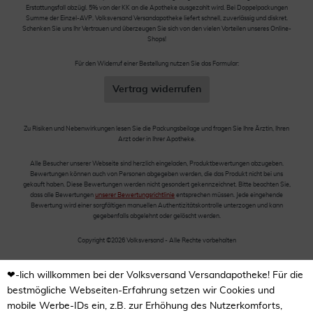
Erstattungsfall abzügl. 5% von der KK an die Apotheke ausgezahlt wird. Bei Doppelpackungen
Summe der Einzel-AVP. Volksversand Versandapotheke liefert schnell, zuverlässig und diskret.
Schenken Sie uns Ihr Vertrauen und überzeugen Sie sich von den vielen Vorteilen unseres Online-
Shops!
Für den Widerruf einer Bestellung nutzen Sie das Formular:
Vertrag widerrufen
Zu Risiken und Nebenwirkungen lesen Sie die Packungsbeilage und fragen Sie Ihre Ärztin, Ihren
Arzt oder in Ihrer Apotheke.
Alle Besucher unserer Webseite sind herzlich eingeladen, Produktbewertungen abzugeben.
Bewertungen können auch von Personen abgegeben werden, die das Produkt nicht bei uns
gekauft haben. Diese Bewertungen werden nicht gesondert gekennzeichnet. Bitte beachten Sie,
dass alle Bewertungen
unserer Bewertungsrichtlinie
entsprechen müssen. Jede eingehende
Bewertung wird einer sorgfältigen manuellen Authentizitätskontrolle unterzogen und kann
gegebenfalls abgelehnt oder gelöscht werden.
Copyright ©2026 Volksversand - Alle Rechte vorbehalten
❤-lich willkommen bei der Volksversand Versandapotheke! Für die
bestmögliche Webseiten-Erfahrung setzen wir Cookies und
mobile Werbe-IDs ein, z.B. zur Erhöhung des Nutzerkomforts,