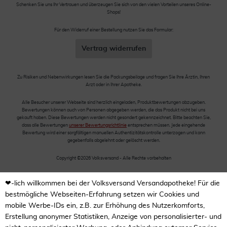
Schenken Sie uns Ihr Vertrauen und überzeugen Sie sich von den vielen Vorteilen unseres Online-
Shops!
Für den Widerruf einer Bestellung nutzen Sie das Formular:
Vertrag widerrufen
Zu Risiken und Nebenwirkungen lesen Sie die Packungsbeilage und fragen Sie Ihre Ärztin, Ihren
Arzt oder in Ihrer Apotheke.
Alle Besucher unserer Webseite sind herzlich eingeladen, Produktbewertungen abzugeben.
Bewertungen können auch von Personen abgegeben werden, die das Produkt nicht bei uns
gekauft haben. Diese Bewertungen werden nicht gesondert gekennzeichnet. Bitte beachten Sie,
dass alle Bewertungen
unserer Bewertungsrichtlinie
entsprechen müssen. Jede eingehende
Bewertung wird einer sorgfältigen manuellen Authentizitätskontrolle unterzogen und kann
gegebenfalls abgelehnt oder gelöscht werden.
Copyright ©2026 Volksversand - Alle Rechte vorbehalten
❤-lich willkommen bei der Volksversand Versandapotheke! Für die
bestmögliche Webseiten-Erfahrung setzen wir Cookies und
mobile Werbe-IDs ein, z.B. zur Erhöhung des Nutzerkomforts,
Erstellung anonymer Statistiken, Anzeige von personalisierter- und