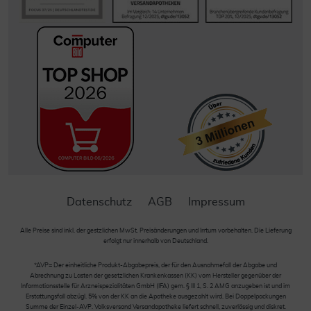
Datenschutz
AGB
Impressum
Alle Preise sind inkl. der gestzlichen MwSt. Preisänderungen und Irrtum vorbehalten. Die Lieferung
erfolgt nur innerhalb von Deutschland.
*AVP= Der einheitliche Produkt-Abgabepreis, der für den Ausnahmefall der Abgabe und
Abrechnung zu Lasten der gesetzlichen Krankenkassen (KK) vom Hersteller gegenüber der
Informationsstelle für Arzneispezialitäten GmbH (IFA) gem. § III 1, S. 2 AMG anzugeben ist und im
Erstattungsfall abzügl. 5% von der KK an die Apotheke ausgezahlt wird. Bei Doppelpackungen
Summe der Einzel-AVP. Volksversand Versandapotheke liefert schnell, zuverlässig und diskret.