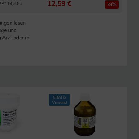
12,59 €
P* 19,33 €
34
ungen lesen
lage und
n Arzt oder in
GRATIS
14
Versand