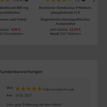
 Medibond 400 mg
Biochemie Bombastus 9 Natrium
Bioc
erztabletten
phosphoricum D 6
erzen und Fieber
Registriertes homöopathisches
Regi
Arzneimittel
4,99 €
12,59 €
12,52 €
AVP* 19,33 €
50 Filmtabletten
Inhalt
500 Tabletten
Kundenbewertungen
Von:
Volksversand-Kunde
Am:
24.01.2017
Sehr gute Erfahrung mit dem Mittel!