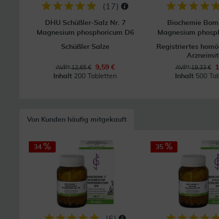
(
17
)
DHU Schüßler-Salz Nr. 7
Biochemie Bom
Magnesium phosphoricum D6
Magnesium phosph
Schüßler Salze
Registriertes hom
Arzneimit
9,59 €
1
AVP* 12,65 €
AVP* 19,33 €
Inhalt
200 Tabletten
Inhalt
500 Tab
Von Kunden häufig mitgekauft
34
35
(
6
)