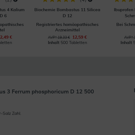
us 4 Kalium
Biochemie Bombastus 11 Silicea
Ibuprofen
 D 6
D 12
Schm
öopathisches
Registriertes homöopathisches
Bei Schm
tel
Arzneimittel
2,49 €
12,59 €
AVP* 19,33 €
AVP* 
letten
Inhalt
500 Tabletten
Inhalt
us 3 Ferrum phosphoricum D 12 500
-Salz Zahl.