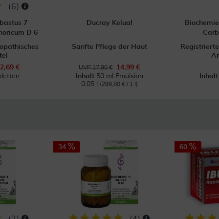
(
6
)
bastus 7
Ducray Kelual
Biochemie
oricum D 6
Carb
öopathisches
Sanfte Pflege der Haut
Registriert
tel
Ar
2,69 €
14,99 €
UVP 17,90 €
letten
Inhalt
50 ml Emulsion
Inhal
0.05 l
(299,80 € / 1 l)
34
60
(
2
)
(
4
)