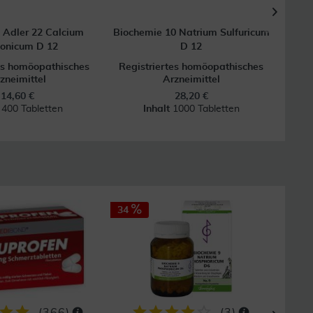
 Adler 22 Calcium
Biochemie 10 Natrium Sulfuricum
Bioc
onicum D 12
D 12
es homöopathisches
Registriertes homöopathisches
zneimittel
Arzneimittel
14,60 €
28,20 €
t
400 Tabletten
Inhalt
1000 Tabletten
34
34
(
366
)
(
3
)