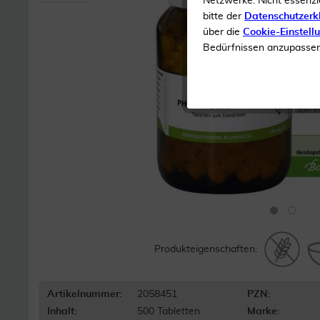
Netzwerke. Nicht essenzi
bitte der
Datenschutzerk
über die
Cookie-Einstell
Bedürfnissen anzupassen 
Produkteigenschaften:
Artikelnummer:
2058451
PZN:
Inhalt:
500 Tabletten
Marke: