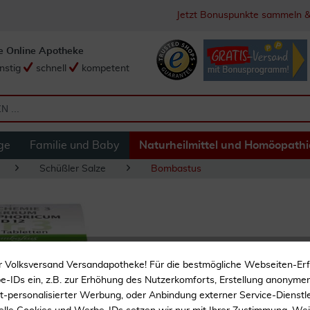
Jetzt Bonuspunkte sammeln &
e Online Apotheke
nstig
schnell
kompetent
ge
Familie und Baby
Naturheilmittel und Homöopathi
Schüßler Salze
Bombastus
Biochemie Bombas
r Volksversand Versandapotheke! Für die bestmögliche Webseiten-Er
Tabletten
-IDs ein, z.B. zur Erhöhung des Nutzerkomforts, Erstellung anonymer 
ht-personalisierter Werbung, oder Anbindung externer Service-Dienstle