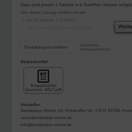
Dazu wird jeweils 1 Tablette in 6 Teelöffeln Wasser aufgelö
Von dieser Lösung erhalten Kinder
bis 12 Monate: 2 Teelöffel,
Weite
ab 1 bis unter 6 Jahren: 3 Teelöffel,
ab 6 bis unter 12 Jahren: 4 Teelöffel.
Glutenfrei,
Produkteigenschaften:
Die Einnahme erfolgt bei akuten Beschwerden halbstündlich 
Homöopathisch
Fällen 1- bis 3-mal täglich eine halbe Stunde vor oder nac
Beipackzettel
wegzuschütten.
Eine über eine Woche hinausgehende häufige Anwendung 
Beipackzettel
erfahrenen Therapeuten erfolgen. Bei Besserung der Besch
biochemi...6817.pdf
Dauer der Anwendung
Hersteller:
Bombastus-Werke AG Wilsdruffer Str. 170 D. 01705, Freita
Auch homöopathische Medikamente sollten ohne ärztlichen 
www.bombastus-werke.de
werden.
info@bombastus-werke.de