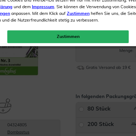
elle Cookies und Werbe-IDs setzen wir nur mit Ihrer Zustimmung. We
lärung
und dem
Impressum
. Sie können die Verwendung von Cookie
Homöopathisches Arznei
ungen
anpassen. Mit dem Klick auf
Zustimmen
helfen Sie uns, die Seit
Ohne Wasser einzunehm
und die Nutzerfreundlichkeit stetig zu verbessern.
Inhalt
500 Tabletten
Zustimmen
AVP*
Menge:
Gratis Versand ab 19 €
In folgenden Packungsgrö
80 Stück
200 Stück
AV
04324805
Bombastus