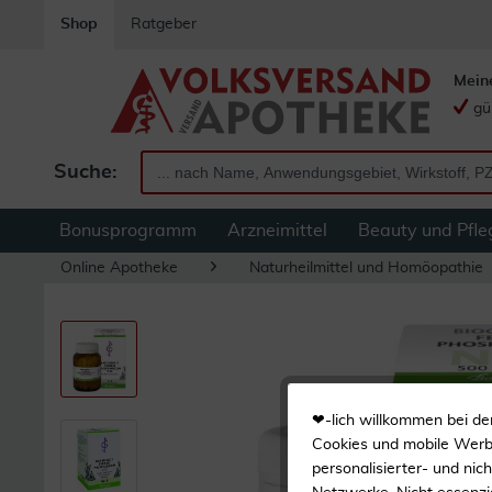
Shop
Ratgeber
Mein
gü
Suche:
Bonusprogramm
Arzneimittel
Beauty und Pfle
Online Apotheke
Naturheilmittel und Homöopathie
❤-lich willkommen bei de
Cookies und mobile Werbe
personalisierter- und nic