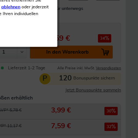
iteres entnehmen Sie
s
ablehnen
oder jederzeit
mittel
Praktisch für unterwegs
e Ihren individuellen
en
12,59 €
 19,33 €
34
In den Warenkorb
Lieferzeit 1-2 Tage
Alle Preise inkl. MwSt.
Versandkosten
120
P
Bonuspunkte sichern
Jetzt Bonuspunkte sammeln
ßen erhältlich
3,99 €
AVP* 5,78 €
30
7,59 €
P* 11,17 €
32