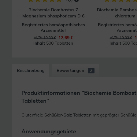
Biochemie Bombastus 7
Biochemie Bombast
Magnesium phosphoricum D 6
chloratum
Registriertes homöopathisches
Registriertes hom
Arzneimittel
Arzneimit
12,69 €
1
AVP* 19,33 €
AVP* 19,33 €
Inhalt
500 Tabletten
Inhalt
500 Tab
Beschreibung
Bewertungen
2
Produktinformationen "Biochemie Bombast
Tabletten"
Glutenfreie Schüßler-Salz Tabletten mit geprägter Schüßler
Anwendungsgebiete