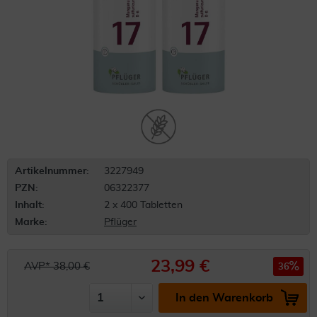
Artikelnummer:
3227949
PZN:
06322377
Inhalt:
2 x 400 Tabletten
Marke:
Pflüger
23,99 €
AVP* 38,00 €
36
In den Warenkorb