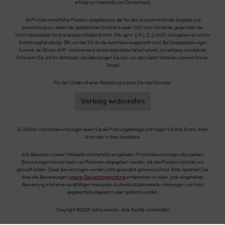
erfolgt nur innerhalb von Deutschland.
*AVP= Der einheitliche Produkt-Abgabepreis, der für den Ausnahmefall der Abgabe und
Abrechnung zu Lasten der gesetzlichen Krankenkassen (KK) vom Hersteller gegenüber der
Informationsstelle für Arzneispezialitäten GmbH (IFA) gem. § III 1, S. 2 AMG anzugeben ist und im
Erstattungsfall abzügl. 5% von der KK an die Apotheke ausgezahlt wird. Bei Doppelpackungen
Summe der Einzel-AVP. Volksversand Versandapotheke liefert schnell, zuverlässig und diskret.
Schenken Sie uns Ihr Vertrauen und überzeugen Sie sich von den vielen Vorteilen unseres Online-
Shops!
Für den Widerruf einer Bestellung nutzen Sie das Formular:
Vertrag widerrufen
Zu Risiken und Nebenwirkungen lesen Sie die Packungsbeilage und fragen Sie Ihre Ärztin, Ihren
Arzt oder in Ihrer Apotheke.
Alle Besucher unserer Webseite sind herzlich eingeladen, Produktbewertungen abzugeben.
Bewertungen können auch von Personen abgegeben werden, die das Produkt nicht bei uns
gekauft haben. Diese Bewertungen werden nicht gesondert gekennzeichnet. Bitte beachten Sie,
dass alle Bewertungen
unserer Bewertungsrichtlinie
entsprechen müssen. Jede eingehende
Bewertung wird einer sorgfältigen manuellen Authentizitätskontrolle unterzogen und kann
gegebenfalls abgelehnt oder gelöscht werden.
Copyright ©2026 Volksversand - Alle Rechte vorbehalten