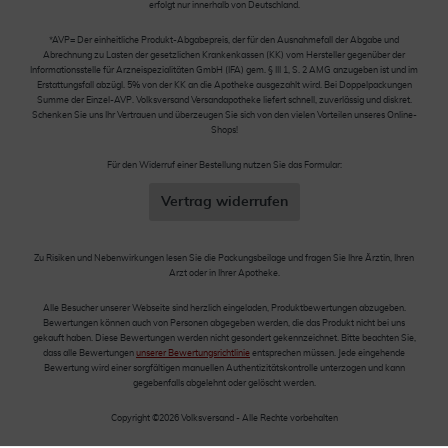
erfolgt nur innerhalb von Deutschland.
*AVP= Der einheitliche Produkt-Abgabepreis, der für den Ausnahmefall der Abgabe und
Abrechnung zu Lasten der gesetzlichen Krankenkassen (KK) vom Hersteller gegenüber der
Informationsstelle für Arzneispezialitäten GmbH (IFA) gem. § III 1, S. 2 AMG anzugeben ist und im
Erstattungsfall abzügl. 5% von der KK an die Apotheke ausgezahlt wird. Bei Doppelpackungen
Summe der Einzel-AVP. Volksversand Versandapotheke liefert schnell, zuverlässig und diskret.
Schenken Sie uns Ihr Vertrauen und überzeugen Sie sich von den vielen Vorteilen unseres Online-
Shops!
Für den Widerruf einer Bestellung nutzen Sie das Formular:
Vertrag widerrufen
Zu Risiken und Nebenwirkungen lesen Sie die Packungsbeilage und fragen Sie Ihre Ärztin, Ihren
Arzt oder in Ihrer Apotheke.
Alle Besucher unserer Webseite sind herzlich eingeladen, Produktbewertungen abzugeben.
Bewertungen können auch von Personen abgegeben werden, die das Produkt nicht bei uns
gekauft haben. Diese Bewertungen werden nicht gesondert gekennzeichnet. Bitte beachten Sie,
dass alle Bewertungen
unserer Bewertungsrichtlinie
entsprechen müssen. Jede eingehende
Bewertung wird einer sorgfältigen manuellen Authentizitätskontrolle unterzogen und kann
gegebenfalls abgelehnt oder gelöscht werden.
Copyright ©2026 Volksversand - Alle Rechte vorbehalten