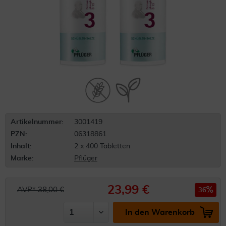
Artikelnummer:
3001419
PZN:
06318861
Inhalt:
2 x 400 Tabletten
Marke:
Pflüger
23,99 €
AVP* 38,00 €
36
In den Warenkorb