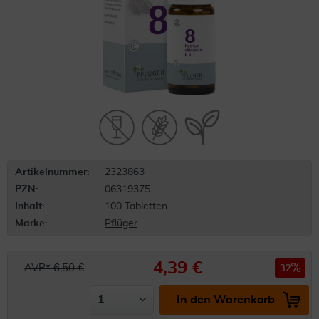
Artikelnummer:
2323863
PZN:
06319375
Inhalt:
100 Tabletten
Marke:
Pflüger
4,39 €
AVP* 6,50 €
32
In den Warenkorb