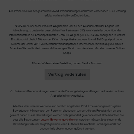
Alle Preise sind inkl. der gestzlichen MwSt. Preisänderungen und Irrtum vorbehalten. Die Lieferung
erfolgt nur innerhalb von Deutschland.
*AVP= Der einheitliche Produkt-Abgabepreis, der für den Ausnahmefall der Abgabe und
Abrechnung zu Lasten der gesetzlichen Krankenkassen (KK) vom Hersteller gegenüber der
Informationsstelle für Arzneispezialitäten GmbH (IFA) gem. § III 1, S. 2 AMG anzugeben ist und im
Erstattungsfall abzügl. 5% von der KK an die Apotheke ausgezahlt wird. Bei Doppelpackungen
Summe der Einzel-AVP. Volksversand Versandapotheke liefert schnell, zuverlässig und diskret.
Schenken Sie uns Ihr Vertrauen und überzeugen Sie sich von den vielen Vorteilen unseres Online-
Shops!
Für den Widerruf einer Bestellung nutzen Sie das Formular:
Vertrag widerrufen
Zu Risiken und Nebenwirkungen lesen Sie die Packungsbeilage und fragen Sie Ihre Ärztin, Ihren
Arzt oder in Ihrer Apotheke.
Alle Besucher unserer Webseite sind herzlich eingeladen, Produktbewertungen abzugeben.
Bewertungen können auch von Personen abgegeben werden, die das Produkt nicht bei uns
gekauft haben. Diese Bewertungen werden nicht gesondert gekennzeichnet. Bitte beachten Sie,
dass alle Bewertungen
unserer Bewertungsrichtlinie
entsprechen müssen. Jede eingehende
Bewertung wird einer sorgfältigen manuellen Authentizitätskontrolle unterzogen und kann
gegebenfalls abgelehnt oder gelöscht werden.