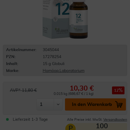
Artikelnummer:
3045044
PZN:
17278254
Inhalt:
15 g Globuli
Marke:
Homöop.Laboratorium
10,30 €
AVP* 11,80 €
12
0.015 kg (686,67 € / 1 kg)
In den Warenkorb
Lieferzeit 1-3 Tage
Alle Preise inkl. MwSt.
Versandkosten
100
P