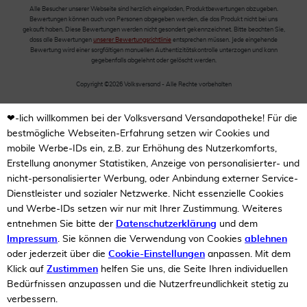
Alle Besucher unserer Webseite sind herzlich eingeladen, Produktbewertungen abzugeben.
Bewertungen können auch von Personen abgegeben werden, die das Produkt nicht bei uns
gekauft haben. Diese Bewertungen werden nicht gesondert gekennzeichnet. Bitte beachten Sie,
dass alle Bewertungen
unserer Bewertungsrichtlinie
entsprechen müssen. Jede eingehende
Bewertung wird einer sorgfältigen manuellen Authentizitätskontrolle unterzogen und kann
gegebenfalls abgelehnt oder gelöscht werden.
Copyright ©2026 Volksversand - Alle Rechte vorbehalten
❤-lich willkommen bei der Volksversand Versandapotheke! Für die
bestmögliche Webseiten-Erfahrung setzen wir Cookies und
mobile Werbe-IDs ein, z.B. zur Erhöhung des Nutzerkomforts,
Erstellung anonymer Statistiken, Anzeige von personalisierter- und
nicht-personalisierter Werbung, oder Anbindung externer Service-
Dienstleister und sozialer Netzwerke. Nicht essenzielle Cookies
und Werbe-IDs setzen wir nur mit Ihrer Zustimmung. Weiteres
entnehmen Sie bitte der
Datenschutzerklärung
und dem
Impressum
. Sie können die Verwendung von Cookies
ablehnen
oder jederzeit über die
Cookie-Einstellungen
anpassen. Mit dem
Klick auf
Zustimmen
helfen Sie uns, die Seite Ihren individuellen
Bedürfnissen anzupassen und die Nutzerfreundlichkeit stetig zu
verbessern.