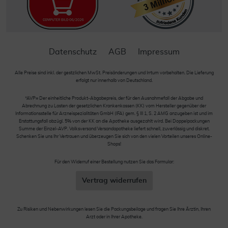
Datenschutz
AGB
Impressum
Alle Preise sind inkl. der gestzlichen MwSt. Preisänderungen und Irrtum vorbehalten. Die Lieferung
erfolgt nur innerhalb von Deutschland.
*AVP= Der einheitliche Produkt-Abgabepreis, der für den Ausnahmefall der Abgabe und
Abrechnung zu Lasten der gesetzlichen Krankenkassen (KK) vom Hersteller gegenüber der
Informationsstelle für Arzneispezialitäten GmbH (IFA) gem. § III 1, S. 2 AMG anzugeben ist und im
Erstattungsfall abzügl. 5% von der KK an die Apotheke ausgezahlt wird. Bei Doppelpackungen
Summe der Einzel-AVP. Volksversand Versandapotheke liefert schnell, zuverlässig und diskret.
Schenken Sie uns Ihr Vertrauen und überzeugen Sie sich von den vielen Vorteilen unseres Online-
Shops!
Für den Widerruf einer Bestellung nutzen Sie das Formular:
Vertrag widerrufen
Zu Risiken und Nebenwirkungen lesen Sie die Packungsbeilage und fragen Sie Ihre Ärztin, Ihren
Arzt oder in Ihrer Apotheke.