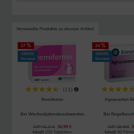
Verwandte Produkte zu diesem Artikel
27
24
GRATIS
GRATIS
Versand
Versand
(
21
)
Remifemin
Agnucaston Bi
Bei Wechseljahresbeschwerden
Bei Regelbesc
36,99 €
2
AVP* 51,24 €
AVP* 28,49 €
Inhalt
200 Tabletten
Inhalt
90 Filmt