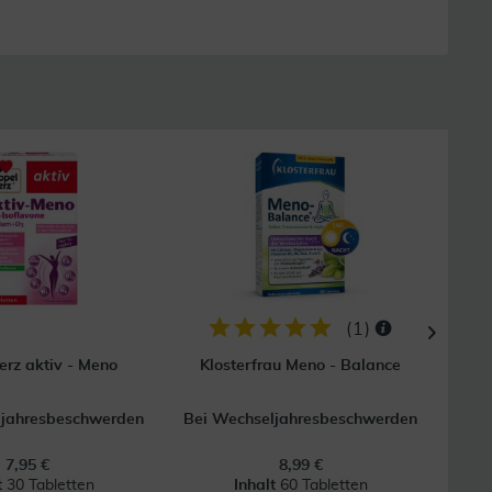
(
1
)
rz aktiv - Meno
Klosterfrau Meno - Balance
Deum
ljahresbeschwerden
Bei Wechseljahresbeschwerden
7,95 €
8,99 €
t
30 Tabletten
Inhalt
60 Tabletten