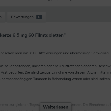
n
Bewertungen
0
erze 6,5 mg 60 Filmtabletten"
esbeschwerden wie z. B. Hitzewallungen und übermässige Schweissau
ie bei anhaltenden, unklaren oder neu auftretenden anderen Beschwer
 Arzt bedürfen. Die gleichzeitige Einnahme von diesem Arzneimittel m
n hormonabhängigen Tumoren in Behandlung waren oder sind, sollten 
 immer zur gleichen Tageszeit eingenommen werden. Die Einnahme sollt
Weiterlesen