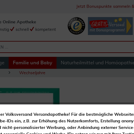
Jetzt Bonuspunkte sammeln &
e Online Apotheke
nstig
schnell
kompetent
ge
Familie und Baby
Naturheilmittel und Homöopathi
Wechseljahre
Böhm Traubensilbe
er Volksversand Versandapotheke! Für die bestmögliche Webseite
e-IDs ein, z.B. zur Erhöhung des Nutzerkomforts, Erstellung anony
d nicht-personalisierter Werbung, oder Anbindung externer Service
Pflanzliches Arzneimittel