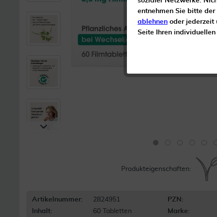
sozialer Netzwerke. Nic
entnehmen Sie bitte der
ablehnen
oder jederzeit
Seite Ihren individuelle
Produkteigenschaften:
Artikelnummer:
2824951
PZN:
Inhalt:
60 Tabletten
Marke: