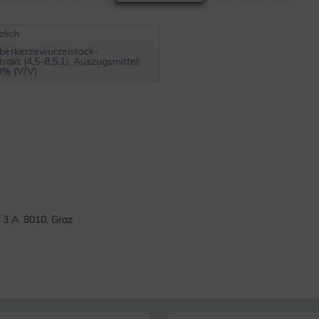
ckenextrakt (4,5-8,5:1); Auszugsmittel: Ethanol 60% (V/V) 6.5 mg
zlich
lberkerzewurzelstock-
rakt (4,5-8,5:1), Auszugsmittel:
0% (V/V)
3 A. 8010, Graz