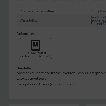
Wirkstoff: 1 Tabl. enth.: Traubensilberkerzewurzelstock-Tro
Produkteigenschaften:
Rein pflan
Traubensi
Wirkstoffe:
Trockenext
Ethanol 6
Beipackzettel
Beipackzettel
dr_boehm...9295.pdf
Hersteller:
Apomedica Pharmazeutische Produkte GmbH Roseggerkai 
www.apomedica.com
cs-logistics-order-de@nextpharma.com