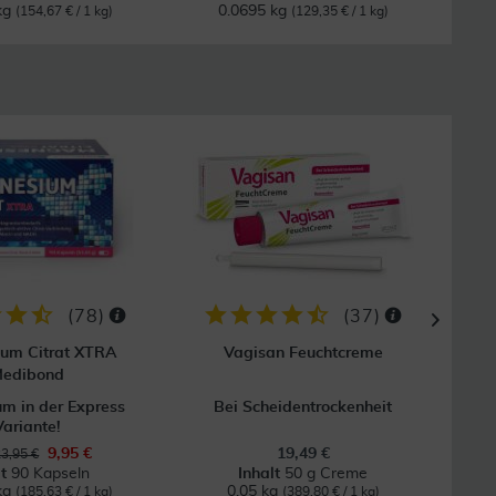
kg
0.0695 kg
(154,67 € / 1 kg)
(129,35 € / 1 kg)
20
(
78
)
(
37
)
um Citrat XTRA
Vagisan Feuchtcreme
edibond
m in der Express
Bei Scheidentrockenheit
Variante!
9,95 €
19,49 €
3,95 €
lt
90 Kapseln
Inhalt
50 g Creme
Inh
kg
0.05 kg
(185,63 € / 1 kg)
(389,80 € / 1 kg)