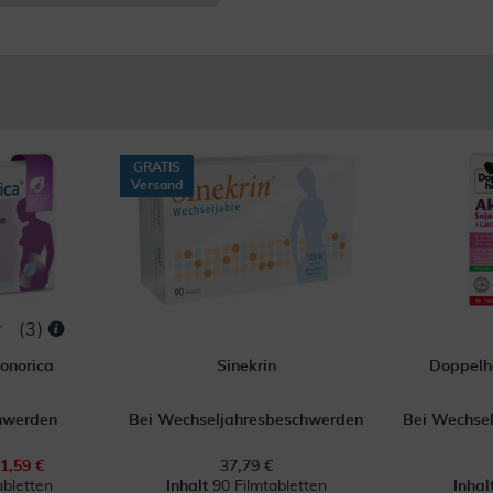
GRATIS
Versand
(
3
)
onorica
Sinekrin
Doppelhe
hwerden
Bei Wechseljahresbeschwerden
Bei Wechse
1,59 €
37,79 €
abletten
Inhalt
90 Filmtabletten
Inhal