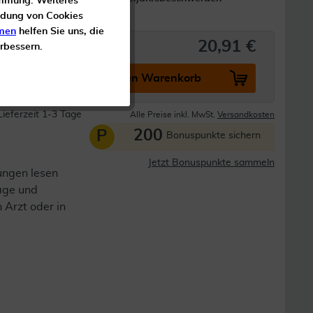
timmung. Weiteres
ndung von Cookies
men
helfen Sie uns, die
20,91 €
erbessern.
In den Warenkorb
Lieferzeit 1-3 Tage
Alle Preise inkl. MwSt.
Versandkosten
200
P
Bonuspunkte sichern
Jetzt Bonuspunkte sammeln
ungen lesen
lage und
n Arzt oder in