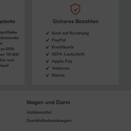
gebote
Sicheres Bezahlen
dapotheke
Kauf auf Rechnung
dikamente
PayPal
on
Kreditkarte
s zu 60%
SEPA-Lastschrift
ber 70.000
 Sie von
Apple Pay
chen!
Vorkasse
Klarna
Magen und Darm
Abführmittel
Durchfallerkrankungen