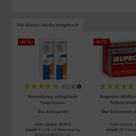
Von Kunden häufig mitgekauft
40
60
(
924
)
NasenSpray-ratiopharm
Ibuprofen Medib
Erwachsene
Schmerztabl
Bei Schnupfen
Bei Schmerzen u
8,99 €
AVP* 15,00 €
AVP* 12,52 €
Inhalt
2 x 15 ml Nasenspray
Inhalt
50 Filmt
0.03 l
(299,67 € / 1 l)