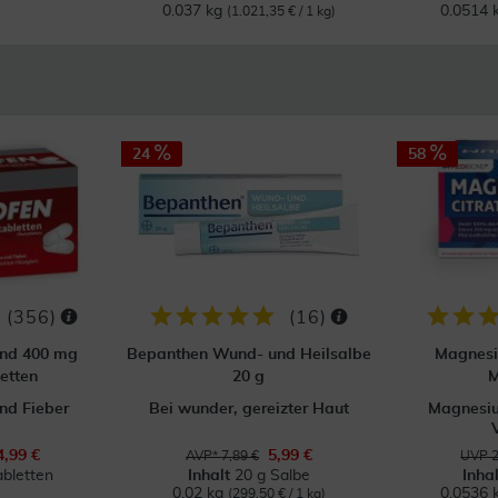
0.037 kg
0.0514 
(1.021,35 € / 1 kg)
24
58
(
356
)
(
16
)
ond 400 mg
Bepanthen Wund- und Heilsalbe
Magnesi
etten
20 g
M
nd Fieber
Bei wunder, gereizter Haut
Magnesiu
4,99 €
5,99 €
AVP* 7,89 €
UVP 2
abletten
Inhalt
20 g Salbe
Inha
0.02 kg
0.0536 
(299,50 € / 1 kg)