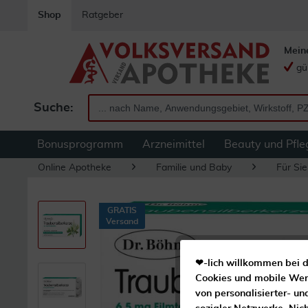
Shop
Ratgeber
Mein
gü
Suche:
Bonusprogramm
Arzneimittel
Beauty und Pfle
Online Apotheke
Familie und Baby
Für Sie
GRATIS
Versand
❤-lich willkommen bei d
Cookies und mobile Werb
von personalisierter- un