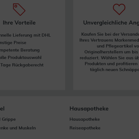
Ihre Vorteile
Unvergleichliche An
Kaufen Sie bei der Versan
hnelle Lieferung mit DHL
Ihres Vertrauens Markenme
nstige Preise
und Pflegeartikel v
mpetente Beratung
Originalherstellern um bi
oße Produktauswahl
reduziert. Wählen Sie aus ü
Produkten und profitieren
 Tage Rückgaberecht
täglich neuen Schnäpp
el
Hausapotheke
d Grippe
Hausapotheke
enke und Muskeln
Reiseapotheke