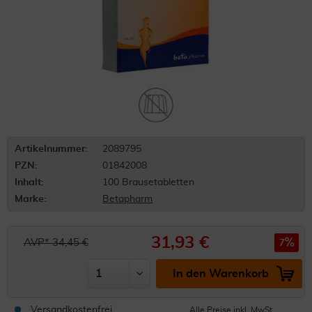
Artikelnummer:
2089795
PZN:
01842008
Inhalt:
100 Brausetabletten
Marke:
Betapharm
31,93 €
AVP* 34,45 €
7
In den Warenkorb
Versandkostenfrei
Alle Preise inkl. MwSt.