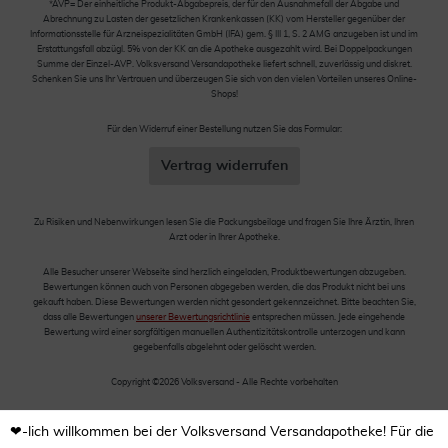
*AVP= Der einheitliche Produkt-Abgabepreis, der für den Ausnahmefall der Abgabe und
Abrechnung zu Lasten der gesetzlichen Krankenkassen (KK) vom Hersteller gegenüber der
Informationsstelle für Arzneispezialitäten GmbH (IFA) gem. § III 1, S. 2 AMG anzugeben ist und im
Erstattungsfall abzügl. 5% von der KK an die Apotheke ausgezahlt wird. Bei Doppelpackungen
Summe der Einzel-AVP. Volksversand Versandapotheke liefert schnell, zuverlässig und diskret.
Schenken Sie uns Ihr Vertrauen und überzeugen Sie sich von den vielen Vorteilen unseres Online-
Shops!
Für den Widerruf einer Bestellung nutzen Sie das Formular:
Vertrag widerrufen
Zu Risiken und Nebenwirkungen lesen Sie die Packungsbeilage und fragen Sie Ihre Ärztin, Ihren
Arzt oder in Ihrer Apotheke.
Alle Besucher unserer Webseite sind herzlich eingeladen, Produktbewertungen abzugeben.
Bewertungen können auch von Personen abgegeben werden, die das Produkt nicht bei uns
gekauft haben. Diese Bewertungen werden nicht gesondert gekennzeichnet. Bitte beachten Sie,
dass alle Bewertungen
unserer Bewertungsrichtlinie
entsprechen müssen. Jede eingehende
Bewertung wird einer sorgfältigen manuellen Authentizitätskontrolle unterzogen und kann
gegebenfalls abgelehnt oder gelöscht werden.
Copyright ©2026 Volksversand - Alle Rechte vorbehalten
❤-lich willkommen bei der Volksversand Versandapotheke! Für die