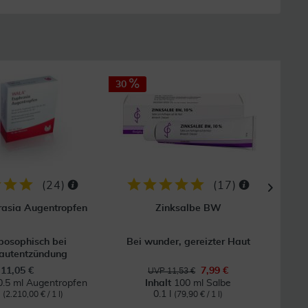
30
32
(
24
)
(
17
)
asia Augentropfen
Zinksalbe BW
posophisch bei
Bei wunder, gereizter Haut
Hom
autentzündung
11,05 €
7,99 €
UVP 11,53 €
0.5 ml Augentropfen
Inhalt
100 ml Salbe
l
0.1 l
(2.210,00 € / 1 l)
(79,90 € / 1 l)