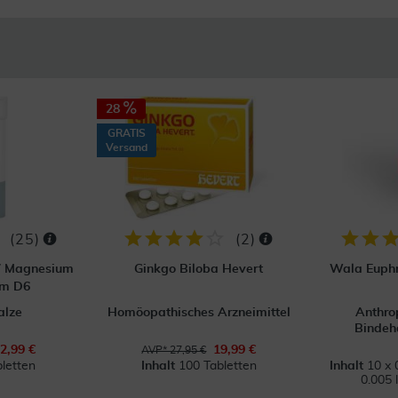
28
GRATIS
Versand
(
25
)
(
2
)
 7 Magnesium
Ginkgo Biloba Hevert
Wala Euphr
um D6
alze
Homöopathisches Arzneimittel
Anthro
Bindeh
2,99 €
19,99 €
AVP* 27,95 €
letten
Inhalt
100 Tabletten
Inhalt
10 x 
0.005 