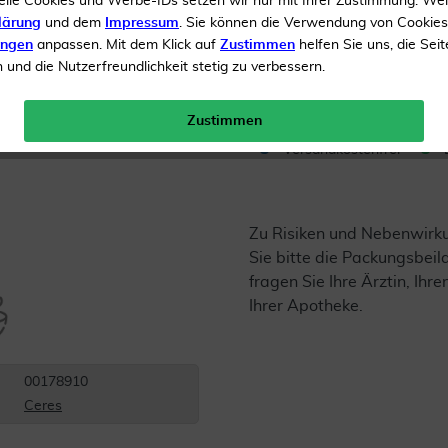
elle Cookies und Werbe-IDs setzen wir nur mit Ihrer Zustimmung. We
lärung
und dem
Impressum
. Sie können die Verwendung von Cookie
Inhalt
20 ml Tropfen
ungen
anpassen. Mit dem Klick auf
Zustimmen
helfen Sie uns, die Seit
und die Nutzerfreundlichkeit stetig zu verbessern.
Menge:
Zustimmen
Versandkostenfrei
Zu Risiken und Nebenwirk
Sie bitte die Packungsbei
fragen Sie Ihre Ärztin, Ihre
Ihrer Apotheke.
00178910
Ceres