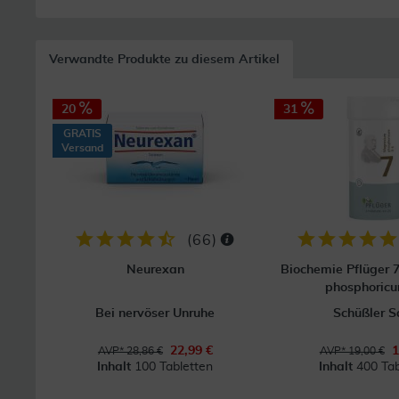
Verwandte Produkte zu diesem Artikel
20
31
GRATIS
Versand
(
66
)
Neurexan
Biochemie Pflüger
phosphoric
Bei nervöser Unruhe
Schüßler S
22,99 €
1
AVP* 28,86 €
AVP* 19,00 €
Inhalt
100 Tabletten
Inhalt
400 Tab