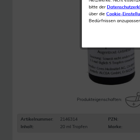
Netzwerke. Nicht essenzi
bitte der
Datenschutzerk
über die
Cookie-Einstell
Bedürfnissen anzupassen 
Produkteigenschaften:
Artikelnummer:
2146314
PZN:
Inhalt:
20 ml Tropfen
Marke: