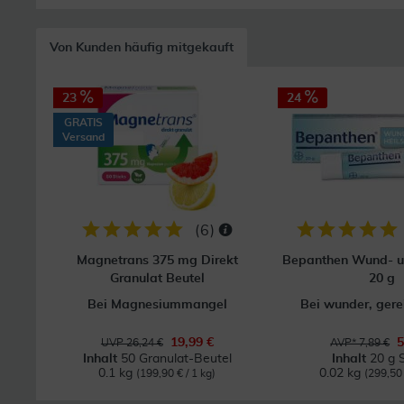
Von Kunden häufig mitgekauft
23
24
GRATIS
Versand
(
6
)
Magnetrans 375 mg Direkt
Bepanthen Wund- u
Granulat Beutel
20 g
Bei Magnesiummangel
Bei wunder, gere
19,99 €
5
UVP 26,24 €
AVP* 7,89 €
Inhalt
50 Granulat-Beutel
Inhalt
20 g 
0.1 kg
0.02 kg
(199,90 € / 1 kg)
(299,50 