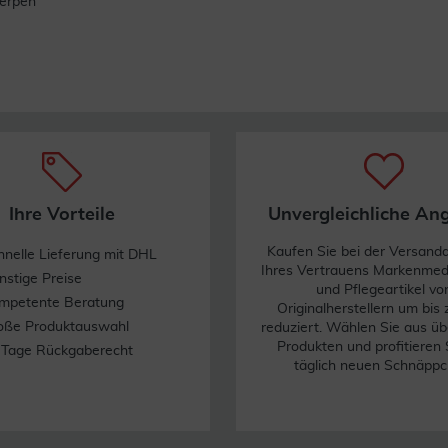
erpen
Ihre Vorteile
Unvergleichliche An
Kaufen Sie bei der Versand
hnelle Lieferung mit DHL
Ihres Vertrauens Markenme
nstige Preise
und Pflegeartikel vo
mpetente Beratung
Originalherstellern um bis
oße Produktauswahl
reduziert. Wählen Sie aus üb
Produkten und profitieren 
 Tage Rückgaberecht
täglich neuen Schnäppc