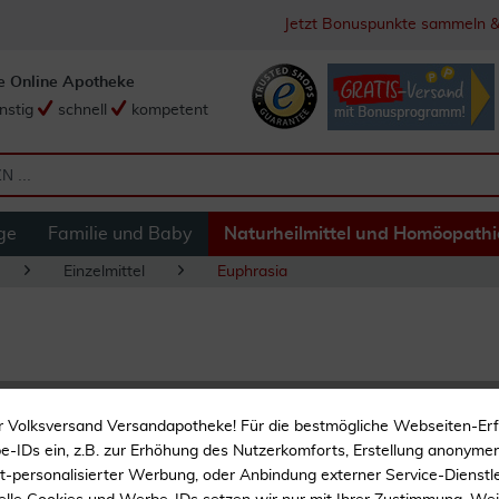
Jetzt Bonuspunkte sammeln &
e Online Apotheke
nstig
schnell
kompetent
ge
Familie und Baby
Naturheilmittel und Homöopathi
Einzelmittel
Euphrasia
Ceres Euphrasia A
r Volksversand Versandapotheke! Für die bestmögliche Webseiten-Er
-IDs ein, z.B. zur Erhöhung des Nutzerkomforts, Erstellung anonymer 
ht-personalisierter Werbung, oder Anbindung externer Service-Dienstle
Homöopathisches Arznei