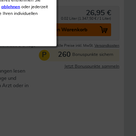
iteres entnehmen Sie
s
ablehnen
oder jederzeit
26,95 €
e Ihren individuellen
0.02 Liter (1.347,50 € / 1 Liter)
In den Warenkorb
Lieferzeit 1-3 Tage
Alle Preise inkl. MwSt.
Versandkosten
260
P
Bonuspunkte sichern
Jetzt Bonuspunkte sammeln
ungen lesen
lage und
n Arzt oder in