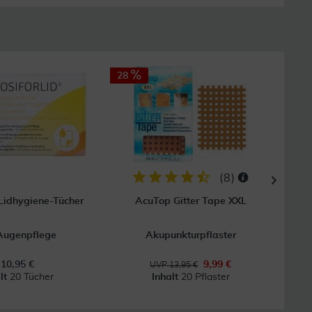
28
(
8
)
 Lidhygiene-Tücher
AcuTop Gitter Tape XXL
Augenpflege
Akupunkturpflaster
Gesic
10,95 €
9,99 €
UVP 13,95 €
alt
20 Tücher
Inhalt
20 Pflaster