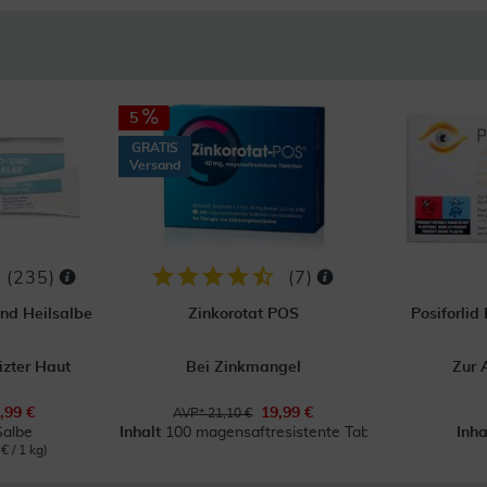
5
GRATIS
Versand
(
235
)
(
7
)
nd Heilsalbe
Zinkorotat POS
Posiforlid
izter Haut
Bei Zinkmangel
Zur 
,99 €
19,99 €
AVP* 21,10 €
Salbe
Inhalt
100 magensaftresistente Tabl.
Inh
€ / 1 kg)