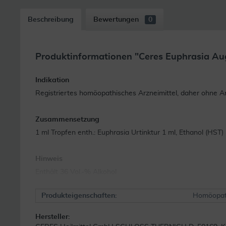
Beschreibung
Bewertungen
0
Produktinformationen "Ceres Euphrasia Au
Indikation
Registriertes homöopathisches Arzneimittel, daher ohne An
Zusammensetzung
1 ml Tropfen enth.: Euphrasia Urtinktur 1 ml, Ethanol (HST)
Hinweis
Enthält 36 Vol.-% Alkohol
Produkteigenschaften:
Homöopat
Hersteller: