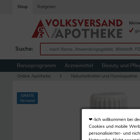
Shop
Ratgeber
Mein
gü
Suche:
Bonusprogramm
Arzneimittel
Beauty und Pfle
Online Apotheke
Naturheilmittel und Homöopathie
GRATIS
Versand
❤-lich willkommen bei de
Cookies und mobile Werbe
personalisierter- und nic