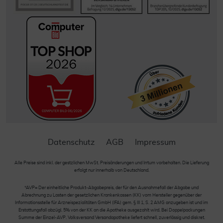
Datenschutz
AGB
Impressum
Alle Preise sind inkl. der gestzlichen MwSt. Preisänderungen und Irrtum vorbehalten. Die Lieferung
erfolgt nur innerhalb von Deutschland.
*AVP= Der einheitliche Produkt-Abgabepreis, der für den Ausnahmefall der Abgabe und
Abrechnung zu Lasten der gesetzlichen Krankenkassen (KK) vom Hersteller gegenüber der
Informationsstelle für Arzneispezialitäten GmbH (IFA) gem. § III 1, S. 2 AMG anzugeben ist und im
Erstattungsfall abzügl. 5% von der KK an die Apotheke ausgezahlt wird. Bei Doppelpackungen
Summe der Einzel-AVP. Volksversand Versandapotheke liefert schnell, zuverlässig und diskret.