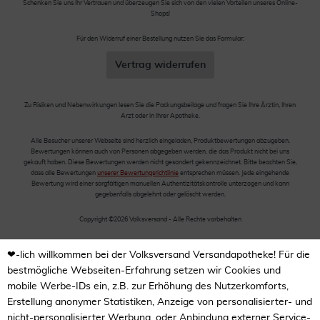
Schenken Sie uns Ihr Vertrauen und überzeugen Sie sich von den vielen Vorteilen unseres Online-
Shops!
Für den Widerruf einer Bestellung nutzen Sie das Formular:
Vertrag widerrufen
Zu Risiken und Nebenwirkungen lesen Sie die Packungsbeilage und fragen Sie Ihre Ärztin, Ihren
Arzt oder in Ihrer Apotheke.
Alle Besucher unserer Webseite sind herzlich eingeladen, Produktbewertungen abzugeben.
Bewertungen können auch von Personen abgegeben werden, die das Produkt nicht bei uns
gekauft haben. Diese Bewertungen werden nicht gesondert gekennzeichnet. Bitte beachten Sie,
dass alle Bewertungen
unserer Bewertungsrichtlinie
entsprechen müssen. Jede eingehende
Bewertung wird einer sorgfältigen manuellen Authentizitätskontrolle unterzogen und kann
gegebenfalls abgelehnt oder gelöscht werden.
Copyright ©2026 Volksversand - Alle Rechte vorbehalten
❤-lich willkommen bei der Volksversand Versandapotheke! Für die
bestmögliche Webseiten-Erfahrung setzen wir Cookies und
mobile Werbe-IDs ein, z.B. zur Erhöhung des Nutzerkomforts,
Erstellung anonymer Statistiken, Anzeige von personalisierter- und
nicht-personalisierter Werbung, oder Anbindung externer Service-