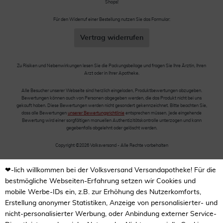
Shops!
Für den Widerruf einer Bestellung nutzen Sie das Formular:
Vertrag widerrufen
Zu Risiken und Nebenwirkungen lesen Sie die Packungsbeilage und fragen Sie Ihre Ärztin, Ihren
Arzt oder in Ihrer Apotheke.
Alle Besucher unserer Webseite sind herzlich eingeladen, Produktbewertungen abzugeben.
Bewertungen können auch von Personen abgegeben werden, die das Produkt nicht bei uns
gekauft haben. Diese Bewertungen werden nicht gesondert gekennzeichnet. Bitte beachten Sie,
dass alle Bewertungen
unserer Bewertungsrichtlinie
entsprechen müssen. Jede eingehende
Bewertung wird einer sorgfältigen manuellen Authentizitätskontrolle unterzogen und kann
gegebenfalls abgelehnt oder gelöscht werden.
Copyright ©2026 Volksversand - Alle Rechte vorbehalten
❤-lich willkommen bei der Volksversand Versandapotheke! Für die
bestmögliche Webseiten-Erfahrung setzen wir Cookies und
mobile Werbe-IDs ein, z.B. zur Erhöhung des Nutzerkomforts,
Erstellung anonymer Statistiken, Anzeige von personalisierter- und
nicht-personalisierter Werbung, oder Anbindung externer Service-