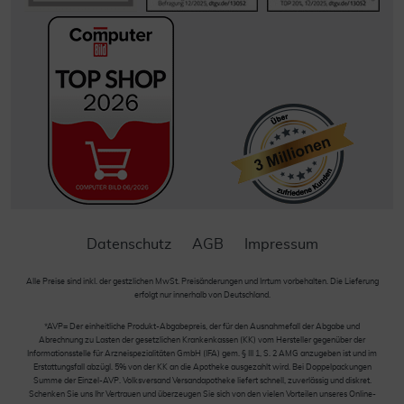
Datenschutz
AGB
Impressum
Alle Preise sind inkl. der gestzlichen MwSt. Preisänderungen und Irrtum vorbehalten. Die Lieferung
erfolgt nur innerhalb von Deutschland.
*AVP= Der einheitliche Produkt-Abgabepreis, der für den Ausnahmefall der Abgabe und
Abrechnung zu Lasten der gesetzlichen Krankenkassen (KK) vom Hersteller gegenüber der
Informationsstelle für Arzneispezialitäten GmbH (IFA) gem. § III 1, S. 2 AMG anzugeben ist und im
Erstattungsfall abzügl. 5% von der KK an die Apotheke ausgezahlt wird. Bei Doppelpackungen
Summe der Einzel-AVP. Volksversand Versandapotheke liefert schnell, zuverlässig und diskret.
Schenken Sie uns Ihr Vertrauen und überzeugen Sie sich von den vielen Vorteilen unseres Online-