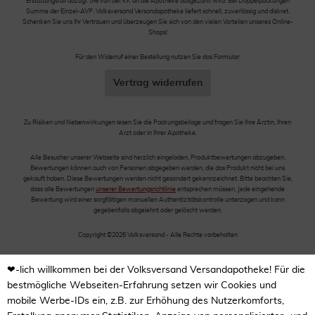
Erstattungsfall abzügl. 5% von der KK an die Apotheke ausgezahlt wird. Bei Doppelpackungen
Summe der Einzel-AVP. Volksversand Versandapotheke liefert schnell, zuverlässig und diskret.
Schenken Sie uns Ihr Vertrauen und überzeugen Sie sich von den vielen Vorteilen unseres Online-
Shops!
Für den Widerruf einer Bestellung nutzen Sie das Formular:
Vertrag widerrufen
Zu Risiken und Nebenwirkungen lesen Sie die Packungsbeilage und fragen Sie Ihre Ärztin, Ihren
Arzt oder in Ihrer Apotheke.
Alle Besucher unserer Webseite sind herzlich eingeladen, Produktbewertungen abzugeben.
Bewertungen können auch von Personen abgegeben werden, die das Produkt nicht bei uns
gekauft haben. Diese Bewertungen werden nicht gesondert gekennzeichnet. Bitte beachten Sie,
dass alle Bewertungen
unserer Bewertungsrichtlinie
entsprechen müssen. Jede eingehende
Bewertung wird einer sorgfältigen manuellen Authentizitätskontrolle unterzogen und kann
gegebenfalls abgelehnt oder gelöscht werden.
Copyright ©2026 Volksversand - Alle Rechte vorbehalten
❤-lich willkommen bei der Volksversand Versandapotheke! Für die
bestmögliche Webseiten-Erfahrung setzen wir Cookies und
mobile Werbe-IDs ein, z.B. zur Erhöhung des Nutzerkomforts,