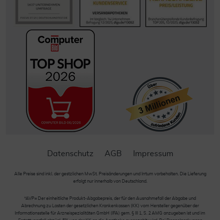
Datenschutz
AGB
Impressum
Alle Preise sind inkl. der gestzlichen MwSt. Preisänderungen und Irrtum vorbehalten. Die Lieferung
erfolgt nur innerhalb von Deutschland.
*AVP= Der einheitliche Produkt-Abgabepreis, der für den Ausnahmefall der Abgabe und
Abrechnung zu Lasten der gesetzlichen Krankenkassen (KK) vom Hersteller gegenüber der
Informationsstelle für Arzneispezialitäten GmbH (IFA) gem. § III 1, S. 2 AMG anzugeben ist und im