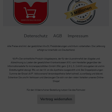
Datenschutz
AGB
Impressum
Alle Preise sind inkl. der gestzlichen MwSt. Preisänderungen und Irrtum vorbehalten. Die Lieferung
erfolgt nur innerhalb von Deutschland.
*AVP= Der einheitliche Produkt-Abgabepreis, der für den Ausnahmefall der Abgabe und
Abrechnung zu Lasten der gesetzlichen Krankenkassen (KK) vom Hersteller gegenüber der
Informationsstelle für Arzneispezialitäten GmbH (IFA) gem. § III 1, S. 2 AMG anzugeben ist und im
Erstattungsfall abzügl. 5% von der KK an die Apotheke ausgezahlt wird. Bei Doppelpackungen
Summe der Einzel-AVP. Volksversand Versandapotheke liefert schnell, zuverlässig und diskret.
Schenken Sie uns Ihr Vertrauen und überzeugen Sie sich von den vielen Vorteilen unseres Online-
Shops!
Für den Widerruf einer Bestellung nutzen Sie das Formular:
Vertrag widerrufen