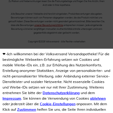
Zu Risiken und Nebenwirkungen lesen Sie die Packungsbeilage und fragen Sie Ihre Ärztin, Ihren
Arzt oder in Ihrer Apotheke.
Alle Besucher unserer Webseite sind herzlich eingeladen, Produktbewertungen abzugeben.
Bewertungen können auch von Personen abgegeben werden, die das Produkt nicht bei uns
gekauft haben. Diese Bewertungen werden nicht gesondert gekennzeichnet. Bitte beachten Sie,
dass alle Bewertungen
unserer Bewertungsrichtlinie
entsprechen müssen. Jede eingehende
Bewertung wird einer sorgfältigen manuellen Authentizitätskontrolle unterzogen und kann
gegebenfalls abgelehnt oder gelöscht werden.
Copyright ©2026 Volksversand - Alle Rechte vorbehalten
❤-lich willkommen bei der Volksversand Versandapotheke! Für die
bestmögliche Webseiten-Erfahrung setzen wir Cookies und
mobile Werbe-IDs ein, z.B. zur Erhöhung des Nutzerkomforts,
Erstellung anonymer Statistiken, Anzeige von personalisierter- und
nicht-personalisierter Werbung, oder Anbindung externer Service-
Dienstleister und sozialer Netzwerke. Nicht essenzielle Cookies
und Werbe-IDs setzen wir nur mit Ihrer Zustimmung. Weiteres
entnehmen Sie bitte der
Datenschutzerklärung
und dem
Impressum
. Sie können die Verwendung von Cookies
ablehnen
oder jederzeit über die
Cookie-Einstellungen
anpassen. Mit dem
Klick auf
Zustimmen
helfen Sie uns, die Seite Ihren individuellen