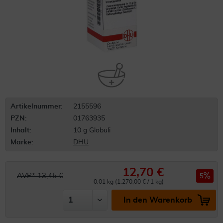
Artikelnummer:
2155596
PZN:
01763935
Inhalt:
10 g Globuli
Marke:
DHU
12,70 €
AVP* 13,45 €
5
0.01 kg (1.270,00 € / 1 kg)
In den Warenkorb