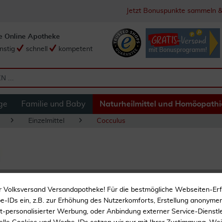
Jetzt Bonuspunkte sammeln &
e Online Apotheke
nstig
schnell
kompetent
ge
Familie und Baby
Naturheilmittel und Homöopathi
Einzelmittel
Cocculus
Dhu Cocculus C30 
r Volksversand Versandapotheke! Für die bestmögliche Webseiten-Er
-IDs ein, z.B. zur Erhöhung des Nutzerkomforts, Erstellung anonymer 
Homöopathisch
ht-personalisierter Werbung, oder Anbindung externer Service-Dienstle
Praktisch für unterwegs