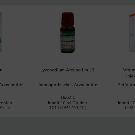
n
Lycopodium Arcana Lm 12
Vitam
Inje
rzneimittel
Homöopathisches Arzneimittel
Bei Vit
16,62 €
ropfen
Inhalt
10 ml Dilution
Inhalt
10
0.01 l
0.02 
 / 1 l)
(1.662,00 € / 1 l)