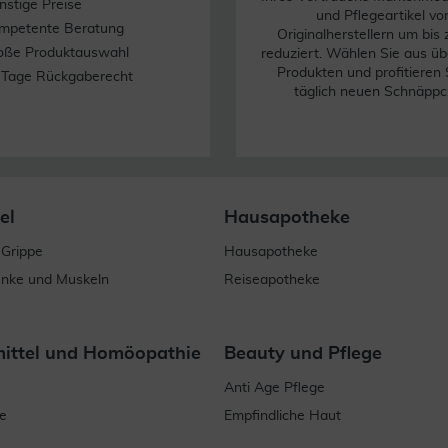
nstige Preise
und Pflegeartikel vo
mpetente Beratung
Originalherstellern um bis
oße Produktauswahl
reduziert. Wählen Sie aus üb
Produkten und profitieren 
 Tage Rückgaberecht
täglich neuen Schnäppc
el
Hausapotheke
 Grippe
Hausapotheke
enke und Muskeln
Reiseapotheke
mittel und Homöopathie
Beauty und Pflege
Anti Age Pflege
e
Empfindliche Haut