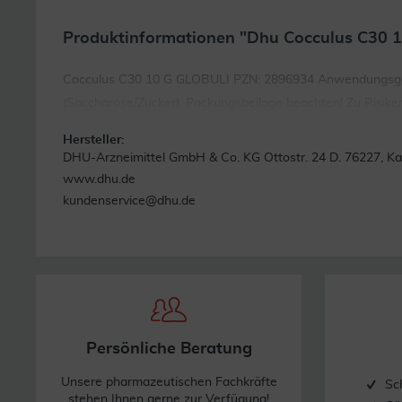
Produktinformationen "Dhu Cocculus C30 1
Cocculus C30 10 G GLOBULI PZN: 2896934 Anwendungsgebiet
(Saccharose/Zucker). Packungsbeilage beachten! Zu Risiken
Hersteller:
DHU-Arzneimittel GmbH & Co. KG Ottostr. 24 D. 76227, Ka
www.dhu.de
kundenservice@dhu.de
Persönliche Beratung
Unsere pharmazeutischen Fachkräfte
Sc
stehen Ihnen gerne zur Verfügung!