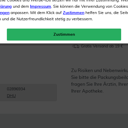
elle Cookies und Werbe-IDs setzen wir nur mit Ihrer Zustimmung. We
lärung
und dem
Impressum
. Sie können die Verwendung von Cookie
Inhalt
10 g Globuli
ungen
anpassen. Mit dem Klick auf
Zustimmen
helfen Sie uns, die Seit
AVP*
und die Nutzerfreundlichkeit stetig zu verbessern.
Menge:
Zustimmen
Gratis Versand ab 19 €
Zu Risiken und Nebenwirk
Sie bitte die Packungsbei
fragen Sie Ihre Ärztin, Ihre
02896934
Ihrer Apotheke.
DHU