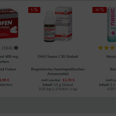
5
30
(
366
)
ond 400 mg
DHU Sepia C30 Globuli
Nasi
etten
nd Fieber
Registriertes homöopathisches
Bei
Arzneimittel
4,99 €
12,70 €
AVP* 13,45 €
AVP* 1
abletten
Inhalt
10 g Globuli
Inhalt
2 x
0.01 kg
0.03 
(1.270,00 € / 1 kg)