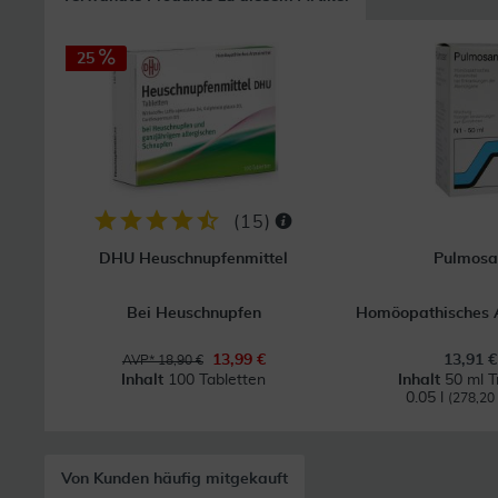
25
(
15
)
DHU Heuschnupfenmittel
Pulmosa
Bei Heuschnupfen
Homöopathisches A
13,99 €
13,91 €
AVP* 18,90 €
Inhalt
100 Tabletten
Inhalt
50 ml T
0.05 l
(278,20 €
Von Kunden häufig mitgekauft