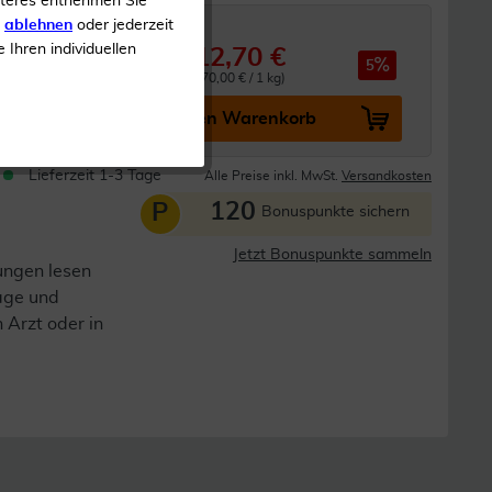
iteres entnehmen Sie
s
ablehnen
oder jederzeit
e Ihren individuellen
12,70 €
 13,45 €
5
0.01 kg (1.270,00 € / 1 kg)
In den Warenkorb
Lieferzeit 1-3 Tage
Alle Preise inkl. MwSt.
Versandkosten
120
P
Bonuspunkte sichern
Jetzt Bonuspunkte sammeln
ungen lesen
lage und
n Arzt oder in