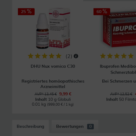
25
60
(
2
)
DHU Nux vomica C30
Ibuprofen Medib
Schmerztabl
Registriertes homöopathisches
Bei Schmerzen u
Arzneimittel
9,99 €
AVP* 13,45 €
AVP* 12,52 €
Inhalt
10 g Globuli
Inhalt
50 Filmt
0.01 kg
(999,00 € / 1 kg)
Beschreibung
Bewertungen
0