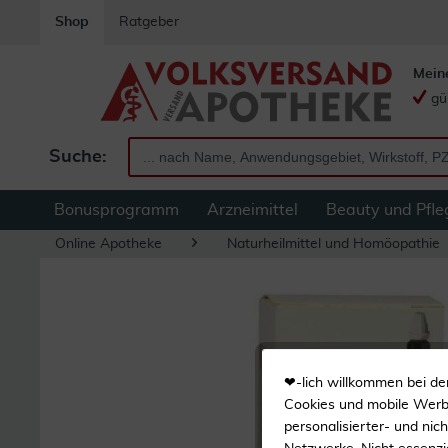
Shop
Ratgeber
Mein
gü
Suche:
Bonusprogramm
Arzneimittel
Beauty und Pfle
Online Apotheke
Naturheilmittel und Homöopathie
❤-lich willkommen bei de
Cookies und mobile Werbe
personalisierter- und nic