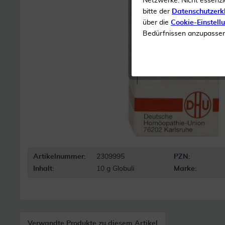
Netzwerke. Nicht essenzi
bitte der
Datenschutzerk
über die
Cookie-Einstell
Bedürfnissen anzupassen 
Artikelnummer:
2309995
PZN:
Inhalt:
10 g Globuli
Marke:
Verwandte Produkte zu diesem Artikel