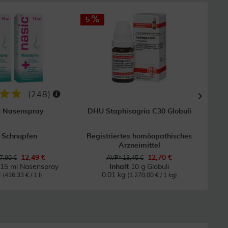
5
5
(
248
)
c Nasenspray
DHU Staphisagria C30 Globuli
 Schnupfen
Registriertes homöopathisches
Regi
Arzneimittel
12,49 €
12,70 €
7,90 €
AVP* 13,45 €
 15 ml Nasenspray
Inhalt
10 g Globuli
l
0.01 kg
(416,33 € / 1 l)
(1.270,00 € / 1 kg)