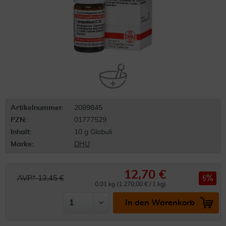
Artikelnummer:
2089845
PZN:
01777529
Inhalt:
10 g Globuli
Marke:
DHU
12,70 €
AVP* 13,45 €
5
0.01 kg (1.270,00 € / 1 kg)
In den Warenkorb