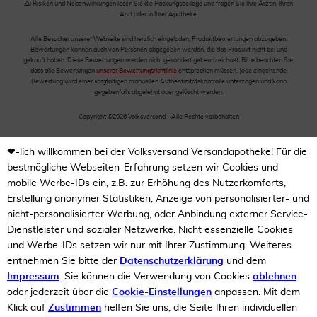
Zu Risiken und Nebenwirkungen lesen Sie die Packungsbeilage und fragen Sie Ihre Ärztin, Ihren
Arzt oder in Ihrer Apotheke.
Alle Besucher unserer Webseite sind herzlich eingeladen, Produktbewertungen abzugeben.
Bewertungen können auch von Personen abgegeben werden, die das Produkt nicht bei uns
gekauft haben. Diese Bewertungen werden nicht gesondert gekennzeichnet. Bitte beachten Sie,
dass alle Bewertungen
unserer Bewertungsrichtlinie
entsprechen müssen. Jede eingehende
Bewertung wird einer sorgfältigen manuellen Authentizitätskontrolle unterzogen und kann
gegebenfalls abgelehnt oder gelöscht werden.
Copyright ©2026 Volksversand - Alle Rechte vorbehalten
❤-lich willkommen bei der Volksversand Versandapotheke! Für die
bestmögliche Webseiten-Erfahrung setzen wir Cookies und
mobile Werbe-IDs ein, z.B. zur Erhöhung des Nutzerkomforts,
Erstellung anonymer Statistiken, Anzeige von personalisierter- und
nicht-personalisierter Werbung, oder Anbindung externer Service-
Dienstleister und sozialer Netzwerke. Nicht essenzielle Cookies
und Werbe-IDs setzen wir nur mit Ihrer Zustimmung. Weiteres
entnehmen Sie bitte der
Datenschutzerklärung
und dem
Impressum
. Sie können die Verwendung von Cookies
ablehnen
oder jederzeit über die
Cookie-Einstellungen
anpassen. Mit dem
Klick auf
Zustimmen
helfen Sie uns, die Seite Ihren individuellen