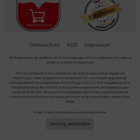
Datenschutz
AGB
Impressum
Alle Preise sind inkl. der gestzlichen MwSt. Preisänderungen und Irrtum vorbehalten. Die Lieferung
erfolgt nur innerhalb von Deutschland.
*AVP= Der einheitliche Produkt-Abgabepreis, der für den Ausnahmefall der Abgabe und
Abrechnung zu Lasten der gesetzlichen Krankenkassen (KK) vom Hersteller gegenüber der
Informationsstelle für Arzneispezialitäten GmbH (IFA) gem. § III 1, S. 2 AMG anzugeben ist und im
Erstattungsfall abzügl. 5% von der KK an die Apotheke ausgezahlt wird. Bei Doppelpackungen
Summe der Einzel-AVP. Volksversand Versandapotheke liefert schnell, zuverlässig und diskret.
Schenken Sie uns Ihr Vertrauen und überzeugen Sie sich von den vielen Vorteilen unseres Online-
Shops!
Für den Widerruf einer Bestellung nutzen Sie das Formular:
Vertrag widerrufen