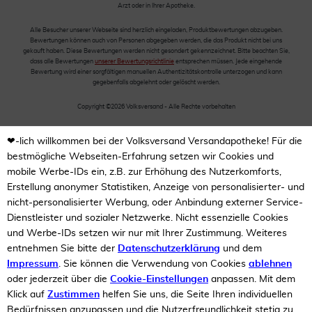
Arzt oder in Ihrer Apotheke.
Alle Besucher unserer Webseite sind herzlich eingeladen, Produktbewertungen abzugeben.
Bewertungen können auch von Personen abgegeben werden, die das Produkt nicht bei uns
gekauft haben. Diese Bewertungen werden nicht gesondert gekennzeichnet. Bitte beachten Sie,
dass alle Bewertungen
unserer Bewertungsrichtlinie
entsprechen müssen. Jede eingehende
Bewertung wird einer sorgfältigen manuellen Authentizitätskontrolle unterzogen und kann
gegebenfalls abgelehnt oder gelöscht werden.
Copyright ©2026 Volksversand - Alle Rechte vorbehalten
❤-lich willkommen bei der Volksversand Versandapotheke! Für die
bestmögliche Webseiten-Erfahrung setzen wir Cookies und
mobile Werbe-IDs ein, z.B. zur Erhöhung des Nutzerkomforts,
Erstellung anonymer Statistiken, Anzeige von personalisierter- und
nicht-personalisierter Werbung, oder Anbindung externer Service-
Dienstleister und sozialer Netzwerke. Nicht essenzielle Cookies
und Werbe-IDs setzen wir nur mit Ihrer Zustimmung. Weiteres
entnehmen Sie bitte der
Datenschutzerklärung
und dem
Impressum
. Sie können die Verwendung von Cookies
ablehnen
oder jederzeit über die
Cookie-Einstellungen
anpassen. Mit dem
Klick auf
Zustimmen
helfen Sie uns, die Seite Ihren individuellen
Bedürfnissen anzupassen und die Nutzerfreundlichkeit stetig zu