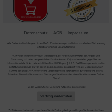
Datenschutz
AGB
Impressum
Alle Preise sind inkl. der gestzlichen MwSt. Preisänderungen und Irrtum vorbehalten. Die Lieferung
erfolgt nur innerhalb von Deutschland.
*AVP= Der einheitliche Produkt-Abgabepreis, der für den Ausnahmefall der Abgabe und
Abrechnung zu Lasten der gesetzlichen Krankenkassen (KK) vom Hersteller gegenüber der
Informationsstelle für Arzneispezialitäten GmbH (IFA) gem. § III 1, S. 2 AMG anzugeben ist und im
Erstattungsfall abzügl. 5% von der KK an die Apotheke ausgezahlt wird. Bei Doppelpackungen
Summe der Einzel-AVP. Volksversand Versandapotheke liefert schnell, zuverlässig und diskret.
Schenken Sie uns Ihr Vertrauen und überzeugen Sie sich von den vielen Vorteilen unseres Online-
Shops!
Für den Widerruf einer Bestellung nutzen Sie das Formular:
Vertrag widerrufen
Zu Risiken und Nebenwirkungen lesen Sie die Packungsbeilage und fragen Sie Ihre Ärztin, Ihren