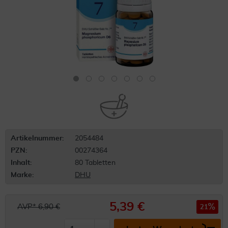
Artikelnummer:
2054484
PZN:
00274364
Inhalt:
80 Tabletten
Marke:
DHU
5,39 €
AVP* 6,90 €
21