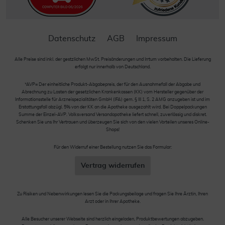
Datenschutz
AGB
Impressum
Alle Preise sind inkl. der gestzlichen MwSt. Preisänderungen und Irrtum vorbehalten. Die Lieferung
erfolgt nur innerhalb von Deutschland.
*AVP= Der einheitliche Produkt-Abgabepreis, der für den Ausnahmefall der Abgabe und
Abrechnung zu Lasten der gesetzlichen Krankenkassen (KK) vom Hersteller gegenüber der
Informationsstelle für Arzneispezialitäten GmbH (IFA) gem. § III 1, S. 2 AMG anzugeben ist und im
Erstattungsfall abzügl. 5% von der KK an die Apotheke ausgezahlt wird. Bei Doppelpackungen
Summe der Einzel-AVP. Volksversand Versandapotheke liefert schnell, zuverlässig und diskret.
Schenken Sie uns Ihr Vertrauen und überzeugen Sie sich von den vielen Vorteilen unseres Online-
Shops!
Für den Widerruf einer Bestellung nutzen Sie das Formular:
Vertrag widerrufen
Zu Risiken und Nebenwirkungen lesen Sie die Packungsbeilage und fragen Sie Ihre Ärztin, Ihren
Arzt oder in Ihrer Apotheke.
Alle Besucher unserer Webseite sind herzlich eingeladen, Produktbewertungen abzugeben.