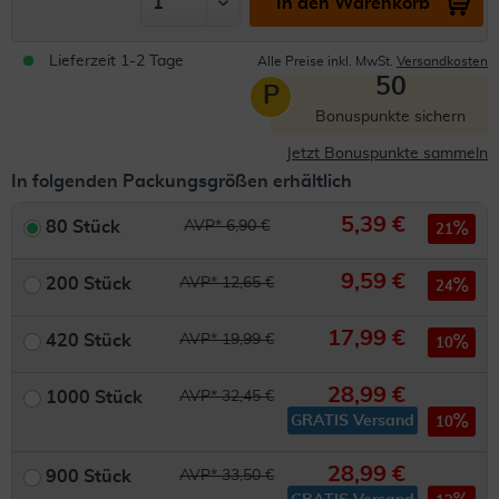
In den Warenkorb
Lieferzeit 1-2 Tage
Alle Preise inkl. MwSt.
Versandkosten
50
P
Bonuspunkte sichern
Jetzt Bonuspunkte sammeln
In folgenden Packungsgrößen erhältlich
5,39 €
80 Stück
AVP* 6,90 €
21
9,59 €
200 Stück
AVP* 12,65 €
24
17,99 €
420 Stück
AVP* 19,99 €
10
28,99 €
1000 Stück
AVP* 32,45 €
GRATIS Versand
10
28,99 €
900 Stück
AVP* 33,50 €