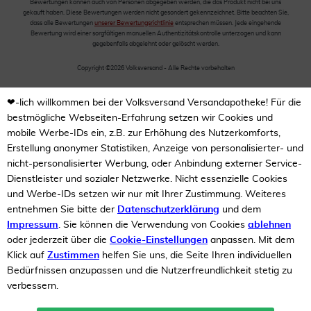
Bewertungen können auch von Personen abgegeben werden, die das Produkt nicht bei uns
gekauft haben. Diese Bewertungen werden nicht gesondert gekennzeichnet. Bitte beachten Sie,
dass alle Bewertungen
unserer Bewertungsrichtlinie
entsprechen müssen. Jede eingehende
Bewertung wird einer sorgfältigen manuellen Authentizitätskontrolle unterzogen und kann
gegebenfalls abgelehnt oder gelöscht werden.
Copyright ©2026 Volksversand - Alle Rechte vorbehalten
❤-lich willkommen bei der Volksversand Versandapotheke! Für die
bestmögliche Webseiten-Erfahrung setzen wir Cookies und
mobile Werbe-IDs ein, z.B. zur Erhöhung des Nutzerkomforts,
Erstellung anonymer Statistiken, Anzeige von personalisierter- und
nicht-personalisierter Werbung, oder Anbindung externer Service-
Dienstleister und sozialer Netzwerke. Nicht essenzielle Cookies
und Werbe-IDs setzen wir nur mit Ihrer Zustimmung. Weiteres
entnehmen Sie bitte der
Datenschutzerklärung
und dem
Impressum
. Sie können die Verwendung von Cookies
ablehnen
oder jederzeit über die
Cookie-Einstellungen
anpassen. Mit dem
Klick auf
Zustimmen
helfen Sie uns, die Seite Ihren individuellen
Bedürfnissen anzupassen und die Nutzerfreundlichkeit stetig zu
verbessern.