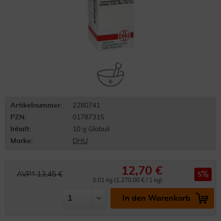
Artikelnummer:
2280741
PZN:
01787315
Inhalt:
10 g Globuli
Marke:
DHU
12,70 €
AVP* 13,45 €
5
0.01 kg (1.270,00 € / 1 kg)
In den Warenkorb