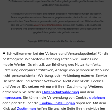
Zu Risiken und Nebenwirkungen lesen Sie die Packungsbeilage und fragen Sie Ihre Ärztin, Ihren
Arzt oder in Ihrer Apotheke.
Alle Besucher unserer Webseite sind herzlich eingeladen, Produktbewertungen abzugeben.
Bewertungen können auch von Personen abgegeben werden, die das Produkt nicht bei uns
gekauft haben. Diese Bewertungen werden nicht gesondert gekennzeichnet. Bitte beachten Sie,
dass alle Bewertungen
unserer Bewertungsrichtlinie
entsprechen müssen. Jede eingehende
Bewertung wird einer sorgfältigen manuellen Authentizitätskontrolle unterzogen und kann
gegebenfalls abgelehnt oder gelöscht werden.
Copyright ©2026 Volksversand - Alle Rechte vorbehalten
❤-lich willkommen bei der Volksversand Versandapotheke! Für die
bestmögliche Webseiten-Erfahrung setzen wir Cookies und
mobile Werbe-IDs ein, z.B. zur Erhöhung des Nutzerkomforts,
Erstellung anonymer Statistiken, Anzeige von personalisierter- und
nicht-personalisierter Werbung, oder Anbindung externer Service-
Dienstleister und sozialer Netzwerke. Nicht essenzielle Cookies
und Werbe-IDs setzen wir nur mit Ihrer Zustimmung. Weiteres
entnehmen Sie bitte der
Datenschutzerklärung
und dem
Impressum
. Sie können die Verwendung von Cookies
ablehnen
oder jederzeit über die
Cookie-Einstellungen
anpassen. Mit dem
Klick auf
Zustimmen
helfen Sie uns, die Seite Ihren individuellen