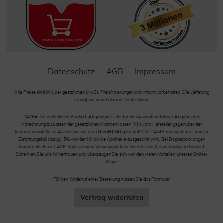
Datenschutz
AGB
Impressum
Alle Preise sind inkl. der gestzlichen MwSt. Preisänderungen und Irrtum vorbehalten. Die Lieferung
erfolgt nur innerhalb von Deutschland.
*AVP= Der einheitliche Produkt-Abgabepreis, der für den Ausnahmefall der Abgabe und
Abrechnung zu Lasten der gesetzlichen Krankenkassen (KK) vom Hersteller gegenüber der
Informationsstelle für Arzneispezialitäten GmbH (IFA) gem. § III 1, S. 2 AMG anzugeben ist und im
Erstattungsfall abzügl. 5% von der KK an die Apotheke ausgezahlt wird. Bei Doppelpackungen
Summe der Einzel-AVP. Volksversand Versandapotheke liefert schnell, zuverlässig und diskret.
Schenken Sie uns Ihr Vertrauen und überzeugen Sie sich von den vielen Vorteilen unseres Online-
Shops!
Für den Widerruf einer Bestellung nutzen Sie das Formular:
Vertrag widerrufen