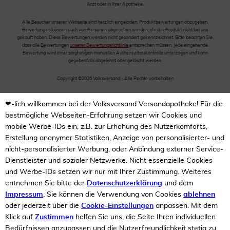
Arzt oder in Ihrer Apotheke.
Alle Besucher unserer Webseite sind herzlich eingeladen, Produktbewertungen abzugeben.
Bewertungen können auch von Personen abgegeben werden, die das Produkt nicht bei uns
gekauft haben. Diese Bewertungen werden nicht gesondert gekennzeichnet. Bitte beachten Sie,
dass alle Bewertungen
unserer Bewertungsrichtlinie
entsprechen müssen. Jede eingehende
Bewertung wird einer sorgfältigen manuellen Authentizitätskontrolle unterzogen und kann
gegebenfalls abgelehnt oder gelöscht werden.
Copyright ©2026 Volksversand - Alle Rechte vorbehalten
❤-lich willkommen bei der Volksversand Versandapotheke! Für die
bestmögliche Webseiten-Erfahrung setzen wir Cookies und
mobile Werbe-IDs ein, z.B. zur Erhöhung des Nutzerkomforts,
Erstellung anonymer Statistiken, Anzeige von personalisierter- und
nicht-personalisierter Werbung, oder Anbindung externer Service-
Dienstleister und sozialer Netzwerke. Nicht essenzielle Cookies
und Werbe-IDs setzen wir nur mit Ihrer Zustimmung. Weiteres
entnehmen Sie bitte der
Datenschutzerklärung
und dem
Impressum
. Sie können die Verwendung von Cookies
ablehnen
oder jederzeit über die
Cookie-Einstellungen
anpassen. Mit dem
Klick auf
Zustimmen
helfen Sie uns, die Seite Ihren individuellen
Bedürfnissen anzupassen und die Nutzerfreundlichkeit stetig zu