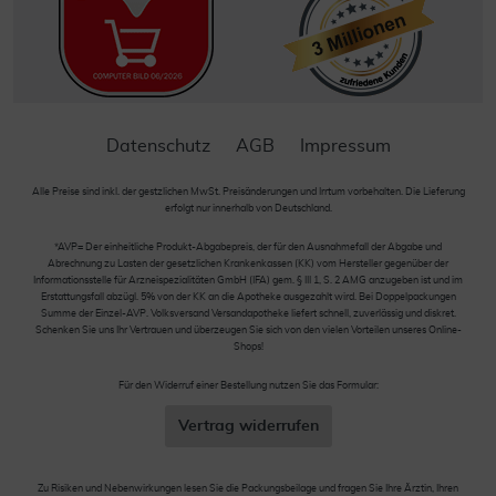
Datenschutz
AGB
Impressum
Alle Preise sind inkl. der gestzlichen MwSt. Preisänderungen und Irrtum vorbehalten. Die Lieferung
erfolgt nur innerhalb von Deutschland.
*AVP= Der einheitliche Produkt-Abgabepreis, der für den Ausnahmefall der Abgabe und
Abrechnung zu Lasten der gesetzlichen Krankenkassen (KK) vom Hersteller gegenüber der
Informationsstelle für Arzneispezialitäten GmbH (IFA) gem. § III 1, S. 2 AMG anzugeben ist und im
Erstattungsfall abzügl. 5% von der KK an die Apotheke ausgezahlt wird. Bei Doppelpackungen
Summe der Einzel-AVP. Volksversand Versandapotheke liefert schnell, zuverlässig und diskret.
Schenken Sie uns Ihr Vertrauen und überzeugen Sie sich von den vielen Vorteilen unseres Online-
Shops!
Für den Widerruf einer Bestellung nutzen Sie das Formular:
Vertrag widerrufen
Zu Risiken und Nebenwirkungen lesen Sie die Packungsbeilage und fragen Sie Ihre Ärztin, Ihren