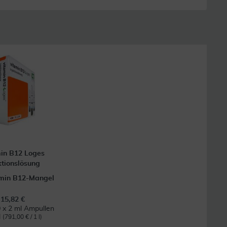
in B12 Loges
ktionslösung
amin B12-Mangel
15,82 €
 x 2 ml Ampullen
l
(791,00 € / 1 l)