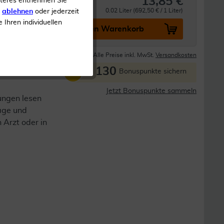
13,85 €
iteres entnehmen Sie
0.02 Liter (692,50 € / 1 Liter)
s
ablehnen
oder jederzeit
e Ihren individuellen
In den Warenkorb
Lieferzeit 1-3 Tage
Alle Preise inkl. MwSt.
Versandkosten
130
P
Bonuspunkte sichern
Jetzt Bonuspunkte sammeln
ungen lesen
lage und
n Arzt oder in