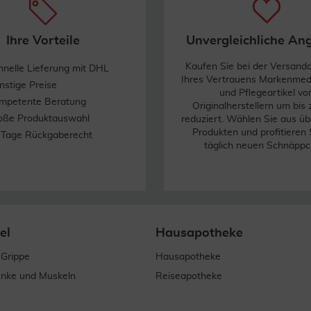
Ihre Vorteile
Unvergleichliche An
Kaufen Sie bei der Versand
hnelle Lieferung mit DHL
Ihres Vertrauens Markenme
nstige Preise
und Pflegeartikel vo
mpetente Beratung
Originalherstellern um bis
oße Produktauswahl
reduziert. Wählen Sie aus üb
Produkten und profitieren 
 Tage Rückgaberecht
täglich neuen Schnäppc
el
Hausapotheke
 Grippe
Hausapotheke
enke und Muskeln
Reiseapotheke