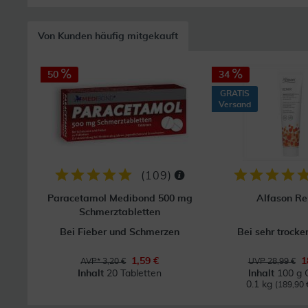
Von Kunden häufig mitgekauft
50
34
GRATIS
Versand
(
109
)
Paracetamol Medibond 500 mg
Alfason Re
Schmerztabletten
Bei Fieber und Schmerzen
Bei sehr trocke
1,59 €
1
AVP* 3,20 €
UVP 28,99 €
Inhalt
20 Tabletten
Inhalt
100 g 
0.1 kg
(189,90 €