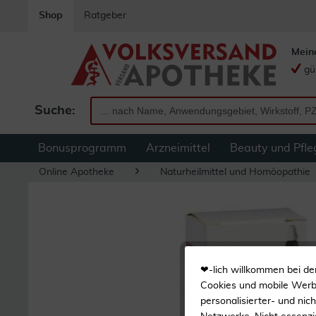
Shop
Ratgeber
Mein
gü
Suche:
Bonusprogramm
Arzneimittel
Beauty und Pfle
Online Apotheke
Naturheilmittel und Homöopathie
❤-lich willkommen bei de
Cookies und mobile Werbe
personalisierter- und nic