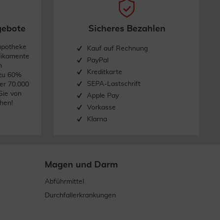
gebote
Sicheres Bezahlen
apotheke
Kauf auf Rechnung
dikamente
PayPal
n
Kreditkarte
 zu 60%
SEPA-Lastschrift
er 70.000
Sie von
Apple Pay
hen!
Vorkasse
Klarna
Magen und Darm
Abführmittel
Durchfallerkrankungen