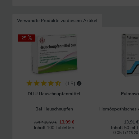
Verwandte Produkte zu diesem Artikel
25
(
15
)
DHU Heuschnupfenmittel
Pulmosa
Bei Heuschnupfen
Homöopathisches A
13,99 €
13,91 €
AVP* 18,90 €
Inhalt
100 Tabletten
Inhalt
50 ml T
0.05 l
(278,20 €