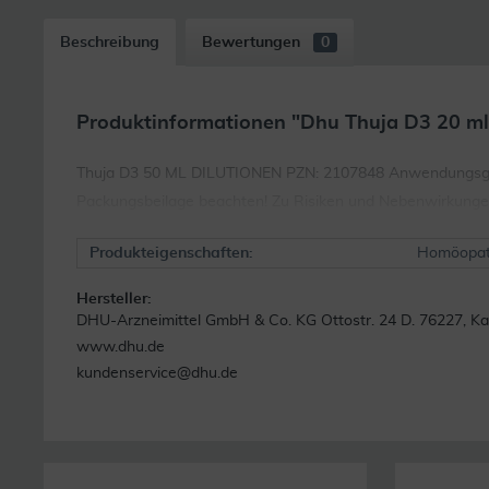
Beschreibung
Bewertungen
0
Produktinformationen "Dhu Thuja D3 20 ml 
Thuja D3 50 ML DILUTIONEN PZN: 2107848 Anwendungsgebiet
Packungsbeilage beachten! Zu Risiken und Nebenwirkungen l
Produkteigenschaften:
Homöopat
Hersteller:
DHU-Arzneimittel GmbH & Co. KG Ottostr. 24 D. 76227, Ka
www.dhu.de
kundenservice@dhu.de