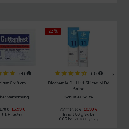
22
22
(
4
)
(
3
)
plast 6 x 9 cm
Biochemie DHU 11 Silicea N D4
B
Salbe
f
rker Verhornung
Schüßler Salze
15,99 €
10,99 €
,78 €
AVP* 14,10 €
alt
1 Pflaster
Inhalt
50 g Salbe
0.05 kg
(219,80 € / 1 kg)