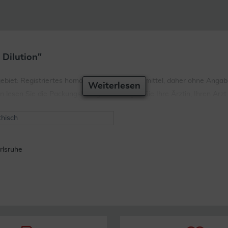
Dilution"
: Registriertes homöopathisches Arzneimittel, daher ohne Angabe ei
Weiterlesen
esen Sie die Packungsbeilage und fragen Sie Ihre Ärztin, Ihren Arzt 
hisch
rlsruhe