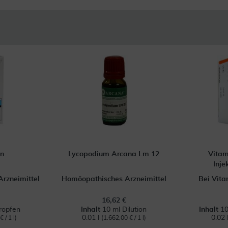
n
Lycopodium Arcana Lm 12
Vitam
Inje
rzneimittel
Homöopathisches Arzneimittel
Bei Vit
16,62 €
ropfen
Inhalt
10 ml Dilution
Inhalt
10
0.01 l
0.02 
 / 1 l)
(1.662,00 € / 1 l)