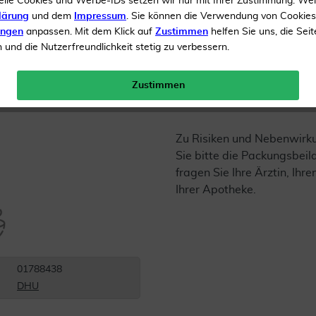
elle Cookies und Werbe-IDs setzen wir nur mit Ihrer Zustimmung. We
Inhalt
20 ml Dilution
lärung
und dem
Impressum
. Sie können die Verwendung von Cookie
ungen
anpassen. Mit dem Klick auf
Zustimmen
helfen Sie uns, die Seit
Menge:
und die Nutzerfreundlichkeit stetig zu verbessern.
Gratis Versand ab 19 €
Zustimmen
Zu Risiken und Nebenwirk
Sie bitte die Packungsbei
fragen Sie Ihre Ärztin, Ihre
Ihrer Apotheke.
01788438
DHU