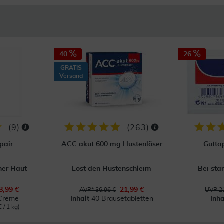
40
26
GRATIS
Versand
(
9
)
(
263
)
pair
ACC akut 600 mg Hustenlöser
Gutta
ner Haut
Löst den Hustenschleim
Bei sta
8,99 €
21,99 €
AVP* 36,96 €
UVP 21
Creme
Inhalt
40 Brausetabletten
Inh
 / 1 kg)