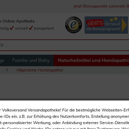
Jetzt Bonuspunkte sammeln &
e Online Apotheke
nstig
schnell
kompetent
ge
Familie und Baby
Naturheilmittel und Homöopathi
Allgemeine Homöopathie
Dhu Thuja D3 20 m
r Volksversand Versandapotheke! Für die bestmögliche Webseiten-Er
-IDs ein, z.B. zur Erhöhung des Nutzerkomforts, Erstellung anonymer 
Homöopathie
ht-personalisierter Werbung, oder Anbindung externer Service-Dienstle