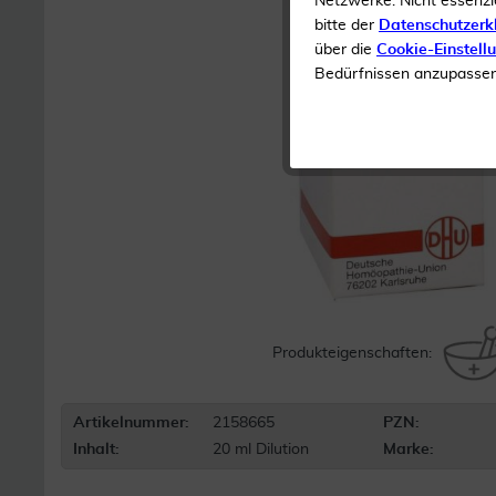
Netzwerke. Nicht essenzi
bitte der
Datenschutzerk
über die
Cookie-Einstell
Bedürfnissen anzupassen 
Produkteigenschaften:
Artikelnummer:
2158665
PZN:
Inhalt:
20 ml Dilution
Marke: