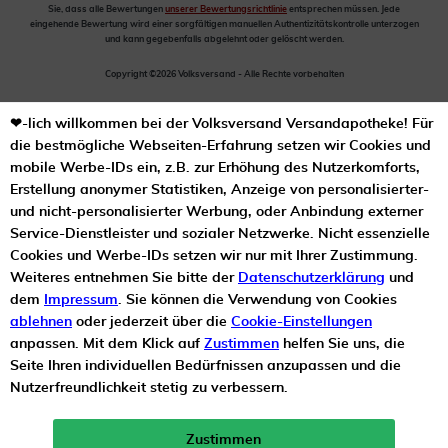
Sie, dass alle Bewertungen
unserer Bewertungsrichtlinie
entsprechen müssen. Jede
eingehende Bewertung wird einer sorgfältigen manuellen Authentizitätskontrolle unterzogen
und kann gegebenfalls abgelehnt oder gelöscht werden.
Copyright ©2026 Volksversand - Alle Rechte vorbehalten
❤-lich willkommen bei der Volksversand Versandapotheke! Für
die bestmögliche Webseiten-Erfahrung setzen wir Cookies und
mobile Werbe-IDs ein, z.B. zur Erhöhung des Nutzerkomforts,
Erstellung anonymer Statistiken, Anzeige von personalisierter-
und nicht-personalisierter Werbung, oder Anbindung externer
Service-Dienstleister und sozialer Netzwerke. Nicht essenzielle
Cookies und Werbe-IDs setzen wir nur mit Ihrer Zustimmung.
Weiteres entnehmen Sie bitte der
Datenschutzerklärung
und
dem
Impressum
. Sie können die Verwendung von Cookies
ablehnen
oder jederzeit über die
Cookie-Einstellungen
anpassen. Mit dem Klick auf
Zustimmen
helfen Sie uns, die
Seite Ihren individuellen Bedürfnissen anzupassen und die
Nutzerfreundlichkeit stetig zu verbessern.
Zustimmen