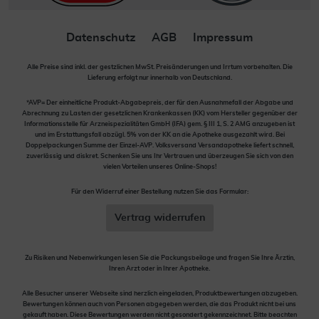
Datenschutz
AGB
Impressum
Alle Preise sind inkl. der gestzlichen MwSt. Preisänderungen und Irrtum vorbehalten. Die
Lieferung erfolgt nur innerhalb von Deutschland.
*AVP= Der einheitliche Produkt-Abgabepreis, der für den Ausnahmefall der Abgabe und
Abrechnung zu Lasten der gesetzlichen Krankenkassen (KK) vom Hersteller gegenüber der
Informationsstelle für Arzneispezialitäten GmbH (IFA) gem. § III 1, S. 2 AMG anzugeben ist
und im Erstattungsfall abzügl. 5% von der KK an die Apotheke ausgezahlt wird. Bei
Doppelpackungen Summe der Einzel-AVP. Volksversand Versandapotheke liefert schnell,
zuverlässig und diskret. Schenken Sie uns Ihr Vertrauen und überzeugen Sie sich von den
vielen Vorteilen unseres Online-Shops!
Für den Widerruf einer Bestellung nutzen Sie das Formular:
Vertrag widerrufen
Zu Risiken und Nebenwirkungen lesen Sie die Packungsbeilage und fragen Sie Ihre Ärztin,
Ihren Arzt oder in Ihrer Apotheke.
Alle Besucher unserer Webseite sind herzlich eingeladen, Produktbewertungen abzugeben.
Bewertungen können auch von Personen abgegeben werden, die das Produkt nicht bei uns
gekauft haben. Diese Bewertungen werden nicht gesondert gekennzeichnet. Bitte beachten