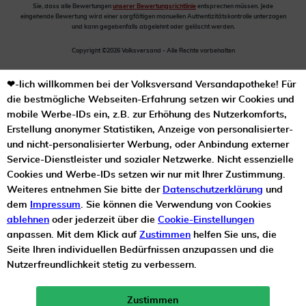
Sie, dass alle Bewertungen
unserer Bewertungsrichtlinie
entsprechen müssen. Jede
eingehende Bewertung wird einer sorgfältigen manuellen Authentizitätskontrolle unterzogen
und kann gegebenfalls abgelehnt oder gelöscht werden.
Copyright ©2026 Volksversand - Alle Rechte vorbehalten
❤-lich willkommen bei der Volksversand Versandapotheke! Für
die bestmögliche Webseiten-Erfahrung setzen wir Cookies und
mobile Werbe-IDs ein, z.B. zur Erhöhung des Nutzerkomforts,
Erstellung anonymer Statistiken, Anzeige von personalisierter-
und nicht-personalisierter Werbung, oder Anbindung externer
Service-Dienstleister und sozialer Netzwerke. Nicht essenzielle
Cookies und Werbe-IDs setzen wir nur mit Ihrer Zustimmung.
Weiteres entnehmen Sie bitte der
Datenschutzerklärung
und
dem
Impressum
. Sie können die Verwendung von Cookies
ablehnen
oder jederzeit über die
Cookie-Einstellungen
anpassen. Mit dem Klick auf
Zustimmen
helfen Sie uns, die
Seite Ihren individuellen Bedürfnissen anzupassen und die
Nutzerfreundlichkeit stetig zu verbessern.
Zustimmen