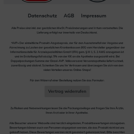
Datenschutz
AGB
Impressum
Alle Preise sind inkl. der gestzlichen MwSt. Preisänderungen und Irrtum vorbehalten. Die
Lieferung erfolgt nur innerhalb von Deutschland.
*AVP= Der einheitliche Produkt-Abgabepreis, der für den Ausnahmefall der Abgabe und
Abrechnung zu Lasten der gesetzlichen Krankenkassen (KK) vom Hersteller gegenüber der
Informationsstelle für Arzneispezialitäten GmbH (IFA) gem. § III 1, S. 2 AMG anzugeben ist
und im Erstattungsfall abzügl. 5% von der KK an die Apotheke ausgezahlt wird. Bei
Doppelpackungen Summe der Einzel-AVP. Volksversand Versandapotheke liefert schnell,
zuverlässig und diskret. Schenken Sie uns Ihr Vertrauen und überzeugen Sie sich von den
vielen Vorteilen unseres Online-Shops!
Für den Widerruf einer Bestellung nutzen Sie das Formular:
Vertrag widerrufen
Zu Risiken und Nebenwirkungen lesen Sie die Packungsbeilage und fragen Sie Ihre Ärztin,
Ihren Arzt oder in Ihrer Apotheke.
Alle Besucher unserer Webseite sind herzlich eingeladen, Produktbewertungen abzugeben.
Bewertungen können auch von Personen abgegeben werden, die das Produkt nicht bei uns
gekauft haben. Diese Bewertungen werden nicht gesondert gekennzeichnet. Bitte beachten