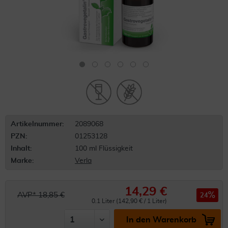
Artikelnummer:
2089068
PZN:
01253128
Inhalt:
100 ml Flüssigkeit
Marke:
Verla
14,29 €
AVP* 18,85 €
24
0.1 Liter (142,90 € / 1 Liter)
In den Warenkorb