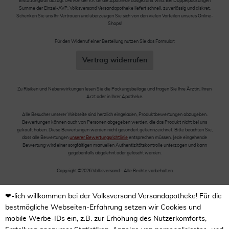
Erstattungsfall abzügl. 5% von der KK an die Apotheke ausgezahlt wird. Bei Doppelpackungen
Summe der Einzel-AVP. Volksversand Versandapotheke liefert schnell, zuverlässig und diskret.
Schenken Sie uns Ihr Vertrauen und überzeugen Sie sich von den vielen Vorteilen unseres Online-
Shops!
Für den Widerruf einer Bestellung nutzen Sie das Formular:
Vertrag widerrufen
Zu Risiken und Nebenwirkungen lesen Sie die Packungsbeilage und fragen Sie Ihre Ärztin, Ihren
Arzt oder in Ihrer Apotheke.
Alle Besucher unserer Webseite sind herzlich eingeladen, Produktbewertungen abzugeben.
Bewertungen können auch von Personen abgegeben werden, die das Produkt nicht bei uns
gekauft haben. Diese Bewertungen werden nicht gesondert gekennzeichnet. Bitte beachten Sie,
dass alle Bewertungen
unserer Bewertungsrichtlinie
entsprechen müssen. Jede eingehende
Bewertung wird einer sorgfältigen manuellen Authentizitätskontrolle unterzogen und kann
gegebenfalls abgelehnt oder gelöscht werden.
Copyright ©2026 Volksversand - Alle Rechte vorbehalten
❤-lich willkommen bei der Volksversand Versandapotheke! Für die
bestmögliche Webseiten-Erfahrung setzen wir Cookies und
mobile Werbe-IDs ein, z.B. zur Erhöhung des Nutzerkomforts,