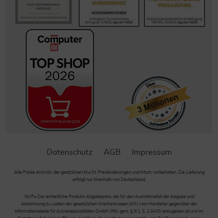
Datenschutz
AGB
Impressum
Alle Preise sind inkl. der gestzlichen MwSt. Preisänderungen und Irrtum vorbehalten. Die Lieferung
erfolgt nur innerhalb von Deutschland.
*AVP= Der einheitliche Produkt-Abgabepreis, der für den Ausnahmefall der Abgabe und
Abrechnung zu Lasten der gesetzlichen Krankenkassen (KK) vom Hersteller gegenüber der
Informationsstelle für Arzneispezialitäten GmbH (IFA) gem. § III 1, S. 2 AMG anzugeben ist und im