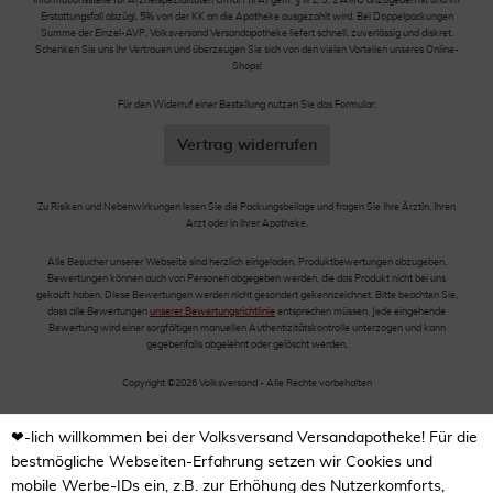
Informationsstelle für Arzneispezialitäten GmbH (IFA) gem. § III 1, S. 2 AMG anzugeben ist und im
Erstattungsfall abzügl. 5% von der KK an die Apotheke ausgezahlt wird. Bei Doppelpackungen
Summe der Einzel-AVP. Volksversand Versandapotheke liefert schnell, zuverlässig und diskret.
Schenken Sie uns Ihr Vertrauen und überzeugen Sie sich von den vielen Vorteilen unseres Online-
Shops!
Für den Widerruf einer Bestellung nutzen Sie das Formular:
Vertrag widerrufen
Zu Risiken und Nebenwirkungen lesen Sie die Packungsbeilage und fragen Sie Ihre Ärztin, Ihren
Arzt oder in Ihrer Apotheke.
Alle Besucher unserer Webseite sind herzlich eingeladen, Produktbewertungen abzugeben.
Bewertungen können auch von Personen abgegeben werden, die das Produkt nicht bei uns
gekauft haben. Diese Bewertungen werden nicht gesondert gekennzeichnet. Bitte beachten Sie,
dass alle Bewertungen
unserer Bewertungsrichtlinie
entsprechen müssen. Jede eingehende
Bewertung wird einer sorgfältigen manuellen Authentizitätskontrolle unterzogen und kann
gegebenfalls abgelehnt oder gelöscht werden.
Copyright ©2026 Volksversand - Alle Rechte vorbehalten
❤-lich willkommen bei der Volksversand Versandapotheke! Für die
bestmögliche Webseiten-Erfahrung setzen wir Cookies und
mobile Werbe-IDs ein, z.B. zur Erhöhung des Nutzerkomforts,