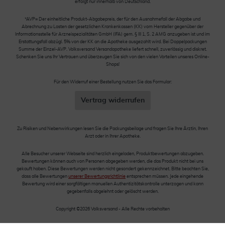
erfolgt nur innerhalb von Deutschland.
*AVP= Der einheitliche Produkt-Abgabepreis, der für den Ausnahmefall der Abgabe und
Abrechnung zu Lasten der gesetzlichen Krankenkassen (KK) vom Hersteller gegenüber der
Informationsstelle für Arzneispezialitäten GmbH (IFA) gem. § III 1, S. 2 AMG anzugeben ist und im
Erstattungsfall abzügl. 5% von der KK an die Apotheke ausgezahlt wird. Bei Doppelpackungen
Summe der Einzel-AVP. Volksversand Versandapotheke liefert schnell, zuverlässig und diskret.
Schenken Sie uns Ihr Vertrauen und überzeugen Sie sich von den vielen Vorteilen unseres Online-
Shops!
Für den Widerruf einer Bestellung nutzen Sie das Formular:
Vertrag widerrufen
Zu Risiken und Nebenwirkungen lesen Sie die Packungsbeilage und fragen Sie Ihre Ärztin, Ihren
Arzt oder in Ihrer Apotheke.
Alle Besucher unserer Webseite sind herzlich eingeladen, Produktbewertungen abzugeben.
Bewertungen können auch von Personen abgegeben werden, die das Produkt nicht bei uns
gekauft haben. Diese Bewertungen werden nicht gesondert gekennzeichnet. Bitte beachten Sie,
dass alle Bewertungen
unserer Bewertungsrichtlinie
entsprechen müssen. Jede eingehende
Bewertung wird einer sorgfältigen manuellen Authentizitätskontrolle unterzogen und kann
gegebenfalls abgelehnt oder gelöscht werden.
Copyright ©2026 Volksversand - Alle Rechte vorbehalten