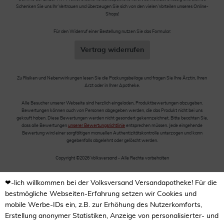
Schenken Sie uns Ihr Vertrauen und überzeugen Sie sich von den vielen Vorteilen unseres Online-
Shops!
Für den Widerruf einer Bestellung nutzen Sie das Formular:
Vertrag widerrufen
Zu Risiken und Nebenwirkungen lesen Sie die Packungsbeilage und fragen Sie Ihre Ärztin, Ihren
Arzt oder in Ihrer Apotheke.
Alle Besucher unserer Webseite sind herzlich eingeladen, Produktbewertungen abzugeben.
Bewertungen können auch von Personen abgegeben werden, die das Produkt nicht bei uns
gekauft haben. Diese Bewertungen werden nicht gesondert gekennzeichnet. Bitte beachten Sie,
dass alle Bewertungen
unserer Bewertungsrichtlinie
entsprechen müssen. Jede eingehende
Bewertung wird einer sorgfältigen manuellen Authentizitätskontrolle unterzogen und kann
gegebenfalls abgelehnt oder gelöscht werden.
Copyright ©2026 Volksversand - Alle Rechte vorbehalten
❤-lich willkommen bei der Volksversand Versandapotheke! Für die
bestmögliche Webseiten-Erfahrung setzen wir Cookies und
mobile Werbe-IDs ein, z.B. zur Erhöhung des Nutzerkomforts,
Erstellung anonymer Statistiken, Anzeige von personalisierter- und