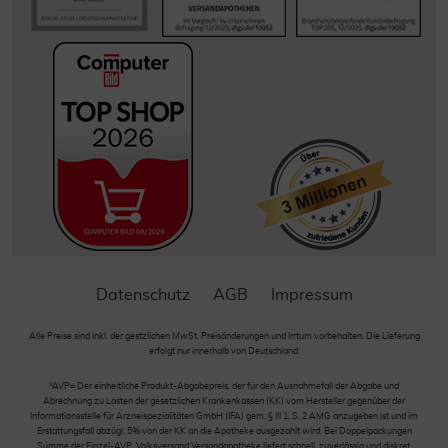
Datenschutz
AGB
Impressum
Alle Preise sind inkl. der gestzlichen MwSt. Preisänderungen und Irrtum vorbehalten. Die Lieferung
erfolgt nur innerhalb von Deutschland.
*AVP= Der einheitliche Produkt-Abgabepreis, der für den Ausnahmefall der Abgabe und
Abrechnung zu Lasten der gesetzlichen Krankenkassen (KK) vom Hersteller gegenüber der
Informationsstelle für Arzneispezialitäten GmbH (IFA) gem. § III 1, S. 2 AMG anzugeben ist und im
Erstattungsfall abzügl. 5% von der KK an die Apotheke ausgezahlt wird. Bei Doppelpackungen
Summe der Einzel-AVP. Volksversand Versandapotheke liefert schnell, zuverlässig und diskret.