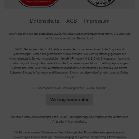
Datenschutz
AGB
Impressum
Alle Preise sind inkl. der gestzlichen MwSt. Preisänderungen und Irrtum vorbehalten. Die Lieferung
erfolgt nur innerhalb von Deutschland.
*AVP= Der einheitliche Produkt-Abgabepreis, der für den Ausnahmefall der Abgabe und
Abrechnung zu Lasten der gesetzlichen Krankenkassen (KK) vom Hersteller gegenüber der
Informationsstelle für Arzneispezialitäten GmbH (IFA) gem. § III 1, S. 2 AMG anzugeben ist und im
Erstattungsfall abzügl. 5% von der KK an die Apotheke ausgezahlt wird. Bei Doppelpackungen
Summe der Einzel-AVP. Volksversand Versandapotheke liefert schnell, zuverlässig und diskret.
Schenken Sie uns Ihr Vertrauen und überzeugen Sie sich von den vielen Vorteilen unseres Online-
Shops!
Für den Widerruf einer Bestellung nutzen Sie das Formular:
Vertrag widerrufen
Zu Risiken und Nebenwirkungen lesen Sie die Packungsbeilage und fragen Sie Ihre Ärztin, Ihren
Arzt oder in Ihrer Apotheke.
Alle Besucher unserer Webseite sind herzlich eingeladen, Produktbewertungen abzugeben.
Bewertungen können auch von Personen abgegeben werden, die das Produkt nicht bei uns