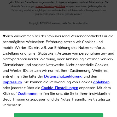
gekauft haben. Diese Bewertungen werden nicht gesondert gekennzeichnet. Bitte beachten Sie,
dass alle Bewertungen
unserer Bewertungsrichtlinie
entsprechen müssen. Jede eingehende
Bewertung wird einer sorgfältigen manuellen Authentizitätskontrolle unterzogen und kann
gegebenfalls abgelehnt oder gelöscht werden.
Copyright ©2026 Volksversand - Alle Rechte vorbehalten
❤-lich willkommen bei der Volksversand Versandapotheke! Für die
bestmögliche Webseiten-Erfahrung setzen wir Cookies und
mobile Werbe-IDs ein, z.B. zur Erhöhung des Nutzerkomforts,
Erstellung anonymer Statistiken, Anzeige von personalisierter- und
nicht-personalisierter Werbung, oder Anbindung externer Service-
Dienstleister und sozialer Netzwerke. Nicht essenzielle Cookies
und Werbe-IDs setzen wir nur mit Ihrer Zustimmung. Weiteres
entnehmen Sie bitte der
Datenschutzerklärung
und dem
Impressum
. Sie können die Verwendung von Cookies
ablehnen
oder jederzeit über die
Cookie-Einstellungen
anpassen. Mit dem
Klick auf
Zustimmen
helfen Sie uns, die Seite Ihren individuellen
Bedürfnissen anzupassen und die Nutzerfreundlichkeit stetig zu
verbessern.