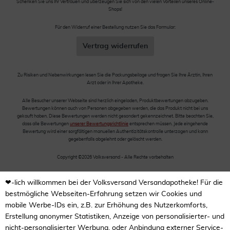
Schenken Sie uns Ihr Vertrauen und überzeugen Sie sich von den vielen Vorteilen unseres Online-
Shops!
Für den Widerruf einer Bestellung nutzen Sie das Formular:
Vertrag widerrufen
Zu Risiken und Nebenwirkungen lesen Sie die Packungsbeilage und fragen Sie Ihre Ärztin, Ihren
Arzt oder in Ihrer Apotheke.
Alle Besucher unserer Webseite sind herzlich eingeladen, Produktbewertungen abzugeben.
Bewertungen können auch von Personen abgegeben werden, die das Produkt nicht bei uns
gekauft haben. Diese Bewertungen werden nicht gesondert gekennzeichnet. Bitte beachten Sie,
dass alle Bewertungen
unserer Bewertungsrichtlinie
entsprechen müssen. Jede eingehende
Bewertung wird einer sorgfältigen manuellen Authentizitätskontrolle unterzogen und kann
gegebenfalls abgelehnt oder gelöscht werden.
Copyright ©2026 Volksversand - Alle Rechte vorbehalten
❤-lich willkommen bei der Volksversand Versandapotheke! Für die
bestmögliche Webseiten-Erfahrung setzen wir Cookies und
mobile Werbe-IDs ein, z.B. zur Erhöhung des Nutzerkomforts,
Erstellung anonymer Statistiken, Anzeige von personalisierter- und
nicht-personalisierter Werbung, oder Anbindung externer Service-