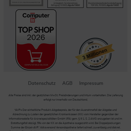
Datenschutz
AGB
Impressum
Alle Preise sind inkl. der gestzlichen MwSt. Preisänderungen und Irrtum vorbehalten. Die Lieferung
erfolgt nur innerhalb von Deutschland.
*AVP= Der einheitliche Produkt-Abgabepreis, der für den Ausnahmefall der Abgabe und
Abrechnung zu Lasten der gesetzlichen Krankenkassen (KK) vom Hersteller gegenüber der
Informationsstelle für Arzneispezialitäten GmbH (IFA) gem. § III 1, S. 2 AMG anzugeben ist und im
Erstattungsfall abzügl. 5% von der KK an die Apotheke ausgezahlt wird. Bei Doppelpackungen
Summe der Einzel-AVP. Volksversand Versandapotheke liefert schnell, zuverlässig und diskret.