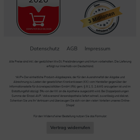
Datenschutz
AGB
Impressum
Alle Preise sind inkl. der gestzlichen MwSt. Preisänderungen und Irrtum vorbehalten. Die Lieferung
erfolgt nur innerhalb von Deutschland.
*AVP= Der einheitliche Produkt-Abgabepreis, der für den Ausnahmefall der Abgabe und
Abrechnung zu Lasten der gesetzlichen Krankenkassen (KK) vom Hersteller gegenüber der
Informationsstelle für Arzneispezialitäten GmbH (IFA) gem. § III 1, S. 2 AMG anzugeben ist und im
Erstattungsfall abzügl. 5% von der KK an die Apotheke ausgezahlt wird. Bei Doppelpackungen
Summe der Einzel-AVP. Volksversand Versandapotheke liefert schnell, zuverlässig und diskret.
Schenken Sie uns Ihr Vertrauen und überzeugen Sie sich von den vielen Vorteilen unseres Online-
Shops!
Für den Widerruf einer Bestellung nutzen Sie das Formular:
Vertrag widerrufen