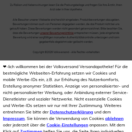
Zu Risiken und Nebenwirkungen lesen Sie die Packungsbeilage und fragen Sie Ihre Ärztin, Ihren
Arzt oder in Ihrer Apotheke.
Alle Besucher unserer Webseite sind herzlich eingeladen, Produktbewertungen abzugeben.
Bewertungen können auch von Personen abgegeben werden, die das Produkt nicht bei uns
gekauft haben. Diese Bewertungen werden nicht gesondert gekennzeichnet. Bitte beachten Sie,
dass alle Bewertungen
unserer Bewertungsrichtlinie
entsprechen müssen. Jede eingehende
Bewertung wird einer sorgfältigen manuellen Authentizitätskontrolle unterzogen und kann
gegebenfalls abgelehnt oder gelöscht werden.
Copyright ©2026 Volksversand - Alle Rechte vorbehalten
❤-lich willkommen bei der Volksversand Versandapotheke! Für die
bestmögliche Webseiten-Erfahrung setzen wir Cookies und
mobile Werbe-IDs ein, z.B. zur Erhöhung des Nutzerkomforts,
Erstellung anonymer Statistiken, Anzeige von personalisierter- und
nicht-personalisierter Werbung, oder Anbindung externer Service-
Dienstleister und sozialer Netzwerke. Nicht essenzielle Cookies
und Werbe-IDs setzen wir nur mit Ihrer Zustimmung. Weiteres
entnehmen Sie bitte der
Datenschutzerklärung
und dem
Impressum
. Sie können die Verwendung von Cookies
ablehnen
oder jederzeit über die
Cookie-Einstellungen
anpassen. Mit dem
Klick auf
Zustimmen
helfen Sie uns, die Seite Ihren individuellen