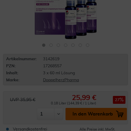
Artikelnummer:
3142619
PZN:
17268557
Inhalt:
3 x 60 ml Lösung
Marke:
DoppelherzPharma
25,99 €
UVP 35,95 €
27
0.18 Liter (144,39 € / 1 Liter)
In den Warenkorb
Versandkostenfrei
Alle Preise inkl. MwSt.