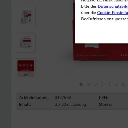
Netzwerke. Nicht essenzi
bitte der
Datenschutzerk
über die
Cookie-Einstell
Bedürfnissen anzupassen 
Artikelnummer:
3137569
PZN:
Inhalt:
2 x 30 ml Lösung
Marke: