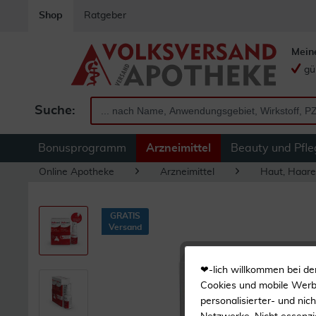
Shop
Ratgeber
Mein
gü
Suche:
Bonusprogramm
Arzneimittel
Beauty und Pfle
Online Apotheke
Arzneimittel
Haut, Haare
GRATIS
Versand
❤-lich willkommen bei de
Cookies und mobile Werbe
personalisierter- und nic