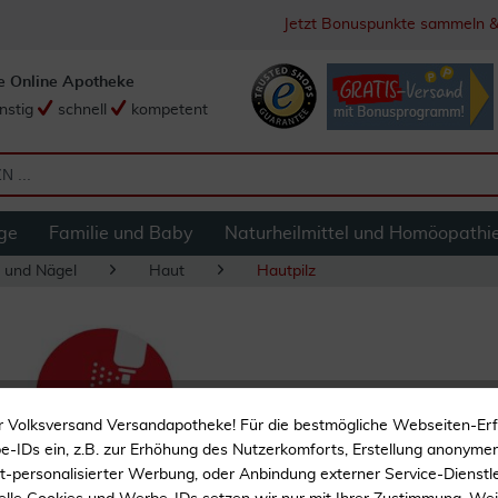
Jetzt Bonuspunkte sammeln &
e Online Apotheke
nstig
schnell
kompetent
ge
Familie und Baby
Naturheilmittel und Homöopathi
 und Nägel
Haut
Hautpilz
Mykosert Spray be
r Volksversand Versandapotheke! Für die bestmögliche Webseiten-Er
-IDs ein, z.B. zur Erhöhung des Nutzerkomforts, Erstellung anonymer 
ht-personalisierter Werbung, oder Anbindung externer Service-Dienstle
Starke Wirkung und gut v