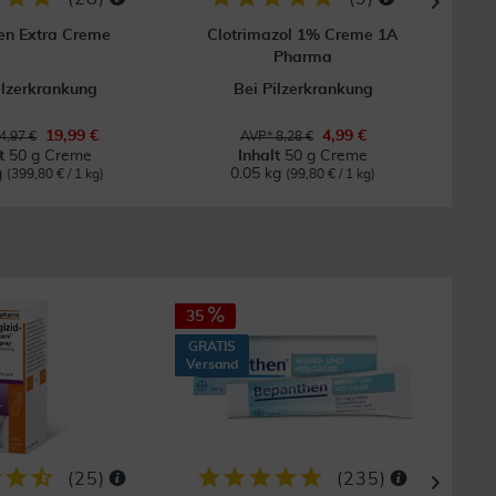
en Extra Creme
Clotrimazol 1% Creme 1A
Pharma
ilzerkrankung
Bei Pilzerkrankung
19,99 €
4,99 €
4,97 €
AVP* 8,28 €
lt
50 g Creme
Inhalt
50 g Creme
g
0.05 kg
(399,80 € / 1 kg)
(99,80 € / 1 kg)
35
18
GRATIS
GRAT
Versand
Vers
(
25
)
(
235
)