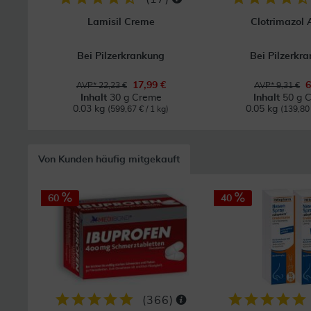
Lamisil Creme
Clotrimazol
Bei Pilzerkrankung
Bei Pilzerkr
17,99 €
6
AVP* 22,23 €
AVP* 9,31 €
Inhalt
30 g Creme
Inhalt
50 g 
0.03 kg
0.05 kg
(599,67 € / 1 kg)
(139,80 
Von Kunden häufig mitgekauft
60
40
(
366
)