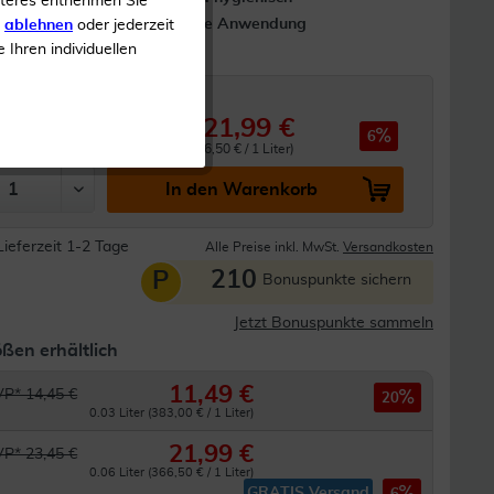
iteres entnehmen Sie
 schnelles
Fleckenfreie Anwendung
s
ablehnen
oder jederzeit
e Ihren individuellen
21,99 €
 23,45 €
6
0.06 Liter (366,50 € / 1 Liter)
In den Warenkorb
Lieferzeit 1-2 Tage
Alle Preise inkl. MwSt.
Versandkosten
210
P
Bonuspunkte sichern
Jetzt Bonuspunkte sammeln
ßen erhältlich
11,49 €
P* 14,45 €
20
0.03 Liter (383,00 € / 1 Liter)
21,99 €
P* 23,45 €
0.06 Liter (366,50 € / 1 Liter)
GRATIS Versand