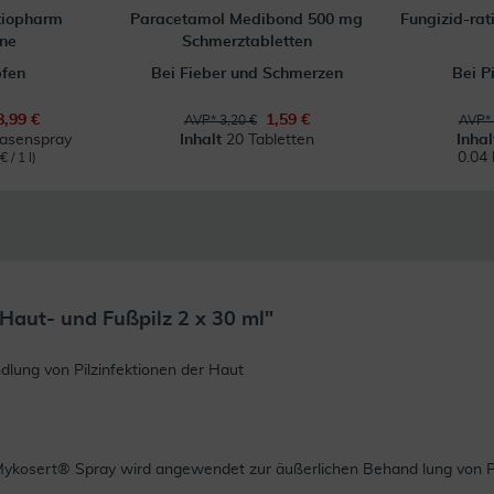
tiopharm
Paracetamol Medibond 500 mg
Fungizid-ra
ne
Schmerztabletten
pfen
Bei Fieber und Schmerzen
Bei P
8,99 €
1,59 €
AVP* 3,20 €
AVP* 
Nasenspray
Inhalt
20 Tabletten
Inha
0.04 
 / 1 l)
Haut- und Fußpilz 2 x 30 ml"
lung von Pilzinfektionen der Haut
 Mykosert® Spray wird angewendet zur äußerlichen Behand lung von Pi