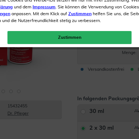
elle Cookies und Werbe-IDs setzen wir nur mit Ihrer Zustimmung. We
Schnelle Anwendung und
lärung
und dem
Impressum
. Sie können die Verwendung von Cookie
ungen
anpassen. Mit dem Klick auf
Zustimmen
helfen Sie uns, die Seit
Einziehen
und die Nutzerfreundlichkeit stetig zu verbessern.
Inhalt
2 x 30 ml Lösung
Zustimmen
AVP*
Menge:
Versandkostenfrei
In folgenden Packungsgrö
15432455
30 ml
AV
Dr. Pfleger
2 x 30 ml
AV