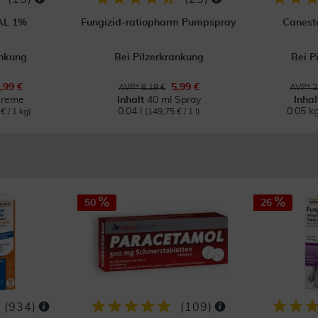
 AL 1%
Fungizid-ratiopharm Pumpspray
Canest
ankung
Bei Pilzerkrankung
Bei P
,99 €
5,99 €
AVP* 8,19 €
AVP* 2
Creme
Inhalt
40 ml Spray
Inha
0.04 l
0.05 k
€ / 1 kg)
(149,75 € / 1 l)
50
26
(
934
)
(
109
)