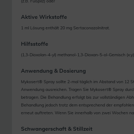
(z.B. Fußpilz) oder
Aktive Wirkstoffe
1 ml Lösung enthält 20 mg Sertaconazolnitrat.
Hilfsstoffe
(1,3-Dioxolan-4-yl) methanol-1,3-Dioxan-5-ol-Gemisch (x:y)
Anwendung & Dosierung
Mykosert® Spray sollte 2-mal täglich im Abstand von 12 S
Anwendung ausreichen. Tragen Sie Mykosert® Spray durch
betragen. Die Behandlung erfolgt bis zur vollständigen Abh
Behandlung jedoch trotz dem entsprechend der empfohlen
erneut auftreten. Wenn Sie innerhalb von zwei Wochen nac
Schwangerschaft & Stillzeit