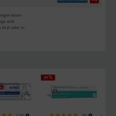
6
ungen lesen
lage und
n Arzt oder in
39
19
(
28
)
(
9
)