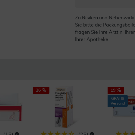
Zu Risiken und Nebenwirk
Sie bitte die Packungsbei
fragen Sie Ihre Ärztin, Ihre
Ihrer Apotheke.
26
19
GRATIS
Versand
(
15
)
(
25
)