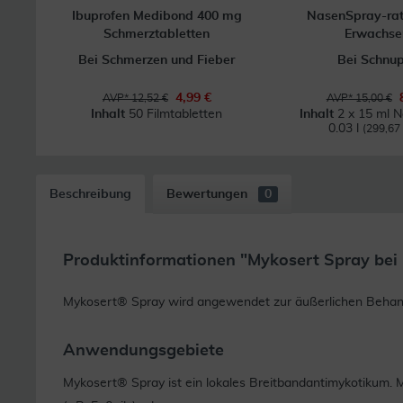
Ibuprofen Medibond 400 mg
NasenSpray-ra
Schmerztabletten
Erwachse
Bei Schmerzen und Fieber
Bei Schnu
4,99 €
AVP* 12,52 €
AVP* 15,00 €
Inhalt
50 Filmtabletten
Inhalt
2 x 15 ml 
0.03 l
(299,67 €
Beschreibung
Bewertungen
0
Produktinformationen "Mykosert Spray bei 
Mykosert® Spray wird angewendet zur äußerlichen Behand
Anwendungsgebiete
Mykosert® Spray ist ein lokales Breitbandantimykotikum.