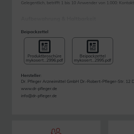
Gelegentlich, betrifft 1 bis 10 Anwender von 1.000: Kontak
Aufbewahrung & Haltbarkeit
Sie dürfen das Arzneimittel nach dem auf dem Umkarton u
Beipackzettel
Monats. Nicht über 30°C aufbewahren. Die Lösung ist nach
Waschbecken). Nicht mehr benötigtes Arzneimittel kann i
Produktbroschüre
Beipackzettel
mykosert...2996.pdf
mykosert...2995.pdf
Pflichttext
Mykosert® Spray bei Haut- und Fußpilz Lösung mit 2 % Serta
Hersteller:
verursacht werden (z.B. Fußpilz). Enth.: Propylenglycol u. Gl
Dr. Pfleger Arzneimittel GmbH Dr.-Robert-Pfleger-Str. 12
www.dr-pfleger.de
info@dr-pfleger.de