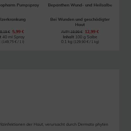
tiopharm Pumpspray
Bepanthen Wund- und Heilsalbe
C
ilzerkrankung
Bei Wunden und geschädigter
Zur
Haut
5,99 €
12,99 €
8,19 €
AVP* 19,99 €
lt
40 ml Spray
Inhalt
100 g Salbe
l
0.1 kg
(149,75 € / 1 l)
(129,90 € / 1 kg)
lzinfektionen der Haut, verursacht durch Dermato phyten