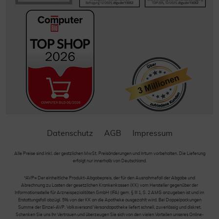
Datenschutz
AGB
Impressum
Alle Preise sind inkl. der gestzlichen MwSt. Preisänderungen und Irrtum vorbehalten. Die Lieferung
erfolgt nur innerhalb von Deutschland.
*AVP= Der einheitliche Produkt-Abgabepreis, der für den Ausnahmefall der Abgabe und
Abrechnung zu Lasten der gesetzlichen Krankenkassen (KK) vom Hersteller gegenüber der
Informationsstelle für Arzneispezialitäten GmbH (IFA) gem. § III 1, S. 2 AMG anzugeben ist und im
Erstattungsfall abzügl. 5% von der KK an die Apotheke ausgezahlt wird. Bei Doppelpackungen
Summe der Einzel-AVP. Volksversand Versandapotheke liefert schnell, zuverlässig und diskret.
Schenken Sie uns Ihr Vertrauen und überzeugen Sie sich von den vielen Vorteilen unseres Online-