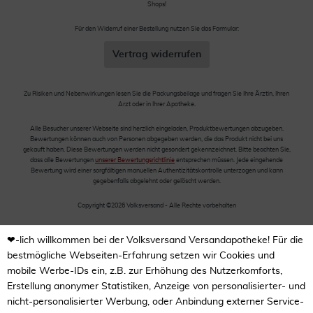
Shops!
Für den Widerruf einer Bestellung nutzen Sie das Formular:
Vertrag widerrufen
Zu Risiken und Nebenwirkungen lesen Sie die Packungsbeilage und fragen Sie Ihre Ärztin, Ihren
Arzt oder in Ihrer Apotheke.
Alle Besucher unserer Webseite sind herzlich eingeladen, Produktbewertungen abzugeben.
Bewertungen können auch von Personen abgegeben werden, die das Produkt nicht bei uns
gekauft haben. Diese Bewertungen werden nicht gesondert gekennzeichnet. Bitte beachten Sie,
dass alle Bewertungen
unserer Bewertungsrichtlinie
entsprechen müssen. Jede eingehende
Bewertung wird einer sorgfältigen manuellen Authentizitätskontrolle unterzogen und kann
gegebenfalls abgelehnt oder gelöscht werden.
Copyright ©2026 Volksversand - Alle Rechte vorbehalten
❤-lich willkommen bei der Volksversand Versandapotheke! Für die
bestmögliche Webseiten-Erfahrung setzen wir Cookies und
mobile Werbe-IDs ein, z.B. zur Erhöhung des Nutzerkomforts,
Erstellung anonymer Statistiken, Anzeige von personalisierter- und
nicht-personalisierter Werbung, oder Anbindung externer Service-