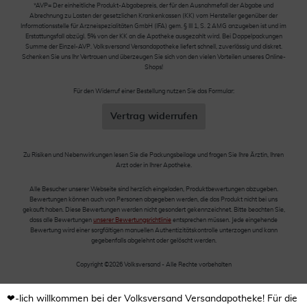
*AVP= Der einheitliche Produkt-Abgabepreis, der für den Ausnahmefall der Abgabe und
Abrechnung zu Lasten der gesetzlichen Krankenkassen (KK) vom Hersteller gegenüber der
Informationsstelle für Arzneispezialitäten GmbH (IFA) gem. § III 1, S. 2 AMG anzugeben ist und im
Erstattungsfall abzügl. 5% von der KK an die Apotheke ausgezahlt wird. Bei Doppelpackungen
Summe der Einzel-AVP. Volksversand Versandapotheke liefert schnell, zuverlässig und diskret.
Schenken Sie uns Ihr Vertrauen und überzeugen Sie sich von den vielen Vorteilen unseres Online-
Shops!
Für den Widerruf einer Bestellung nutzen Sie das Formular:
Vertrag widerrufen
Zu Risiken und Nebenwirkungen lesen Sie die Packungsbeilage und fragen Sie Ihre Ärztin, Ihren
Arzt oder in Ihrer Apotheke.
Alle Besucher unserer Webseite sind herzlich eingeladen, Produktbewertungen abzugeben.
Bewertungen können auch von Personen abgegeben werden, die das Produkt nicht bei uns
gekauft haben. Diese Bewertungen werden nicht gesondert gekennzeichnet. Bitte beachten Sie,
dass alle Bewertungen
unserer Bewertungsrichtlinie
entsprechen müssen. Jede eingehende
Bewertung wird einer sorgfältigen manuellen Authentizitätskontrolle unterzogen und kann
gegebenfalls abgelehnt oder gelöscht werden.
Copyright ©2026 Volksversand - Alle Rechte vorbehalten
❤-lich willkommen bei der Volksversand Versandapotheke! Für die