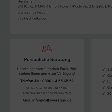
Hersteller:
SCHÜLKE & MAYR GmbH Robert-Koch-Str. 2 D. 22851, No
www.schuelke.com
Warnhinweise & Vorsichtsmaßnahmen
info@schuelke.com
Warnhinweise
Entzündlich! Nicht in offene Flammen sprühen. Überschüss
Thermokauter erst ansetzen, wenn die desinfizierten Hautp
Bei versehentlichem Augenkontakt mit octeniderm® farblos
Das Einatmen von Dämpfen ist zu vermeiden.
Persönliche Beratung
Kinder
Unsere pharmazeutischen Fachkräfte
Sc
stehen Ihnen gerne zur Verfügung!
octeniderm® farblos soll aufgrund des hohen Alkoholantei
Gü
werden.
Telefon-Nr.: 0800 - 4 55 65 52
Ko
Gr
(Mo bis Fr von 08.00 - 16.00 Uhr,
kostenlos aus allen deutschen Netzen)
Mögliche Nebenwirkungen
30
Mail:
info@volksversand.de
Insbesondere bei häufiger Anwendung kann es zu Hautirrit