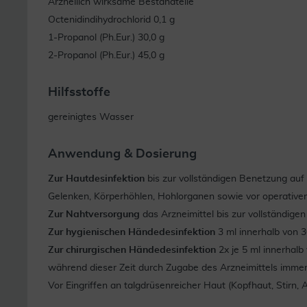
Arzneilich wirksame Bestandteile
Octenidindihydrochlorid 0,1 g
1-Propanol (Ph.Eur.) 30,0 g
2-Propanol (Ph.Eur.) 45,0 g
Hilfsstoffe
gereinigtes Wasser
Anwendung & Dosierung
Zur Hautdesinfektion
bis zur vollständigen Benetzung auf
Gelenken, Körperhöhlen, Hohlorganen sowie vor operativen
Zur Nahtversorgung
das Arzneimittel bis zur vollständig
Zur hygienischen Händedesinfektion
3 ml innerhalb von 3
Zur chirurgischen Händedesinfektion
2x je 5 ml innerhalb
während dieser Zeit durch Zugabe des Arzneimittels immer
Vor Eingriffen an talgdrüsenreicher Haut (Kopfhaut, Stirn,