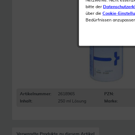
Netzwerke. Nicht essenzi
bitte der
Datenschutzerk
über die
Cookie-Einstell
Bedürfnissen anzupassen 
Artikelnummer:
2618965
PZN:
Inhalt:
250 ml Lösung
Marke:
Verwandte Produkte zu diesem Artikel