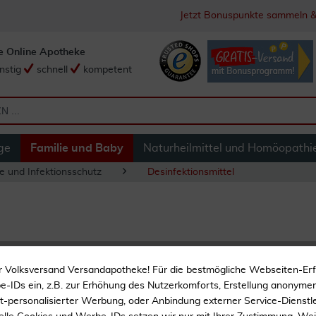
Jetzt Bonuspunkte sammeln &
e Online Apotheke
nstig
schnell
kompetent
ge
Familie und Baby
Naturheilmittel und Homöopathi
e und Infektionsschutz
Desinfektionsmittel
Octeniderm Farblo
r Volksversand Versandapotheke! Für die bestmögliche Webseiten-Er
-IDs ein, z.B. zur Erhöhung des Nutzerkomforts, Erstellung anonymer 
Hautantiseptikum
ht-personalisierter Werbung, oder Anbindung externer Service-Dienstle
Schneller Wirkungseintrit