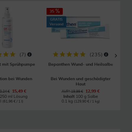
35
41
GRATIS
Versand
(
7
)
(
235
)
t mit Sprühpumpe
Bepanthen Wund- und Heilsalbe
tion bei Wunden
Bei Wunden und geschädigter
Haut
15,49 €
12,99 €
0,24 €
AVP* 19,99 €
250 ml Lösung
Inhalt
100 g Salbe
 l
0.1 kg
(61,96 € / 1 l)
(129,90 € / 1 kg)