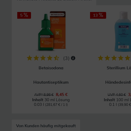
5
13
(
3
)
Betaisodona
Sterillium L
Hautantiseptikum
Händedesinf
8,45 €
3
AVP* 8,98 €
UVP 4,60 €
Inhalt
30 ml Lösung
Inhalt
100 ml 
0.03 l
0.1 l
(281,67 € / 1 l)
(39,90 € 
Von Kunden häufig mitgekauft