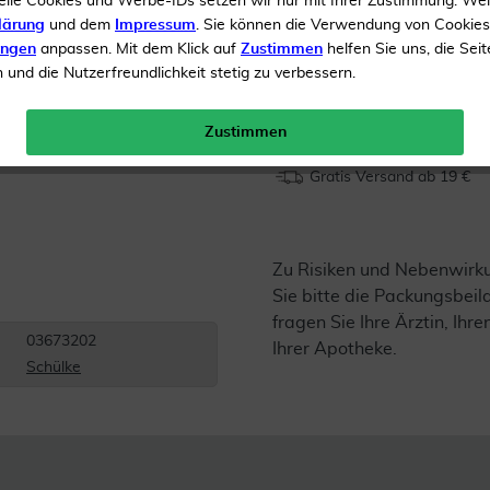
elle Cookies und Werbe-IDs setzen wir nur mit Ihrer Zustimmung. We
lärung
und dem
Impressum
. Sie können die Verwendung von Cookie
Inhalt
250 ml Lösung
ungen
anpassen. Mit dem Klick auf
Zustimmen
helfen Sie uns, die Seit
UVP 
und die Nutzerfreundlichkeit stetig zu verbessern.
Menge:
Zustimmen
Gratis Versand ab 19 €
Zu Risiken und Nebenwirk
Sie bitte die Packungsbei
fragen Sie Ihre Ärztin, Ihre
03673202
Ihrer Apotheke.
Schülke