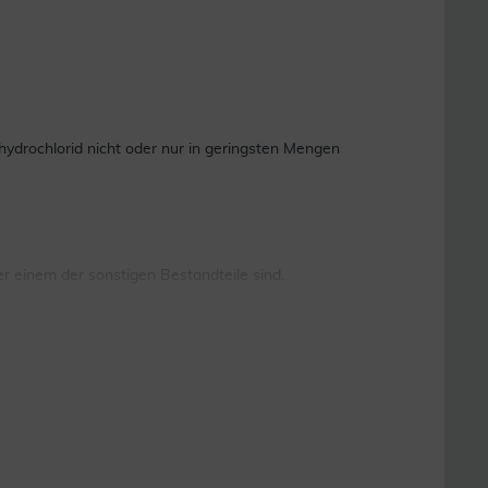
hydrochlorid nicht oder nur in geringsten Mengen
einem der sonstigen Bestandteile sind.
ch wenn es sich um nicht verschreibungspflichtige
gen kommen.