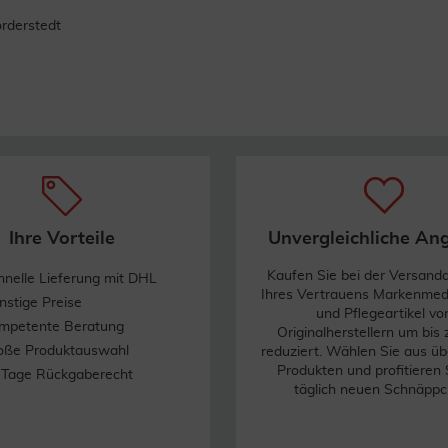
rderstedt
iges Präparat aufnehmen, um eine Pfützenbildung zu vermeiden.
artien abgetrocknet sind.
 sofort bei geöffnetem Lidspalt mehrere Minuten mit viel Wasser spü
Ihre Vorteile
Unvergleichliche An
Kaufen Sie bei der Versand
hnelle Lieferung mit DHL
Ihres Vertrauens Markenme
ls nicht bei Frühgeborenen und Neugeborenen mit unreifer Haut (z.B.
nstige Preise
und Pflegeartikel vo
mpetente Beratung
Originalherstellern um bis
oße Produktauswahl
reduziert. Wählen Sie aus üb
Produkten und profitieren 
 Tage Rückgaberecht
täglich neuen Schnäppc
ationen wie Rötungen, Brennen und Juckreiz kommen. Auch allergisch