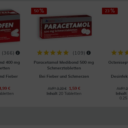
50
23
(
366
)
(
109
)
ond 400 mg
Paracetamol Medibond 500 mg
Octenisep
etten
Schmerztabletten
nd Fieber
Bei Fieber und Schmerzen
Desinfek
4,99 €
1,59 €
AVP* 3,20 €
AVP* 2
abletten
Inhalt
20 Tabletten
Inhalt
0.25