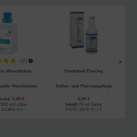
18
(
7
)
an Waschlotion
Prontolind Piercing
Sagr
bielle Waschlotion
Tattoo- und Piercingspflege
5,49 €
6,95 €
6,19 €
t
500 ml Lotion
Inhalt
75 ml Spray
l
0.075 l
(10,98 € / 1 l)
(92,67 € / 1 l)