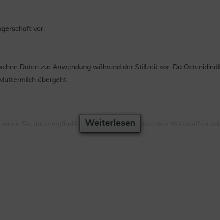
gerschaft vor.
nischen Daten zur Anwendung während der Stillzeit vor. Da Octenidindi
 Muttermilch übergeht.
Weiterlesen
 Sie überempfindlich (allergisch) gegenüber den Wirkstoffen oder 
e andere Arzneimittel anwenden bzw. vor kurzem angewendet haben, au
asis von PVP-Iod kann es zu starken braunen bis violetten Verfärbun
ieren.