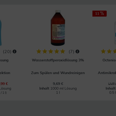
11
(
20
)
(
7
)
ösung
Wasserstoffperoxidlösung 3%
Octenis
ektion
Zum Spülen und Wundreinigen
Antimikro
,99 €
9,69 €
UVP 
Lösung
Inhalt
1000 ml Lösung
Inhal
1 l
0.5 
/ 1 l)