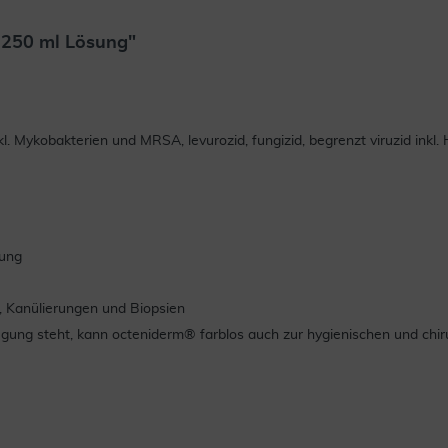
 250 ml Lösung"
kl. Mykobakterien und MRSA, levurozid, fungizid, begrenzt viruzid ink
gung
n, Kanülierungen und Biopsien
rfügung steht, kann octeniderm® farblos auch zur hygienischen und c