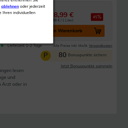
iteres entnehmen Sie
s
ablehnen
oder jederzeit
e Ihren individuellen
8,99 €
16,64 €
45
0.25 Liter (35,96 € / 1 Liter)
In den Warenkorb
Lieferzeit 1-2 Tage
Alle Preise inkl. MwSt.
Versandkosten
80
P
Bonuspunkte sichern
Jetzt Bonuspunkte sammeln
ungen lesen
lage und
n Arzt oder in