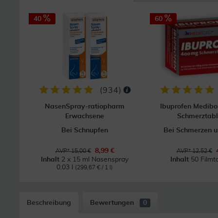
40
60
(
934
)
NasenSpray-ratiopharm
Ibuprofen Medib
Erwachsene
Schmerztabl
Bei Schnupfen
Bei Schmerzen u
8,99 €
AVP* 15,00 €
AVP* 12,52 €
Inhalt
2 x 15 ml Nasenspray
Inhalt
50 Filmt
0.03 l
(299,67 € / 1 l)
Beschreibung
Bewertungen
0