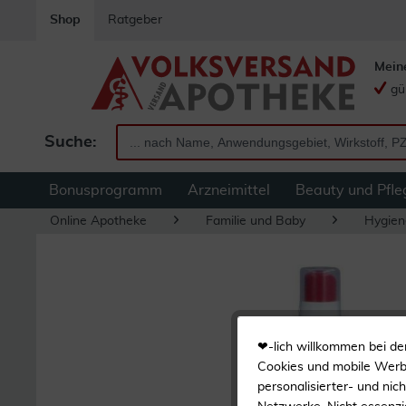
Shop
Ratgeber
Mein
gü
Suche:
Bonusprogramm
Arzneimittel
Beauty und Pfle
Online Apotheke
Familie und Baby
Hygien
❤-lich willkommen bei de
Cookies und mobile Werbe
personalisierter- und nic