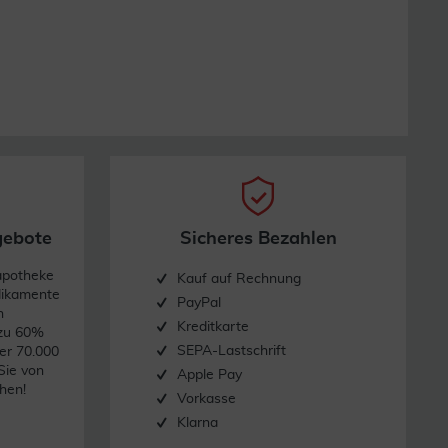
len.
gebote
Sicheres Bezahlen
apotheke
Kauf auf Rechnung
dikamente
 eingeschränkte Barrierefunktion der Haut) angewendet
PayPal
n
Kreditkarte
 zu 60%
SEPA-Lastschrift
er 70.000
Sie von
Apple Pay
hen!
Vorkasse
e Reaktionen (z.B. Kontaktekzem) sind möglich.
Klarna