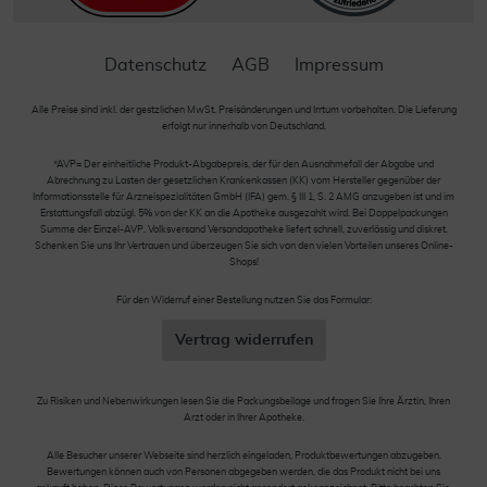
Datenschutz
AGB
Impressum
Alle Preise sind inkl. der gestzlichen MwSt. Preisänderungen und Irrtum vorbehalten. Die Lieferung
erfolgt nur innerhalb von Deutschland.
*AVP= Der einheitliche Produkt-Abgabepreis, der für den Ausnahmefall der Abgabe und
Abrechnung zu Lasten der gesetzlichen Krankenkassen (KK) vom Hersteller gegenüber der
Informationsstelle für Arzneispezialitäten GmbH (IFA) gem. § III 1, S. 2 AMG anzugeben ist und im
Erstattungsfall abzügl. 5% von der KK an die Apotheke ausgezahlt wird. Bei Doppelpackungen
Summe der Einzel-AVP. Volksversand Versandapotheke liefert schnell, zuverlässig und diskret.
Schenken Sie uns Ihr Vertrauen und überzeugen Sie sich von den vielen Vorteilen unseres Online-
Shops!
Für den Widerruf einer Bestellung nutzen Sie das Formular:
Vertrag widerrufen
Zu Risiken und Nebenwirkungen lesen Sie die Packungsbeilage und fragen Sie Ihre Ärztin, Ihren
Arzt oder in Ihrer Apotheke.
Alle Besucher unserer Webseite sind herzlich eingeladen, Produktbewertungen abzugeben.
Bewertungen können auch von Personen abgegeben werden, die das Produkt nicht bei uns