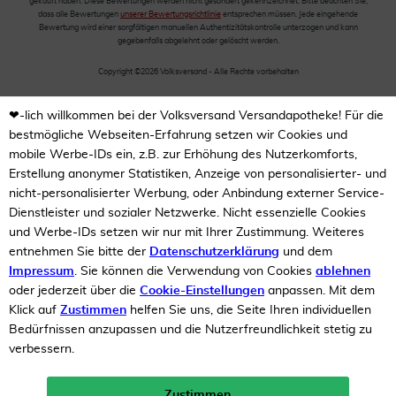
gekauft haben. Diese Bewertungen werden nicht gesondert gekennzeichnet. Bitte beachten Sie,
dass alle Bewertungen
unserer Bewertungsrichtlinie
entsprechen müssen. Jede eingehende
Bewertung wird einer sorgfältigen manuellen Authentizitätskontrolle unterzogen und kann
gegebenfalls abgelehnt oder gelöscht werden.
Copyright ©2026 Volksversand - Alle Rechte vorbehalten
❤-lich willkommen bei der Volksversand Versandapotheke! Für die
bestmögliche Webseiten-Erfahrung setzen wir Cookies und
mobile Werbe-IDs ein, z.B. zur Erhöhung des Nutzerkomforts,
Erstellung anonymer Statistiken, Anzeige von personalisierter- und
nicht-personalisierter Werbung, oder Anbindung externer Service-
Dienstleister und sozialer Netzwerke. Nicht essenzielle Cookies
und Werbe-IDs setzen wir nur mit Ihrer Zustimmung. Weiteres
entnehmen Sie bitte der
Datenschutzerklärung
und dem
Impressum
. Sie können die Verwendung von Cookies
ablehnen
oder jederzeit über die
Cookie-Einstellungen
anpassen. Mit dem
Klick auf
Zustimmen
helfen Sie uns, die Seite Ihren individuellen
Bedürfnissen anzupassen und die Nutzerfreundlichkeit stetig zu
verbessern.
Zustimmen