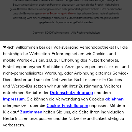
Alle Besucher unserer Webseite sind herzlich eingeladen, Produktbewertungen abzugeben.
Bewertungen können auch von Personen abgegeben werden, die das Produkt nicht bei uns
gekauft haben. Diese Bewertungen werden nicht gesondert gekennzeichnet. Bitte beachten Sie,
dass alle Bewertungen
unserer Bewertungsrichtlinie
entsprechen müssen. Jede eingehende
Bewertung wird einer sorgfältigen manuellen Authentizitätskontrolle unterzogen und kann
gegebenfalls abgelehnt oder gelöscht werden.
Copyright ©2026 Volksversand - Alle Rechte vorbehalten
❤-lich willkommen bei der Volksversand Versandapotheke! Für die
bestmögliche Webseiten-Erfahrung setzen wir Cookies und
mobile Werbe-IDs ein, z.B. zur Erhöhung des Nutzerkomforts,
Erstellung anonymer Statistiken, Anzeige von personalisierter- und
nicht-personalisierter Werbung, oder Anbindung externer Service-
Dienstleister und sozialer Netzwerke. Nicht essenzielle Cookies
und Werbe-IDs setzen wir nur mit Ihrer Zustimmung. Weiteres
entnehmen Sie bitte der
Datenschutzerklärung
und dem
Impressum
. Sie können die Verwendung von Cookies
ablehnen
oder jederzeit über die
Cookie-Einstellungen
anpassen. Mit dem
Klick auf
Zustimmen
helfen Sie uns, die Seite Ihren individuellen
Bedürfnissen anzupassen und die Nutzerfreundlichkeit stetig zu
verbessern.