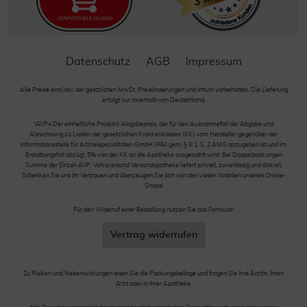
Datenschutz
AGB
Impressum
Alle Preise sind inkl. der gestzlichen MwSt. Preisänderungen und Irrtum vorbehalten. Die Lieferung
erfolgt nur innerhalb von Deutschland.
*AVP= Der einheitliche Produkt-Abgabepreis, der für den Ausnahmefall der Abgabe und
Abrechnung zu Lasten der gesetzlichen Krankenkassen (KK) vom Hersteller gegenüber der
Informationsstelle für Arzneispezialitäten GmbH (IFA) gem. § III 1, S. 2 AMG anzugeben ist und im
Erstattungsfall abzügl. 5% von der KK an die Apotheke ausgezahlt wird. Bei Doppelpackungen
Summe der Einzel-AVP. Volksversand Versandapotheke liefert schnell, zuverlässig und diskret.
Schenken Sie uns Ihr Vertrauen und überzeugen Sie sich von den vielen Vorteilen unseres Online-
Shops!
Für den Widerruf einer Bestellung nutzen Sie das Formular:
Vertrag widerrufen
Zu Risiken und Nebenwirkungen lesen Sie die Packungsbeilage und fragen Sie Ihre Ärztin, Ihren
Arzt oder in Ihrer Apotheke.