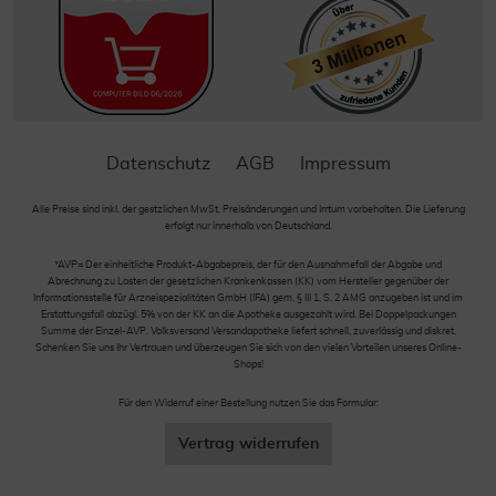
Datenschutz
AGB
Impressum
Alle Preise sind inkl. der gestzlichen MwSt. Preisänderungen und Irrtum vorbehalten. Die Lieferung
erfolgt nur innerhalb von Deutschland.
*AVP= Der einheitliche Produkt-Abgabepreis, der für den Ausnahmefall der Abgabe und
Abrechnung zu Lasten der gesetzlichen Krankenkassen (KK) vom Hersteller gegenüber der
Informationsstelle für Arzneispezialitäten GmbH (IFA) gem. § III 1, S. 2 AMG anzugeben ist und im
Erstattungsfall abzügl. 5% von der KK an die Apotheke ausgezahlt wird. Bei Doppelpackungen
Summe der Einzel-AVP. Volksversand Versandapotheke liefert schnell, zuverlässig und diskret.
Schenken Sie uns Ihr Vertrauen und überzeugen Sie sich von den vielen Vorteilen unseres Online-
Shops!
Für den Widerruf einer Bestellung nutzen Sie das Formular:
Vertrag widerrufen