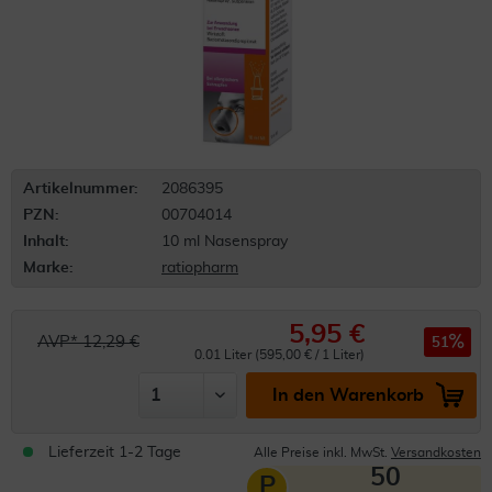
Artikelnummer:
2086395
PZN:
00704014
Inhalt:
10 ml Nasenspray
Marke:
ratiopharm
5,95 €
AVP* 12,29 €
51
0.01 Liter (595,00 € / 1 Liter)
In den Warenkorb
Lieferzeit 1-2 Tage
Alle Preise inkl. MwSt.
Versandkosten
50
P