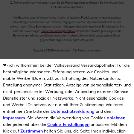
Zu Risiken und Nebenwirkungen lesen Sie die Packungsbeilage und fragen Sie Ihre Ärztin, Ihren
Arzt oder in Ihrer Apotheke.
Alle Besucher unserer Webseite sind herzlich eingeladen, Produktbewertungen abzugeben.
Bewertungen können auch von Personen abgegeben werden, die das Produkt nicht bei uns
gekauft haben. Diese Bewertungen werden nicht gesondert gekennzeichnet. Bitte beachten Sie,
dass alle Bewertungen
unserer Bewertungsrichtlinie
entsprechen müssen. Jede eingehende
Bewertung wird einer sorgfältigen manuellen Authentizitätskontrolle unterzogen und kann
gegebenfalls abgelehnt oder gelöscht werden.
Copyright ©2026 Volksversand - Alle Rechte vorbehalten
❤-lich willkommen bei der Volksversand Versandapotheke! Für die
bestmögliche Webseiten-Erfahrung setzen wir Cookies und
mobile Werbe-IDs ein, z.B. zur Erhöhung des Nutzerkomforts,
Erstellung anonymer Statistiken, Anzeige von personalisierter- und
nicht-personalisierter Werbung, oder Anbindung externer Service-
Dienstleister und sozialer Netzwerke. Nicht essenzielle Cookies
und Werbe-IDs setzen wir nur mit Ihrer Zustimmung. Weiteres
entnehmen Sie bitte der
Datenschutzerklärung
und dem
Impressum
. Sie können die Verwendung von Cookies
ablehnen
oder jederzeit über die
Cookie-Einstellungen
anpassen. Mit dem
Klick auf
Zustimmen
helfen Sie uns, die Seite Ihren individuellen