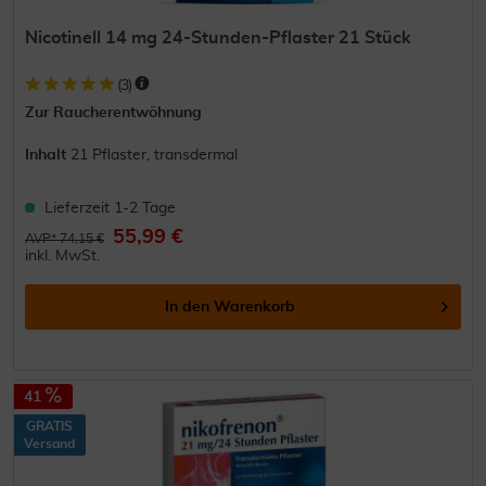
Nicotinell 14 mg 24-Stunden-Pflaster 21 Stück
(
3
)
Zur Raucherentwöhnung
Inhalt
21 Pflaster, transdermal
Lieferzeit 1-2 Tage
55,99 €
AVP* 74,15 €
inkl. MwSt.
In den
Warenkorb
41
GRATIS
Versand