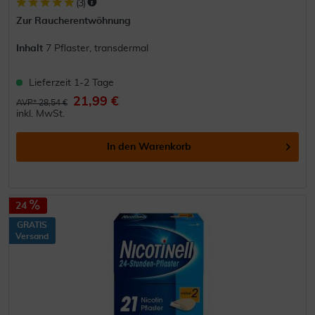
(
3
)
Zur Raucherentwöhnung
Inhalt
7 Pflaster, transdermal
Lieferzeit 1-2 Tage
21,99 €
AVP* 28,54 €
inkl. MwSt.
In den
Warenkorb
24
GRATIS
Versand