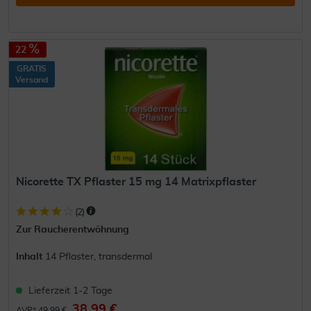
22
GRATIS
Versand
Nicorette TX Pflaster 15 mg 14 Matrixpflaster
(
2
)
Zur Raucherentwöhnung
Inhalt
14 Pflaster, transdermal
Lieferzeit 1-2 Tage
38,99 €
AVP* 49,99 €