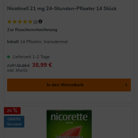
Nicotinell 21 mg 24-Stunden-Pflaster 14 Stück
(
2
)
Zur Raucherentwöhnung
Inhalt
14 Pflaster, transdermal
Lieferzeit 1-2 Tage
38,99 €
AVP* 50,99 €
inkl. MwSt.
In den
Warenkorb
26
GRATIS
Versand