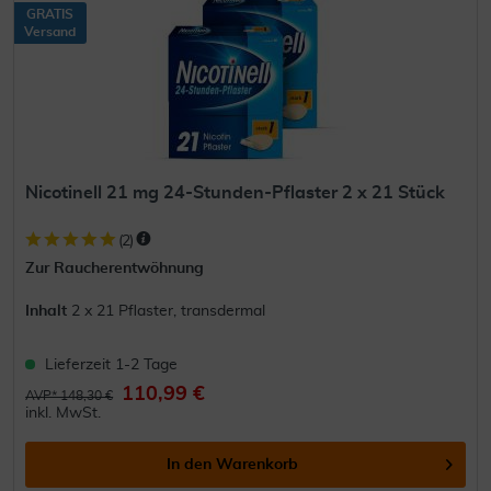
GRATIS
Versand
Nicotinell 21 mg 24-Stunden-Pflaster 2 x 21 Stück
(
2
)
Zur Raucherentwöhnung
Inhalt
2 x 21 Pflaster, transdermal
Lieferzeit 1-2 Tage
110,99 €
AVP* 148,30 €
inkl. MwSt.
In den
Warenkorb