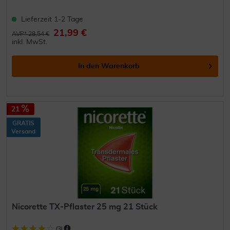
Lieferzeit 1-2 Tage
21,99 €
AVP* 28,54 €
inkl. MwSt.
In den
Warenkorb
21
GRATIS
Versand
Nicorette TX-Pflaster 25 mg 21 Stück
(
3
)