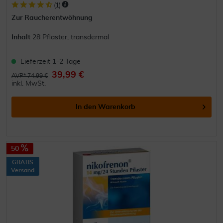
(
1
)
Zur Raucherentwöhnung
Inhalt
28 Pflaster, transdermal
Lieferzeit 1-2 Tage
39,99 €
AVP* 74,99 €
inkl. MwSt.
In den
Warenkorb
50
GRATIS
Versand