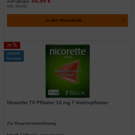
44,99 €
AVP* 88,29 €
inkl. MwSt.
In den
Warenkorb
26
GRATIS
Versand
Nicorette TX Pflaster 10 mg 7 Matrixpflaster
Zur Raucherentwöhnung