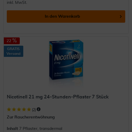
inkl. MwSt.
In den
Warenkorb
22
GRATIS
Versand
Nicotinell 21 mg 24-Stunden-Pflaster 7 Stück
(
2
)
Zur Raucherentwöhnung
Inhalt
7 Pflaster, transdermal