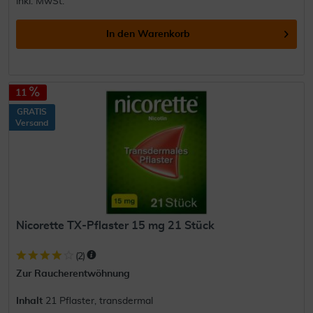
inkl. MwSt.
In den
Warenkorb
11
GRATIS
Versand
Nicorette TX-Pflaster 15 mg 21 Stück
(
2
)
Zur Raucherentwöhnung
Inhalt
21 Pflaster, transdermal