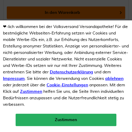
In den
Warenkorb
❤-lich willkommen bei der Volksversand Versandapotheke! Für die
bestmögliche Webseiten-Erfahrung setzen wir Cookies und
48
mobile Werbe-IDs ein, z.B. zur Erhöhung des Nutzerkomforts,
GRATIS
Erstellung anonymer Statistiken, Anzeige von personalisierter- und
Versand
nicht-personalisierter Werbung, oder Anbindung externer Service-
Dienstleister und sozialer Netzwerke. Nicht essenzielle Cookies
und Werbe-IDs setzen wir nur mit Ihrer Zustimmung. Weiteres
entnehmen Sie bitte der
Datenschutzerklärung
und dem
Impressum
. Sie können die Verwendung von Cookies
ablehnen
oder jederzeit über die
Cookie-Einstellungen
anpassen. Mit dem
Klick auf
Zustimmen
helfen Sie uns, die Seite Ihren individuellen
Nikofrenon 7 mg in 24 Stunden Pflaster 2 x 28...
Bedürfnissen anzupassen und die Nutzerfreundlichkeit stetig zu
verbessern.
(
1
)
Zur Raucherentwöhnung
Zustimmen
Neukunden-Rabatt ab 49€!
10%
Inhalt
2 x 28 Pflaster, transdermal
mehr erfahren >