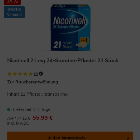
24
GRATIS
Versand
Nicotinell 21 mg 24-Stunden-Pflaster 21 Stück
(
2
)
Zur Raucherentwöhnung
Inhalt
21 Pflaster, transdermal
Lieferzeit 1-2 Tage
55,99 €
AVP* 74,15 €
inkl. MwSt.
In den
Warenkorb